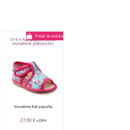
014-4 Rak papuče otvor.
inovatívne jednorožec
Inovatívne Rak papučky
27,90
€
s DPH