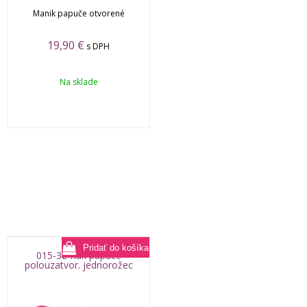
Manik papuče otvorené
19,90
€
s DPH
Na sklade
015-3E Rak papuče
polouzatvor. jednorožec