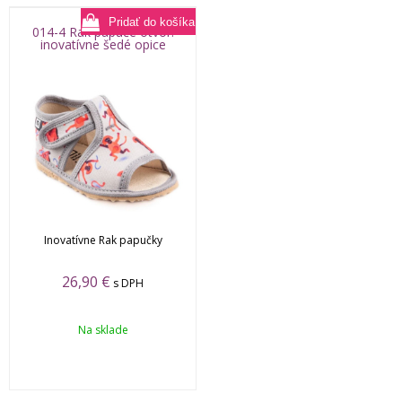
014-4 Rak papuče otvor.
inovatívne šedé opice
Inovatívne Rak papučky
26,90
€
s DPH
Na sklade