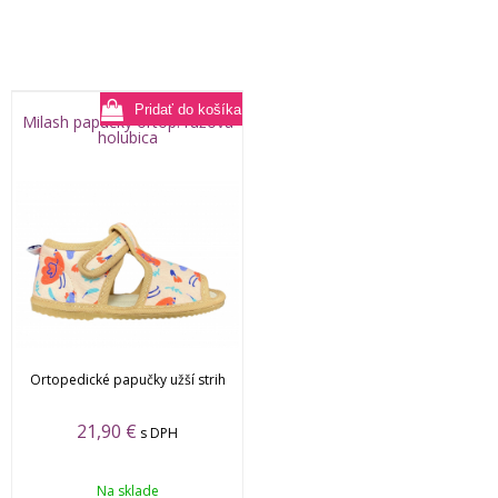
Milash papučky ortop. ružová
holubica
Ortopedické papučky užší strih
21,90
€
s DPH
Na sklade