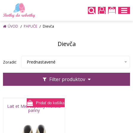
ÚVOD
PAPUČE
Dievča
Dievča
Prednastavené
Zoradiť:
Filter produktov
Lait et Miel capačky morské
panny