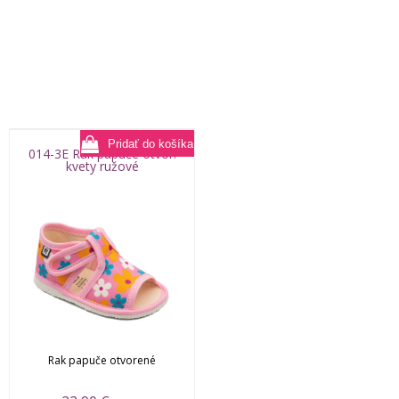
014-3E Rak papuče otvor.
kvety ružové
Rak papuče otvorené