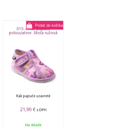
015-3 Rak papuče
polouzatvor. škola ružová
Rak papuče uzavreté
21,90
€
s DPH
Na sklade