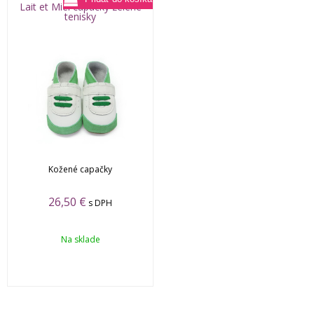
Lait et Miel capačky zelené
tenisky
Kožené capačky
26,50
€
s DPH
Na sklade