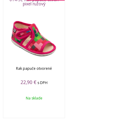
pixel ružový
Rak papuče otvorené
22,90
€
s DPH
Na sklade