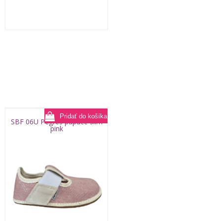
SBF 06U Pegres papuče slim
pink