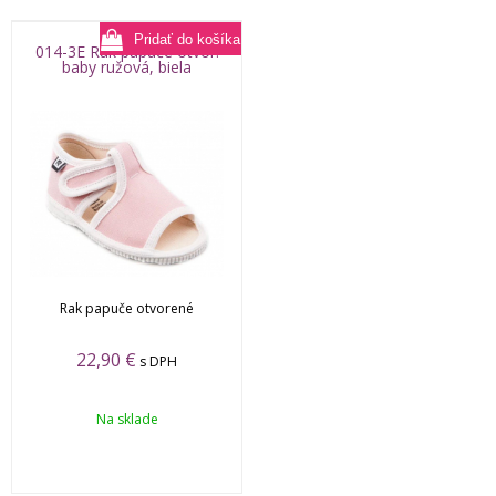
014-3E Rak papuče otvor.
baby ružová, biela
Rak papuče otvorené
22,90
€
s DPH
Na sklade