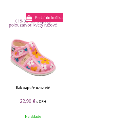
015-3E Rak papuče
polouzatvor. kvety ružové
Rak papuče uzavreté
22,90
€
s DPH
Na sklade