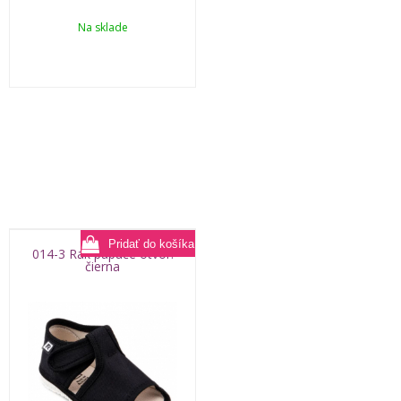
Na sklade
014-3 Rak papuče otvor.
čierna