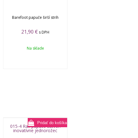
Barefoot papuče širší strih
21,90
€
s DPH
Na sklade
015-4 Rak papuče zatvor.
inovatívne jednorožec