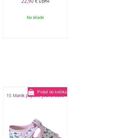
22,90
€
s DPH
Na sklade
1S Manik papuče jednorožec