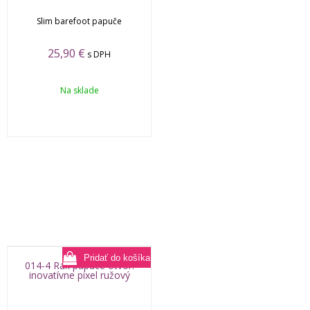
Slim barefoot papuče
25,90
€
s DPH
Na sklade
014-4 Rak papuče otvor.
inovatívne pixel ružový