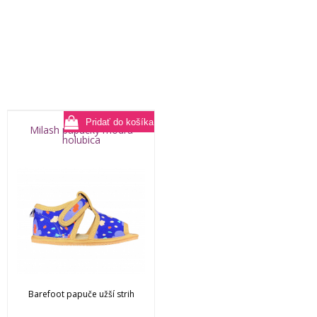
Milash papučky modrá
holubica
Barefoot papuče užší strih