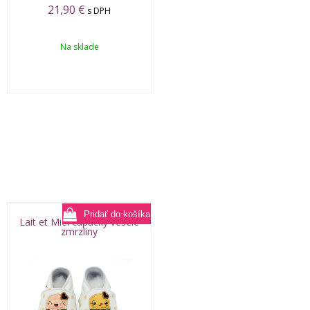
21,90
€
s DPH
Na sklade
Lait et Miel capačky veselé
zmrzliny