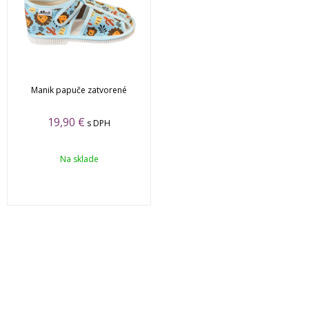
Manik papuče zatvorené
19,90
€
s DPH
Na sklade