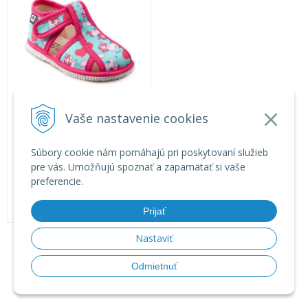
Rak papuče uzavreté
Vaše nastavenie cookies
22,90
€
s DPH
Súbory cookie nám pomáhajú pri poskytovaní služieb
pre vás. Umožňujú spoznať a zapamätať si vaše
Na sklade
preferencie.
Prijať
Nastaviť
Odmietnuť