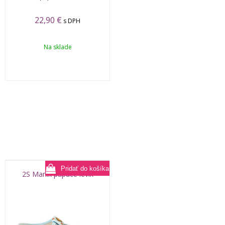
22,90
€
s DPH
Na sklade
2S Manik papuče levík