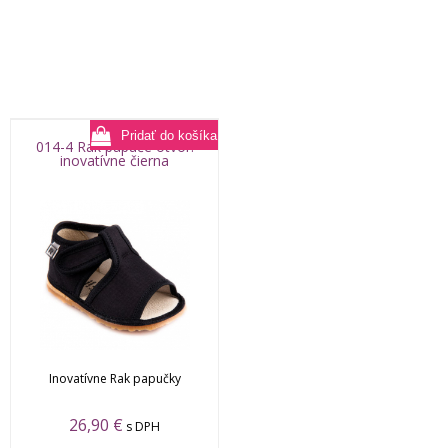
014-4 Rak papuče otvor.
inovatívne čierna
Inovatívne Rak papučky
26,90
€
s DPH