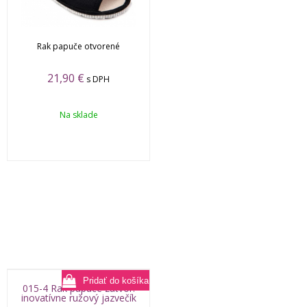
Rak papuče otvorené
21,90
€
s DPH
Na sklade
015-4 Rak papuče zatvor.
inovatívne ružový jazvečík