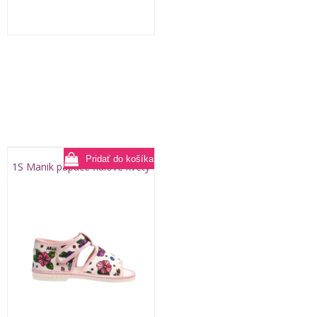
1S Manik papuče fialové kvety