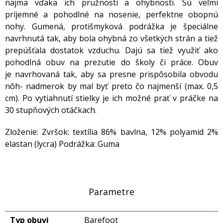
najmä vďaka ich pružnosti a ohybnosti. Sú veľmi
príjemné a pohodlné na nosenie, perfektne obopnú
nohy. Gumená, protišmyková podrážka je špeciálne
navrhnutá tak, aby bola ohybná zo všetkých strán a tiež
prepúšťala dostatok vzduchu. Dajú sa tiež využiť ako
pohodlná obuv na prezutie do školy či práce. Obuv
je navrhovaná tak, aby sa presne prispôsobila obvodu
nôh- nadmerok by mal byť preto čo najmenší (max. 0,5
cm). Po vytiahnutí stielky je ich možné prať v práčke na
30 stupňových otáčkach.
Zloženie: Zvršok: textília 86% bavlna, 12% polyamid 2%
elastan (lycra) Podrážka: Guma
Parametre
Typ obuvi
Barefoot