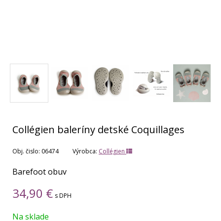
Collégien baleríny detské Coquillages
Obj. čislo:
06474
Výrobca:
Collégien
Barefoot obuv
34,90
€
s DPH
Na sklade