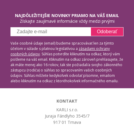
NAJDÔLEŽITEJŠIE NOVINKY PRIAMO NA VÁŠ EMAIL
Získajte zaujímavé informácie vždy medzi prvými
Odoberať
Vaše osobné údaje (email) budeme spracovávať len za týmto
účelom v súlade s platnou legislatívou a
zásadami ochrany
osobných údajov
. Súhlas potvrdíte kliknutím na odkaz, ktorý vám
pošleme na váš email. Kliknutím na odkaz zároveň prehlasujete, že
ak máte menej ako 16 rokov, tak ste požiadal/a svojho zákonného
zástupcu (rodiča) o súhlas so spracovaním vašich osobných
údajov. Súhlas môžete kedykoľvek odvolať písomne, emailom
alebo kliknutím na odkaz z ktoréhokoľvek informačného emailu.
KONTAKT
KARLI s.r.o.
Juraja Fándlyho 3545/7
917 01 Trnava