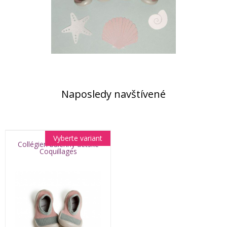
Naposledy navštívené
Vyberte variant
Collégien baleríny detské
Coquillages