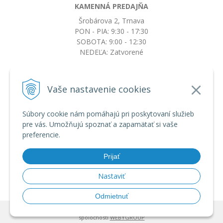
KAMENNÁ PREDAJŇA
Šrobárova 2, Trnava
PON - PIA: 9:30 - 17:30
SOBOTA: 9:00 - 12:30
NEDEĽA: Zatvorené
+421917663532
Vaše nastavenie cookies
objednavky@botkydorobotky.sk
Súbory cookie nám pomáhajú pri poskytovaní služieb
pre vás. Umožňujú spoznať a zapamätať si vaše
VŠETKO O NÁKUPE
preferencie.
Obchodné podmienky a reklamačný poriadok
Ochrana osobných údajov
Prijať
Možnosti dopravy a platby
Výmena, vrátenie tovaru a reklamácia
Nastaviť
Odmietnuť
© 2026 BotkyDoRobotky.sk •
tvorba eshopu cez UNIobchod
,
webhosting
spoločnosti
WEBYGROUP