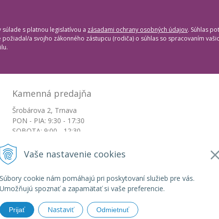
súlade s platnou legislatívou a
zásadami ochrany osobných údajov
. Súhlas po
te požiadal/a svojho zákonného zástupcu (rodiča) o súhlas so spracovaním vaš
lu.
Kamenná predajňa
Šrobárova 2, Trnava
PON - PIA: 9:30 - 17:30
SOBOTA: 9:00 - 12:30
NEDEĽA: Zatvorené
Vaše nastavenie cookies
+421917663532
Súbory cookie nám pomáhajú pri poskytovaní služieb pre vás.
objednavky@botkydorobotky.sk
Umožňujú spoznať a zapamätať si vaše preferencie.
Nastaviť
Prijať
Odmietnuť