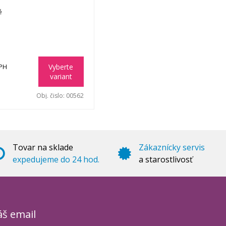
é
Vyberte
DPH
variant
Obj. čislo:
00562
Tovar na sklade
Zákaznícky servis
expedujeme do 24 hod.
a starostlivosť
áš email