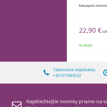
Rak papuče otvoren
22,90 €
s 
Na sklade
Telefonické objednávky
+421917663532
Najdôležitejšie novinky priamo na v