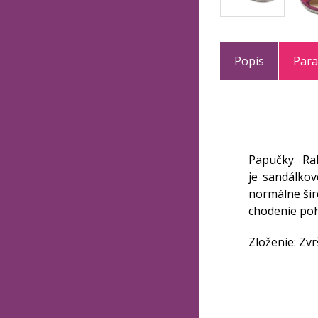
Popis
Par
Papučky Rak
je sandálkov
normálne šir
chodenie p
Zloženie: Zvrš