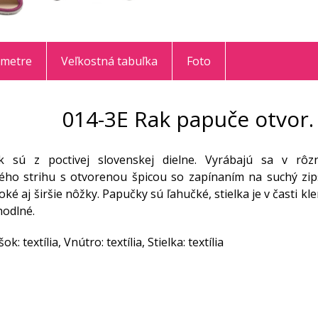
ametre
Veľkostná tabuľka
Foto
014-3E Rak papuče otvor. 
 sú z poctivej slovenskej dielne. Vyrábajú sa v rôz
ého strihu s otvorenou špicou so zapínaním na suchý zip
oké aj širšie nôžky. Papučky sú ľahučké, stielka je v časti
ohodlné.
ok: textília, Vnútro: textília, Stielka: textília