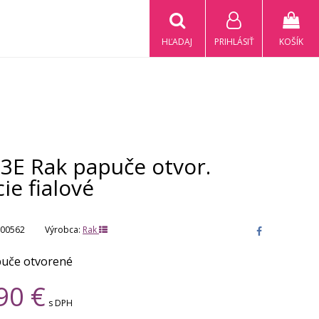
HĽADAJ
PRIHLÁSIŤ
KOŠÍK
-3E Rak papuče otvor.
ie fialové
00562
Výrobca:
Rak
puče otvorené
90
€
s DPH