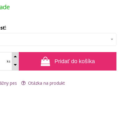
lade
sť:
Pridať do košíka
ks
ážny pes
Otázka na produkt