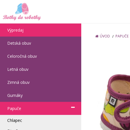
Výpredaj
ÚVOD
PAPUČE
Detská obuv
Celoročná obuv
Letná obuv
Zimná obuv
Gumáky
Papuče
Chlapec