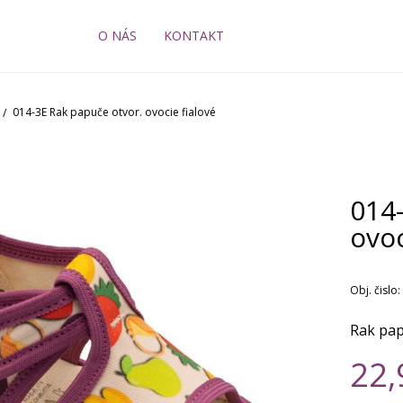
O NÁS
KONTAKT
014-3E Rak papuče otvor. ovocie fialové
014
ovoc
Obj. čislo:
Rak pa
22,