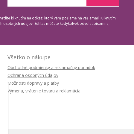
tvrdíte kliknutím na odkaz, ktorý vám pošleme na váš email. Kliknutím
ich osobných údajov. Súhlas môžete kedykoľvek odvolať písomne,
Všetko o nákupe
Obchodné podmienky a reklamačný poriadok
Ochrana osobných údajov
Možnosti dopravy a platby
Výmena, vrátenie tovaru a reklamácia