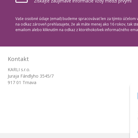
Získajte zaujímavé informácie vždy medzi prvými
Vaše osobné údaje (email) budeme spracovávať len za týmto účelom v 
na odkaz zároveň prehlasujete, že ak máte menej ako 16 rokov, tak s
emailom alebo kliknutím na odkaz z ktoréhokoľvek informačného emai
Kontakt
KARLI s.r.o.
Juraja Fándlyho 3545/7
917 01 Trnava