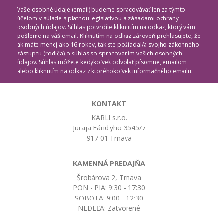
Vaše osobné údaje (email) budeme spracovávať len za týmto
účelom v súlade s platnou legislatívou a
zásadami ochrany
osobných údajov
. Súhlas potvrdíte kliknutím na odkaz, ktorý vám
pošleme na váš email. Kliknutím na odkaz zároveň prehlasujete, že
ak máte menej ako 16 rokov, tak ste požiadal/a svojho zákonného
zástupcu (rodiča) o súhlas so spracovaním vašich osobných
údajov. Súhlas môžete kedykoľvek odvolať písomne, emailom
alebo kliknutím na odkaz z ktoréhokoľvek informačného emailu.
KONTAKT
KARLI s.r.o.
Juraja Fándlyho 3545/7
917 01 Trnava
KAMENNÁ PREDAJŇA
Šrobárova 2, Trnava
PON - PIA: 9:30 - 17:30
SOBOTA: 9:00 - 12:30
NEDEĽA: Zatvorené