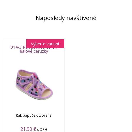
Naposledy navštívené
Vyberte variant
014-3 Rak papuče otvor.
fialové ceruzky
Rak papuče otvorené
21,90 €
s DPH