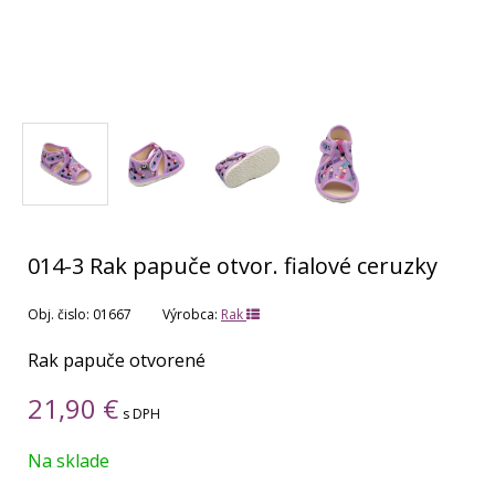
014-3 Rak papuče otvor. fialové ceruzky
Obj. čislo:
01667
Výrobca:
Rak
Rak papuče otvorené
21,90
€
s DPH
Na sklade