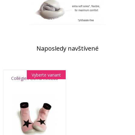
Naposledy navštívené
Vyberte variant
Collégien čierna hviezda