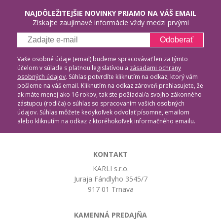
NAJDÔLEŽITEJŠIE NOVINKY PRIAMO NA VÁŠ EMAIL
Získajte zaujímavé informácie vždy medzi prvými
Odoberať
Vaše osobné údaje (email) budeme spracovávať len za týmto
účelom v súlade s platnou legislatívou a
zásadami ochrany
osobných údajov
. Súhlas potvrdíte kliknutím na odkaz, ktorý vám
pošleme na váš email. Kliknutím na odkaz zároveň prehlasujete, že
ak máte menej ako 16 rokov, tak ste požiadal/a svojho zákonného
zástupcu (rodiča) o súhlas so spracovaním vašich osobných
údajov. Súhlas môžete kedykoľvek odvolať písomne, emailom
alebo kliknutím na odkaz z ktoréhokoľvek informačného emailu.
KONTAKT
KARLI s.r.o.
Juraja Fándlyho 3545/7
917 01 Trnava
KAMENNÁ PREDAJŇA