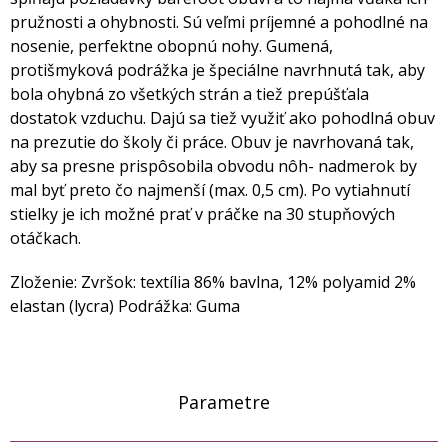
pružnosti a ohybnosti. Sú veľmi príjemné a pohodlné na
nosenie, perfektne obopnú nohy. Gumená,
protišmyková podrážka je špeciálne navrhnutá tak, aby
bola ohybná zo všetkých strán a tiež prepúšťala
dostatok vzduchu. Dajú sa tiež využiť ako pohodlná obuv
na prezutie do školy či práce. Obuv je navrhovaná tak,
aby sa presne prispôsobila obvodu nôh- nadmerok by
mal byť preto čo najmenší (max. 0,5 cm). Po vytiahnutí
stielky je ich možné prať v práčke na 30 stupňových
otáčkach.
Zloženie: Zvršok: textília 86% bavlna, 12% polyamid 2%
elastan (lycra) Podrážka: Guma
Parametre