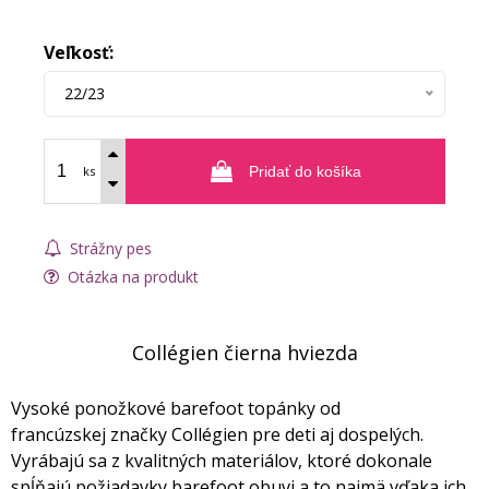
Veľkosť:
22/23
ks
Pridať do košíka
Strážny pes
Otázka na produkt
Collégien čierna hviezda
Vysoké ponožkové barefoot topánky od
francúzskej značky Collégien pre deti aj dospelých.
Vyrábajú sa z kvalitných materiálov, ktoré dokonale
spĺňajú požiadavky barefoot obuvi a to najmä vďaka ich