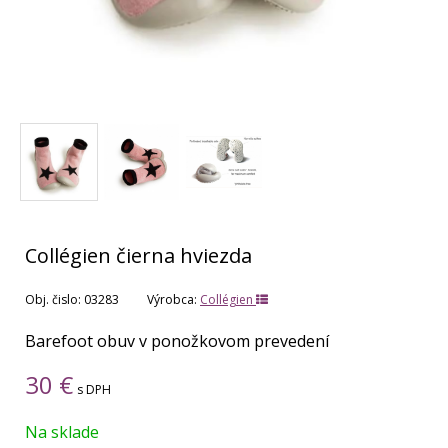
Collégien čierna hviezda
Obj. čislo:
03283
Výrobca:
Collégien
Barefoot obuv v ponožkovom prevedení
30
€
s DPH
Na sklade