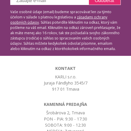
Odoberať
Vaše osobné údaje (email) budeme spracovávať len za týmto
účelom v súlade s platnou legislatívou a
zásadami ochrany
osobných údajov
. Súhlas potvrdíte kliknutím na odkaz, ktorý vám
pošleme na váš email. Kliknutím na odkaz zároveň prehlasujete, že
ak máte menej ako 16 rokov, tak ste požiadal/a svojho zákonného
zástupcu (rodiča) o súhlas so spracovaním vašich osobných
údajov. Súhlas môžete kedykoľvek odvolať písomne, emailom
alebo kliknutím na odkaz z ktoréhokoľvek informačného emailu.
KONTAKT
KARLI s.r.o.
Juraja Fándlyho 3545/7
917 01 Trnava
KAMENNÁ PREDAJŇA
Šrobárova 2, Trnava
PON - PIA: 9:30 - 17:30
SOBOTA: 9:00 - 12:30