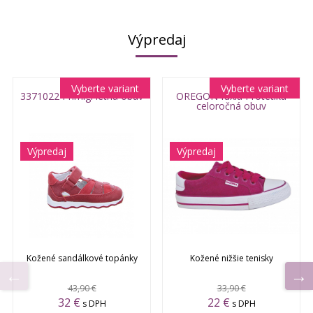
Výpredaj
Vyberte variant
Vyberte variant
3371022 Primigi letná obuv
OREGON fuxia Protetika
celoročná obuv
Výpredaj
Výpredaj
Kožené sandálkové topánky
Kožené nižšie tenisky
43,90 €
33,90 €
32 €
22 €
s DPH
s DPH