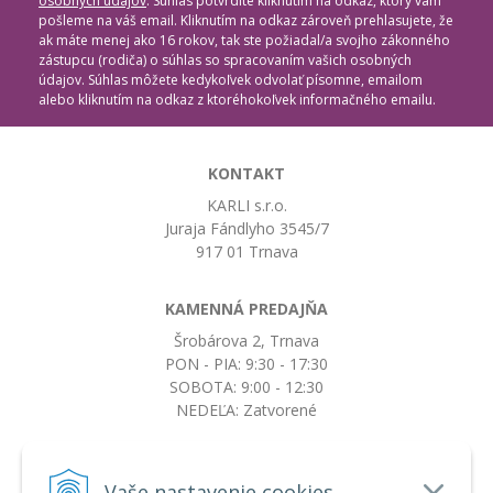
osobných údajov
. Súhlas potvrdíte kliknutím na odkaz, ktorý vám
pošleme na váš email. Kliknutím na odkaz zároveň prehlasujete, že
ak máte menej ako 16 rokov, tak ste požiadal/a svojho zákonného
zástupcu (rodiča) o súhlas so spracovaním vašich osobných
údajov. Súhlas môžete kedykoľvek odvolať písomne, emailom
alebo kliknutím na odkaz z ktoréhokoľvek informačného emailu.
KONTAKT
KARLI s.r.o.
Juraja Fándlyho 3545/7
917 01 Trnava
KAMENNÁ PREDAJŇA
Šrobárova 2, Trnava
PON - PIA: 9:30 - 17:30
SOBOTA: 9:00 - 12:30
NEDEĽA: Zatvorené
+421917663532
Vaše nastavenie cookies