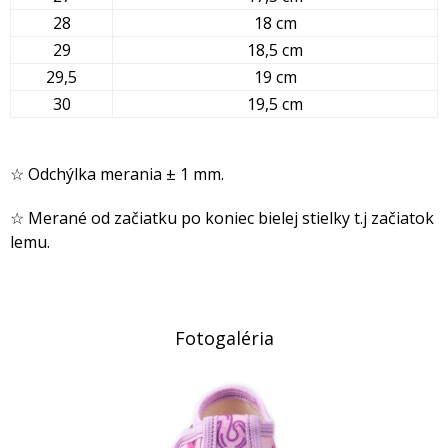
28
18 cm
29
18,5 cm
29,5
19 cm
30
19,5 cm
☆ Odchýlka merania ± 1 mm.
☆ Merané od začiatku po koniec bielej stielky t.j začiatok
lemu.
Fotogaléria