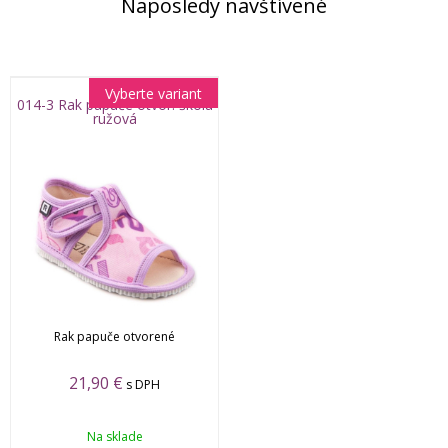
Naposledy navštívené
Vyberte variant
014-3 Rak papuče otvor. škola
ružová
Rak papuče otvorené
21,90 €
s DPH
Na sklade