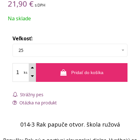
21,90
€
s DPH
Na sklade
Veľkosť:
25
ks
Pridať do košíka
Strážny pes
Otázka na produkt
014-3 Rak papuče otvor. škola ružová