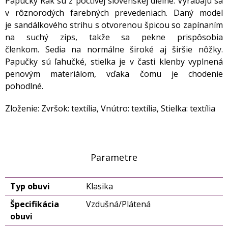
Papučky Rak sú z poctivej slovenskej dielne. Vyrábajú sa
v rôznorodých farebných prevedeniach. Daný model
je sandálkového strihu s otvorenou špicou so zapínaním
na suchý zips, takže sa pekne prispôsobia
členkom. Sedia na normálne široké aj širšie nôžky.
Papučky sú ľahučké, stielka je v časti klenby vyplnená
penovým materiálom, vďaka čomu je chodenie
pohodlné.
Zloženie: Zvršok: textília, Vnútro: textília, Stielka: textília
Parametre
Typ obuvi
Klasika
Špecifikácia
Vzdušná/Plátená
obuvi