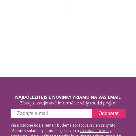
NAJDÔLEŽITEJŠIE NOVINKY PRIAMO NA VÁŠ EMAIL
Získajte zaujímavé informácie vždy medzi prvými
Odoberať
Vaše osobné údaje (email) budeme spracovávať len za týmto
účelom v súlade s platnou legislatívou a
zásadami ochrany