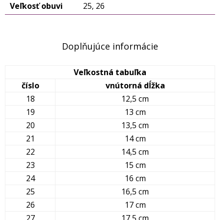
Veľkosť obuvi
25, 26
Doplňujúce informácie
Veľkostná tabuľka
číslo
vnútorná dĺžka
18
12,5 cm
19
13 cm
20
13,5 cm
21
14 cm
22
14,5 cm
23
15 cm
24
16 cm
25
16,5 cm
26
17 cm
27
17,5 cm