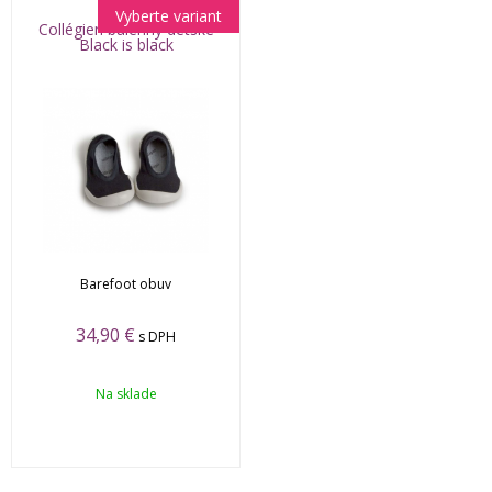
Vyberte variant
Collégien baleríny detské
Black is black
Barefoot obuv
34,90 €
s DPH
Na sklade