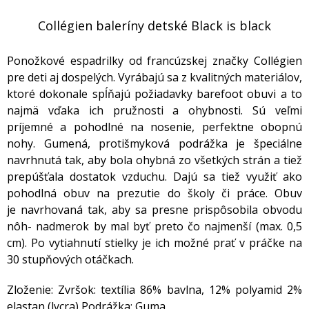
Collégien baleríny detské Black is black
Ponožkové espadrilky od francúzskej značky Collégien
pre deti aj dospelých. Vyrábajú sa z kvalitných materiálov,
ktoré dokonale spĺňajú požiadavky barefoot obuvi a to
najmä vďaka ich pružnosti a ohybnosti. Sú veľmi
príjemné a pohodlné na nosenie, perfektne obopnú
nohy. Gumená, protišmyková podrážka je špeciálne
navrhnutá tak, aby bola ohybná zo všetkých strán a tiež
prepúšťala dostatok vzduchu. Dajú sa tiež využiť ako
pohodlná obuv na prezutie do školy či práce. Obuv
je navrhovaná tak, aby sa presne prispôsobila obvodu
nôh- nadmerok by mal byť preto čo najmenší (max. 0,5
cm). Po vytiahnutí stielky je ich možné prať v práčke na
30 stupňových otáčkach.
Zloženie: Zvršok: textília 86% bavlna, 12% polyamid 2%
elastan (lycra) Podrážka: Guma