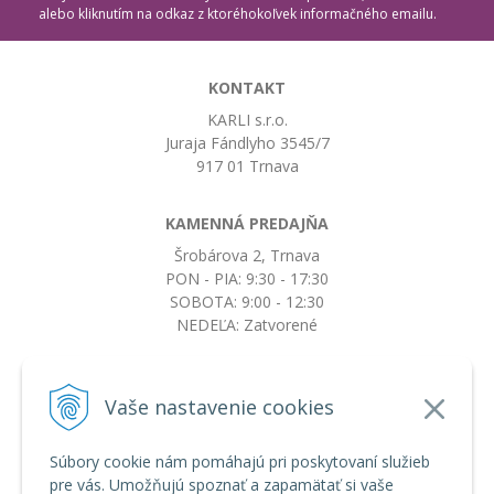
alebo kliknutím na odkaz z ktoréhokoľvek informačného emailu.
KONTAKT
KARLI s.r.o.
Juraja Fándlyho 3545/7
917 01 Trnava
KAMENNÁ PREDAJŇA
Šrobárova 2, Trnava
PON - PIA: 9:30 - 17:30
SOBOTA: 9:00 - 12:30
NEDEĽA: Zatvorené
+421917663532
Vaše nastavenie cookies
objednavky@botkydorobotky.sk
Súbory cookie nám pomáhajú pri poskytovaní služieb
pre vás. Umožňujú spoznať a zapamätať si vaše