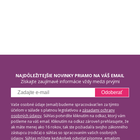
NAJDÔLEŽITEJŠIE NOVINKY PRIAMO NA VÁŠ EMAIL
Získajte zaujímavé informácie vždy medzi prvými
Odoberať
Vaše osobné údaje (email) budeme spracovávať len za týmto
účelom v súlade s platnou legislatívou a
zásadami ochrany
osobných údajov
. Súhlas potvrdíte kliknutím na odkaz, ktorý vám
pošleme na váš email. Kliknutím na odkaz zároveň prehlasujete, že
ak máte menej ako 16 rokov, tak ste požiadal/a svojho zákonného
zástupcu (rodiča) o súhlas so spracovaním vašich osobných
údajov. Súhlas môžete kedykoľvek odvolať písomne, emailom