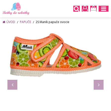
ÚVOD
PAPUČE
2S Manik papuče ovocie