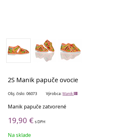
2S Manik papuče ovocie
Obj. čislo:
06073
Výrobca:
Manik
Manik papuče zatvorené
19,90
€
s DPH
Na sklade