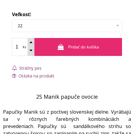
Veľkosť:
22
ks
Pridať do košíka
Strážny pes
Otázka na produkt
2S Manik papuče ovocie
Papučky Manik sú z poctivej slovenskej dielne. Vyrábajú
sa v rôznych farebných kombináciách a
prevedeniach. Papučky sú sandálkového strihu so
zatvorenou špicou so zapínaním na suchý zips, takže sa