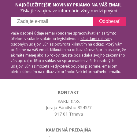
NAJDÔLEŽITEJŠIE NOVINKY PRIAMO NA VÁŠ EMAIL
Získajte zaujímavé informácie vždy medzi prvými
Odoberať
Vaše osobné údaje (email) budeme spracovávať len za týmto
účelom v súlade s platnou legislatívou a
zásadami ochrany
osobných údajov
. Súhlas potvrdíte kliknutím na odkaz, ktorý vám
pošleme na váš email. Kliknutím na odkaz zároveň prehlasujete, že
ak máte menej ako 16 rokov, tak ste požiadal/a svojho zákonného
zástupcu (rodiča) o súhlas so spracovaním vašich osobných
údajov. Súhlas môžete kedykoľvek odvolať písomne, emailom
alebo kliknutím na odkaz z ktoréhokoľvek informačného emailu.
KONTAKT
KARLI s.r.o.
Juraja Fándlyho 3545/7
917 01 Trnava
KAMENNÁ PREDAJŇA