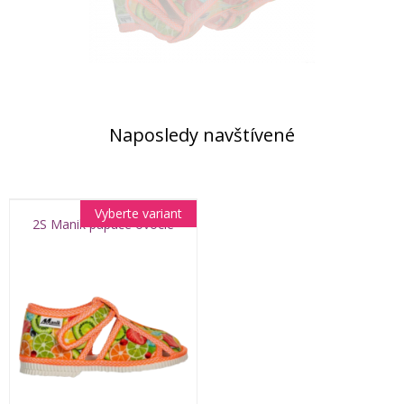
Naposledy navštívené
Vyberte variant
2S Manik papuče ovocie