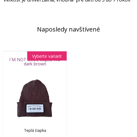
Naposledy navštívené
Vyberte variant
I´M NOT BEBE čiapka KID
dark brown
Teplá čiapka