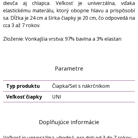
dievča aj chlapca. Veľkosť je univerzálna, vďaka
elastickému materálu, ktorý obopne hlavu a prispôsobí
sa. Dĺžka je 24 cm a šírka čiapky je 20 cm, čo odpovedá na
cca 3 až 7 rokov.
Zloženie: Vonkajšia vrstva: 97% bavlna a 3% elastan
Parametre
Typ produktu
Čiapka/Set s nákrčníkom
Veľkosť čiapky
UNI
Doplňujúce informácie
Veľkosť je univerzálna, vhodná pre deti od 3 do 7 rokov.