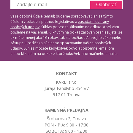
Odoberať
Vaše osobné údaje (email) budeme spracovávať len za týmto
účelom v súlade s platnou legislatívou a
zásadami ochrany
osobných údajov
. Súhlas potvrdíte kliknutím na odkaz, ktorý vám
pošleme na váš email. Kliknutím na odkaz zároveň prehlasujete, že
ak máte menej ako 16 rokov, tak ste požiadal/a svojho zákonného
zástupcu (rodiča) o súhlas so spracovaním vašich osobných
údajov. Súhlas môžete kedykoľvek odvolať písomne, emailom
alebo kliknutím na odkaz z ktoréhokoľvek informačného emailu.
KONTAKT
KARLI s.r.o.
Juraja Fándlyho 3545/7
917 01 Trnava
KAMENNÁ PREDAJŇA
Šrobárova 2, Trnava
PON - PIA: 9:30 - 17:30
SOBOTA: 9:00 - 12:30