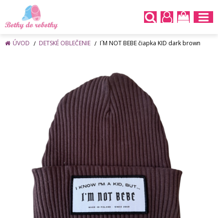
ÚVOD
DETSKÉ OBLEČENIE
I´M NOT BEBE čiapka KID dark brown