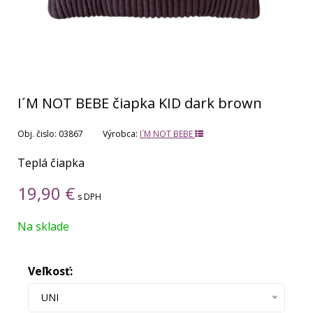
I´M NOT BEBE čiapka KID dark brown
Obj. čislo:
03867
Výrobca:
I´M NOT BEBE
Teplá čiapka
19,90
€
s DPH
Na sklade
Veľkosť:
UNI