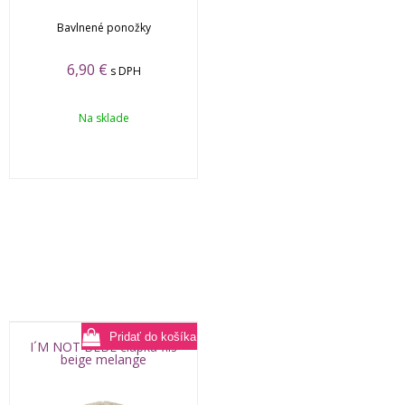
Bavlnené ponožky
6,90
€
s DPH
Na sklade
I´M NOT BEBE čiapka flis
beige melange