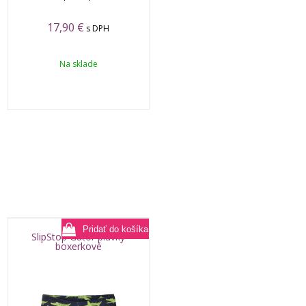
17,90
€
s DPH
Na sklade
SlipStop Gator plavky
boxerkové