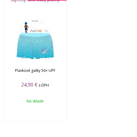
Plavkové gaťky 50+ UPF
24,90
€
s DPH
Na sklade