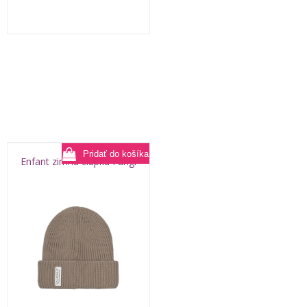
Enfant zimná čiapka Fungi