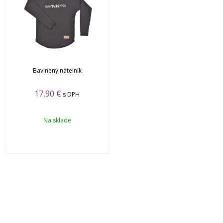
Bavlnený nátelník
17,90
€
s DPH
Na sklade