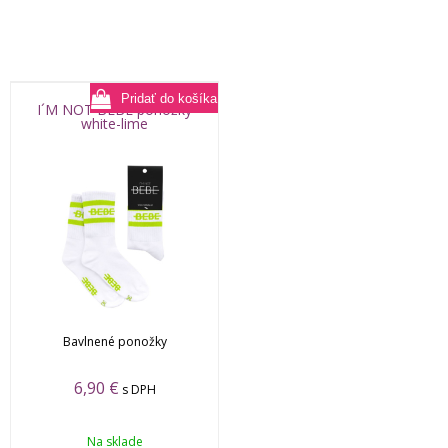
I´M NOT BEBE ponožky
white-lime
Bavlnené ponožky
6,90
€
s DPH
Na sklade