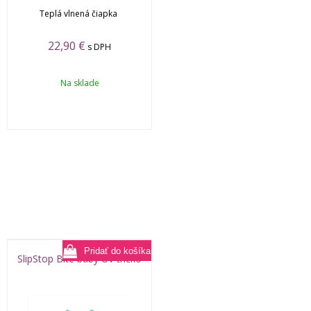
Teplá vlnená čiapka
22,90
€
s DPH
Na sklade
SlipStop Bite baby UV tričko