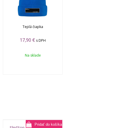
Teplá čiapka
17,90
€
s DPH
Na sklade
SlipStop Bite baby plavky