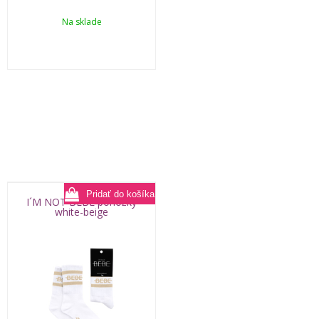
Na sklade
I´M NOT BEBE ponožky
white-beige