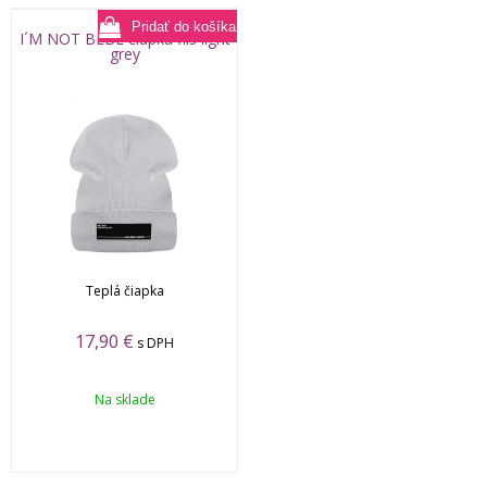
I´M NOT BEBE čiapka flis light
grey
Teplá čiapka
17,90
€
s DPH
Na sklade