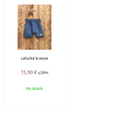
Ľahučké kraťase
15,90
€
s DPH
Na sklade