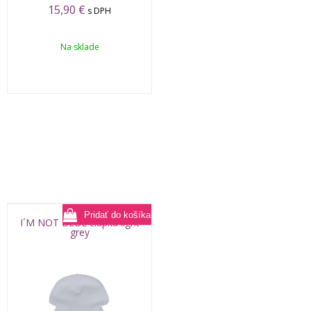
15,90
€
s DPH
Na sklade
I´M NOT BEBE čiapka light
grey