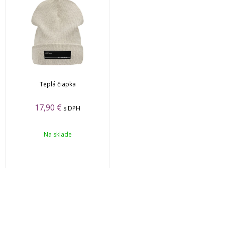
Teplá čiapka
17,90
€
s DPH
Na sklade