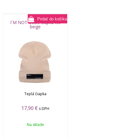
I´M NOT BEBE čiapka flis
beige
Teplá čiapka
17,90
€
s DPH
Na sklade