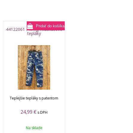
44122061 Primigi maskáčové
tepláky
Teplejšie tepláky s patentom
24,99
€
s DPH
Na sklade