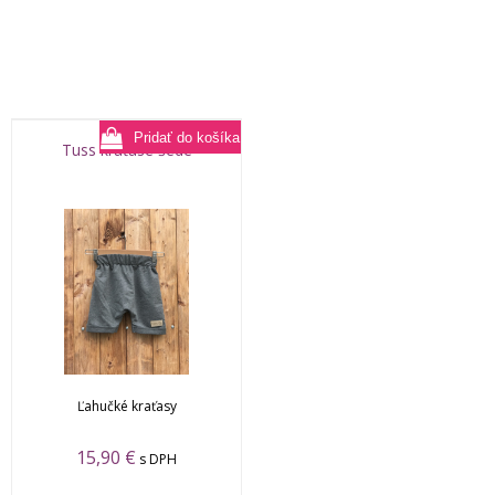
Tuss kraťase šedé
Ľahučké kraťasy
15,90
€
s DPH