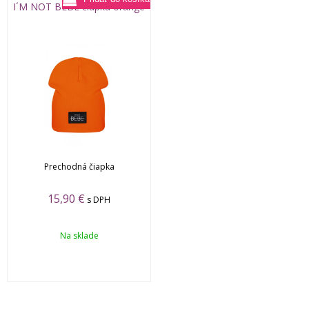
I´M NOT BEBE čiapka orange
Prechodná čiapka
15,90
€
s DPH
Na sklade