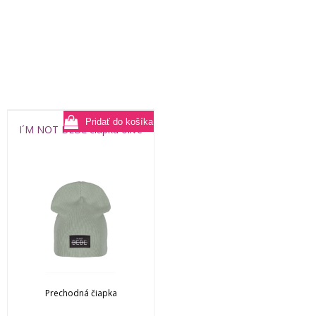
I´M NOT BEBE čiapka olive
Prechodná čiapka