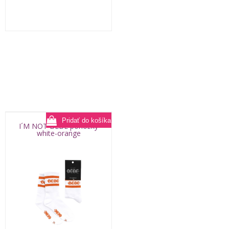
I´M NOT BEBE ponožky
white-orange