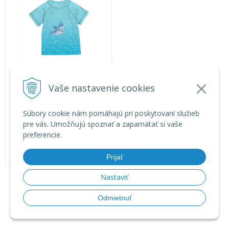
Plavkové tričko 50+ UPF
Vaše nastavenie cookies
25,90
€
s DPH
Súbory cookie nám pomáhajú pri poskytovaní služieb
pre vás. Umožňujú spoznať a zapamätať si vaše
Na sklade
preferencie.
Prijať
Nastaviť
Odmietnuť