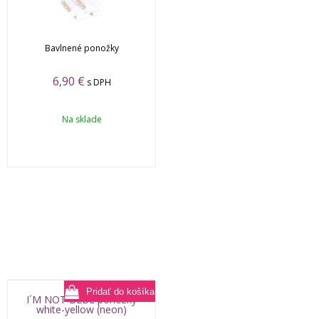
Bavlnené ponožky
6,90
€
s DPH
Na sklade
I´M NOT BEBE ponožky
white-yellow (neon)