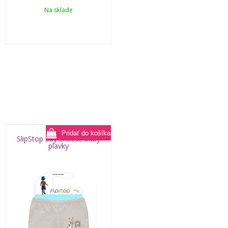
Na sklade
SlipStop Say cheese baby
plavky