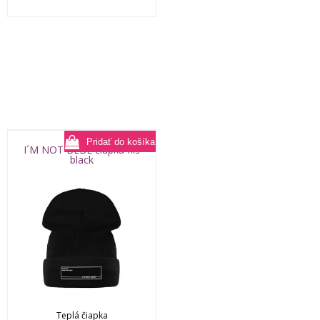
I´M NOT BEBE čiapka flis
black
Teplá čiapka