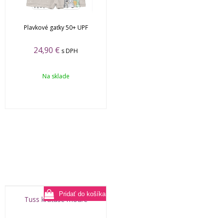
Plavkové gaťky 50+ UPF
24,90
€
s DPH
Na sklade
Tuss kraťase modré