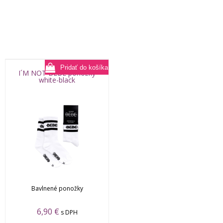
I´M NOT BEBE ponožky
white-black
Bavlnené ponožky
6,90
€
s DPH