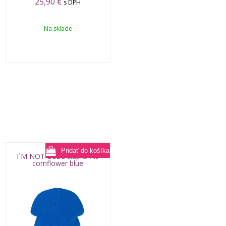
25,90
€
s DPH
Na sklade
I´M NOT BEBE čiapka flis
cornflower blue