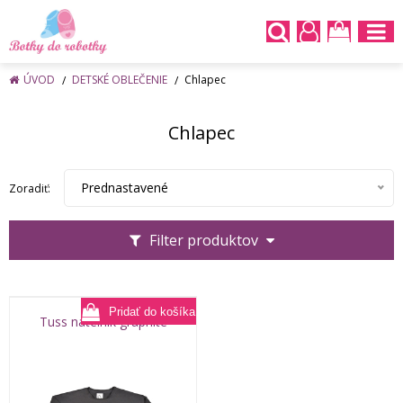
ÚVOD
DETSKÉ OBLEČENIE
Chlapec
Chlapec
Prednastavené
Zoradiť:
Filter produktov
Tuss nátelník graphite