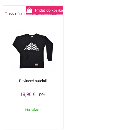
Tuss nátelník mountains black
Bavlnený nátelník
18,90
€
s DPH
Na sklade