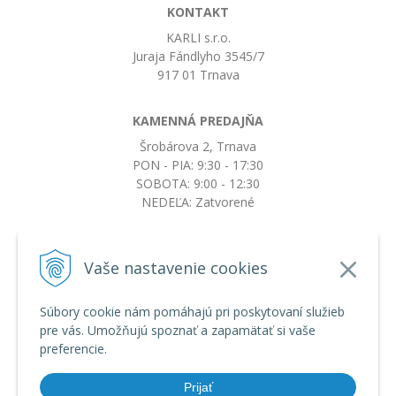
KONTAKT
KARLI s.r.o.
Juraja Fándlyho 3545/7
917 01 Trnava
KAMENNÁ PREDAJŇA
Šrobárova 2, Trnava
PON - PIA: 9:30 - 17:30
SOBOTA: 9:00 - 12:30
NEDEĽA: Zatvorené
+421917663532
Vaše nastavenie cookies
objednavky@botkydorobotky.sk
Súbory cookie nám pomáhajú pri poskytovaní služieb
pre vás. Umožňujú spoznať a zapamätať si vaše
VŠETKO O NÁKUPE
preferencie.
Obchodné podmienky a reklamačný poriadok
Ochrana osobných údajov
Prijať