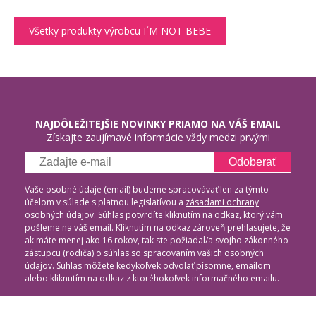
Všetky produkty výrobcu I´M NOT BEBE
NAJDÔLEŽITEJŠIE NOVINKY PRIAMO NA VÁŠ EMAIL
Získajte zaujímavé informácie vždy medzi prvými
Odoberať
Vaše osobné údaje (email) budeme spracovávať len za týmto
účelom v súlade s platnou legislatívou a
zásadami ochrany
osobných údajov
. Súhlas potvrdíte kliknutím na odkaz, ktorý vám
pošleme na váš email. Kliknutím na odkaz zároveň prehlasujete, že
ak máte menej ako 16 rokov, tak ste požiadal/a svojho zákonného
zástupcu (rodiča) o súhlas so spracovaním vašich osobných
údajov. Súhlas môžete kedykoľvek odvolať písomne, emailom
alebo kliknutím na odkaz z ktoréhokoľvek informačného emailu.