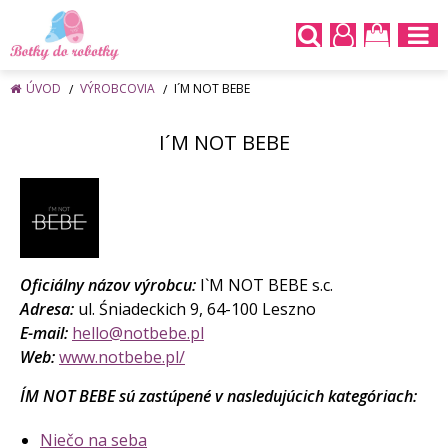
ÚVOD
VÝROBCOVIA
I´M NOT BEBE
I´M NOT BEBE
Oficiálny názov výrobcu:
I`M NOT BEBE s.c.
Adresa:
ul. Śniadeckich 9, 64-100 Leszno
E-mail:
hello@notbebe.pl
Web:
www.notbebe.pl/
I´M NOT BEBE sú zastúpené v nasledujúcich kategóriach:
Niečo na seba