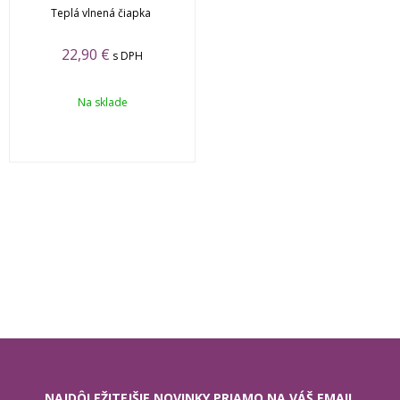
Teplá vlnená čiapka
22,90 €
s DPH
Na sklade
NAJDÔLEŽITEJŠIE NOVINKY PRIAMO NA VÁŠ EMAIL