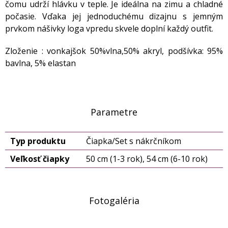
čomu udrží hlávku v teple. Je ideálna na zimu a chladné
počasie. Vďaka jej jednoduchému dizajnu s jemným
prvkom nášivky loga vpredu skvele doplní každý outfit.
Zloženie : vonkajšok 50%vlna,50% akryl, podšívka: 95%
bavlna, 5% elastan
Parametre
Typ produktu
Čiapka/Set s nákrčníkom
Veľkosť čiapky
50 cm (1-3 rok), 54 cm (6-10 rok)
Fotogaléria