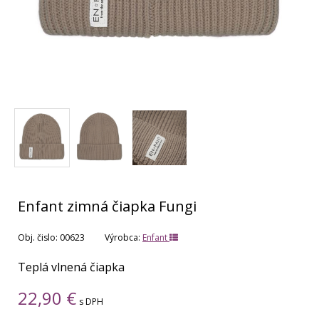
Enfant zimná čiapka Fungi
Obj. čislo:
00623
Výrobca:
Enfant
Teplá vlnená čiapka
22,90
€
s DPH