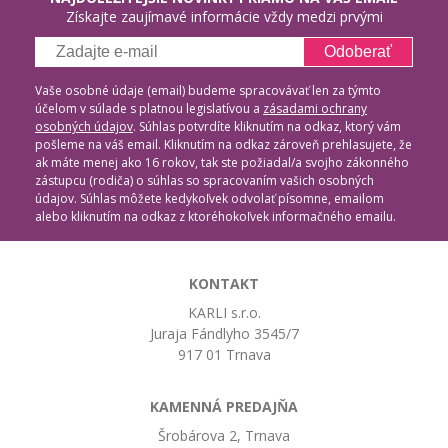
Získajte zaujímavé informácie vždy medzi prvými
Odoberať
Vaše osobné údaje (email) budeme spracovávať len za týmto
účelom v súlade s platnou legislatívou a
zásadami ochrany
osobných údajov
. Súhlas potvrdíte kliknutím na odkaz, ktorý vám
pošleme na váš email. Kliknutím na odkaz zároveň prehlasujete, že
ak máte menej ako 16 rokov, tak ste požiadal/a svojho zákonného
zástupcu (rodiča) o súhlas so spracovaním vašich osobných
údajov. Súhlas môžete kedykoľvek odvolať písomne, emailom
alebo kliknutím na odkaz z ktoréhokoľvek informačného emailu.
KONTAKT
KARLI s.r.o.
Juraja Fándlyho 3545/7
917 01 Trnava
KAMENNÁ PREDAJŇA
Šrobárova 2, Trnava