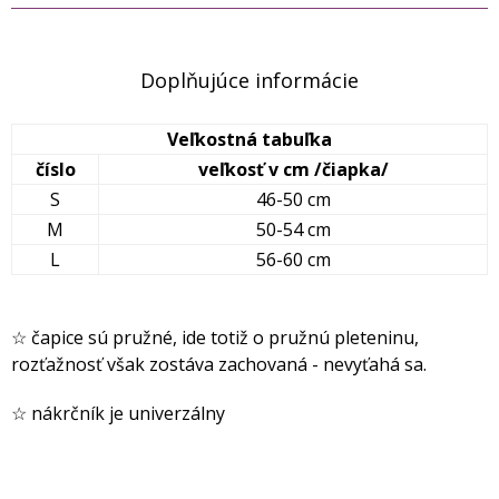
Doplňujúce informácie
Veľkostná tabuľka
číslo
veľkosť v cm /čiapka/
S
46-50 cm
M
50-54 cm
L
56-60 cm
☆ čapice sú pružné, ide totiž o pružnú pleteninu,
rozťažnosť však zostáva zachovaná - nevyťahá sa.
☆ nákrčník je univerzálny