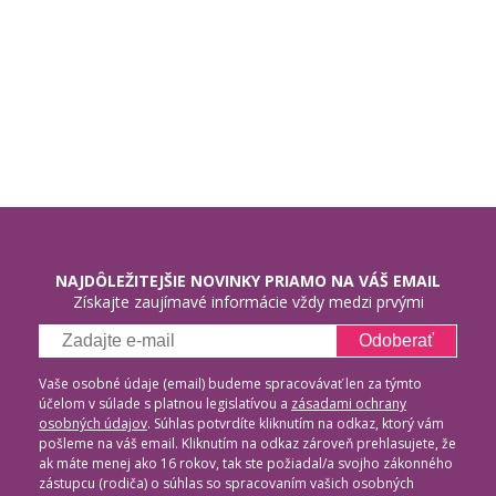
NAJDÔLEŽITEJŠIE NOVINKY PRIAMO NA VÁŠ EMAIL
Získajte zaujímavé informácie vždy medzi prvými
Odoberať
Vaše osobné údaje (email) budeme spracovávať len za týmto
účelom v súlade s platnou legislatívou a
zásadami ochrany
osobných údajov
. Súhlas potvrdíte kliknutím na odkaz, ktorý vám
pošleme na váš email. Kliknutím na odkaz zároveň prehlasujete, že
ak máte menej ako 16 rokov, tak ste požiadal/a svojho zákonného
zástupcu (rodiča) o súhlas so spracovaním vašich osobných