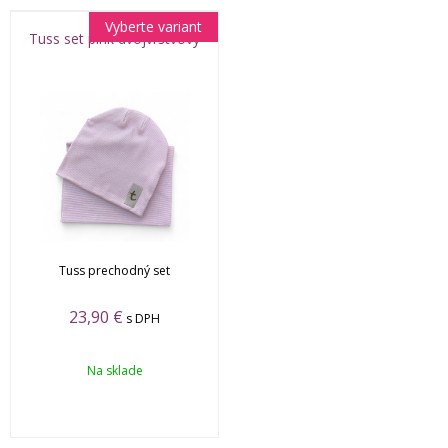
Vyberte variant
Tuss set pink dvojvrstvový
Tuss prechodný set
23,90 €
s DPH
Na sklade