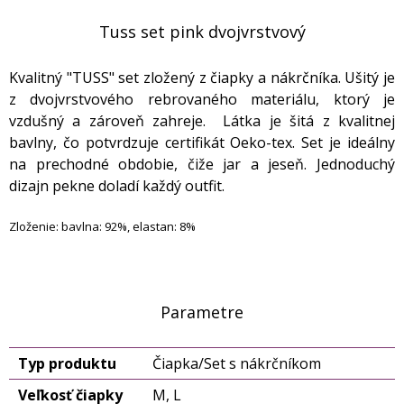
Tuss set pink dvojvrstvový
Kvalitný "TUSS" set zložený z čiapky a nákrčníka. Ušitý je
z dvojvrstvového rebrovaného materiálu, ktorý je
vzdušný a zároveň zahreje. Látka je šitá z kvalitnej
bavlny, čo potvrdzuje certifikát Oeko-tex. Set je ideálny
na prechodné obdobie, čiže jar a jeseň. Jednoduchý
dizajn pekne doladí každý outfit.
Zloženie: bavlna: 92%, elastan: 8%
Parametre
Typ produktu
Čiapka/Set s nákrčníkom
Veľkosť čiapky
M, L