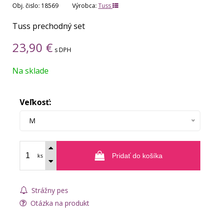
Obj. čislo:
18569
Výrobca:
Tuss
Tuss prechodný set
23,90
€
s DPH
Na sklade
Veľkosť:
M
ks
Pridať do košíka
Strážny pes
Otázka na produkt