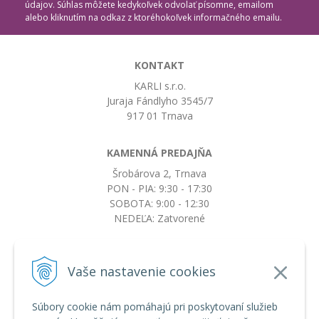
údajov. Súhlas môžete kedykoľvek odvolať písomne, emailom
alebo kliknutím na odkaz z ktoréhokoľvek informačného emailu.
KONTAKT
KARLI s.r.o.
Juraja Fándlyho 3545/7
917 01 Trnava
KAMENNÁ PREDAJŇA
Šrobárova 2, Trnava
PON - PIA: 9:30 - 17:30
SOBOTA: 9:00 - 12:30
NEDEĽA: Zatvorené
+421917663532
Vaše nastavenie cookies
objednavky@botkydorobotky.sk
Súbory cookie nám pomáhajú pri poskytovaní služieb