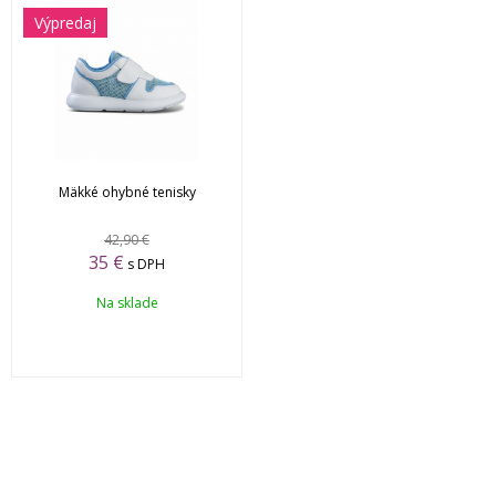
Výpredaj
Mäkké ohybné tenisky
42,90 €
35 €
s DPH
Na sklade