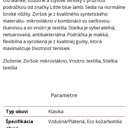
Ultraľahké, vzdušné a štýlové tenisky s pružnou
podrážkou od značky Little blue lamb. Sedia na normálne
široké nôžky. Zvršok je z kvalitného syntetického
materiálu- mikrovlákno v kombinácii so sieťkovou
tkaninou a vo vnútri je textília. Stielka je vyberateľná,
netvarovaná, antibakteriálna. Podrážka je mäkká,
flexibilná a vyrobená je z kvalitnej gumy, ktorá
maximalizuje životnosť tenisiek.
Zloženie: Zvršok: mikrovlákno, Vnútro: textília, Stielka:
textília
Parametre
Typ obuvi
Klasika
Špecifikácia
Vzdušná/Plátená, Eco koža/textília