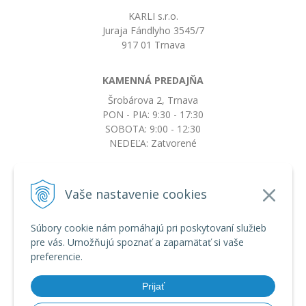
KARLI s.r.o.
Juraja Fándlyho 3545/7
917 01 Trnava
KAMENNÁ PREDAJŇA
Šrobárova 2, Trnava
PON - PIA: 9:30 - 17:30
SOBOTA: 9:00 - 12:30
NEDEĽA: Zatvorené
+421917663532
Vaše nastavenie cookies
objednavky@botkydorobotky.sk
Súbory cookie nám pomáhajú pri poskytovaní služieb
pre vás. Umožňujú spoznať a zapamätať si vaše
VŠETKO O NÁKUPE
preferencie.
Obchodné podmienky a reklamačný poriadok
Ochrana osobných údajov
Prijať
Možnosti dopravy a platby