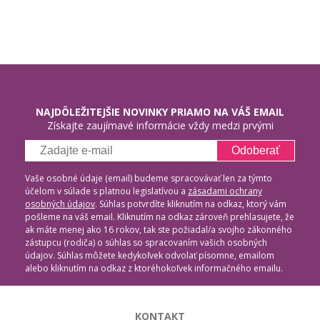
NAJDÔLEŽITEJŠIE NOVINKY PRIAMO NA VÁŠ EMAIL
Získajte zaujímavé informácie vždy medzi prvými
Odoberať
Vaše osobné údaje (email) budeme spracovávať len za týmto
účelom v súlade s platnou legislatívou a
zásadami ochrany
osobných údajov
. Súhlas potvrdíte kliknutím na odkaz, ktorý vám
pošleme na váš email. Kliknutím na odkaz zároveň prehlasujete, že
ak máte menej ako 16 rokov, tak ste požiadal/a svojho zákonného
zástupcu (rodiča) o súhlas so spracovaním vašich osobných
údajov. Súhlas môžete kedykoľvek odvolať písomne, emailom
alebo kliknutím na odkaz z ktoréhokoľvek informačného emailu.
KONTAKT