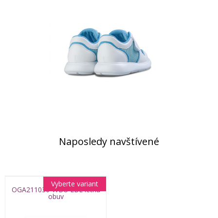
Naposledy navštívené
Vyberte variant
OGA211030-WBU LBL letná
obuv