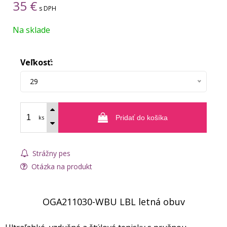
35
€
s DPH
Na sklade
Veľkosť:
29
ks
Pridať do košíka
Strážny pes
Otázka na produkt
OGA211030-WBU LBL letná obuv