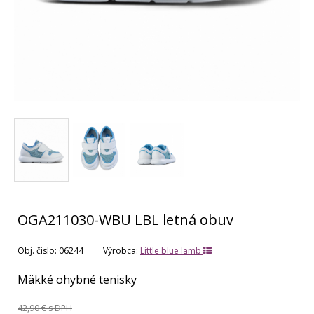
OGA211030-WBU LBL letná obuv
Obj. čislo:
06244
Výrobca:
Little blue lamb
Mäkké ohybné tenisky
42,90 €
s DPH