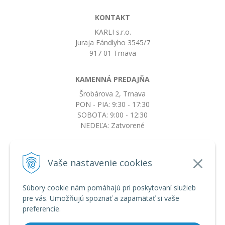
KONTAKT
KARLI s.r.o.
Juraja Fándlyho 3545/7
917 01 Trnava
KAMENNÁ PREDAJŇA
Šrobárova 2, Trnava
PON - PIA: 9:30 - 17:30
SOBOTA: 9:00 - 12:30
NEDEĽA: Zatvorené
+421917663532
Vaše nastavenie cookies
objednavky@botkydorobotky.sk
Súbory cookie nám pomáhajú pri poskytovaní služieb
pre vás. Umožňujú spoznať a zapamätať si vaše
VŠETKO O NÁKUPE
preferencie.
Obchodné podmienky a reklamačný poriadok