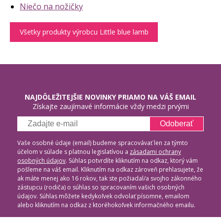
Niečo na nožičky
Všetky produkty výrobcu Little blue lamb
NAJDÔLEŽITEJŠIE NOVINKY PRIAMO NA VÁŠ EMAIL
Získajte zaujímavé informácie vždy medzi prvými
Odoberať
Vaše osobné údaje (email) budeme spracovávať len za týmto
účelom v súlade s platnou legislatívou a
zásadami ochrany
osobných údajov
. Súhlas potvrdíte kliknutím na odkaz, ktorý vám
pošleme na váš email. Kliknutím na odkaz zároveň prehlasujete, že
ak máte menej ako 16 rokov, tak ste požiadal/a svojho zákonného
zástupcu (rodiča) o súhlas so spracovaním vašich osobných
údajov. Súhlas môžete kedykoľvek odvolať písomne, emailom
alebo kliknutím na odkaz z ktoréhokoľvek informačného emailu.