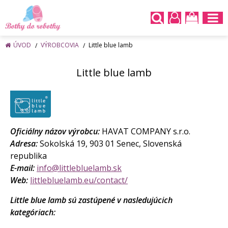
ÚVOD
VÝROBCOVIA
Little blue lamb
Little blue lamb
Oficiálny názov výrobcu:
HAVAT COMPANY s.r.o.
Adresa:
Sokolská 19, 903 01 Senec, Slovenská
republika
E-mail:
info@littlebluelamb.sk
Web:
littlebluelamb.eu/contact/
Little blue lamb sú zastúpené v nasledujúcich
kategóriach: