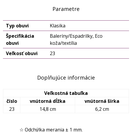
Parametre
Typ obuvi
Klasika
Špecifikácia
Baleríny/Espadrilky, Eco
obuvi
koža/textília
Veľkosť obuvi
23
Doplňujúce informácie
Veľkostná tabuľka
číslo
vnútorná dĺžka
vnútorná šírka
23
14,8 cm
6,2 cm
☆ Odchýlka merania ± 1 mm.