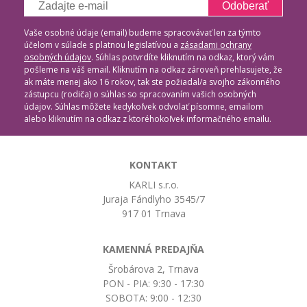
Odoberať
Vaše osobné údaje (email) budeme spracovávať len za týmto
účelom v súlade s platnou legislatívou a
zásadami ochrany
osobných údajov
. Súhlas potvrdíte kliknutím na odkaz, ktorý vám
pošleme na váš email. Kliknutím na odkaz zároveň prehlasujete, že
ak máte menej ako 16 rokov, tak ste požiadal/a svojho zákonného
zástupcu (rodiča) o súhlas so spracovaním vašich osobných
údajov. Súhlas môžete kedykoľvek odvolať písomne, emailom
alebo kliknutím na odkaz z ktoréhokoľvek informačného emailu.
KONTAKT
KARLI s.r.o.
Juraja Fándlyho 3545/7
917 01 Trnava
KAMENNÁ PREDAJŇA
Šrobárova 2, Trnava
PON - PIA: 9:30 - 17:30
SOBOTA: 9:00 - 12:30