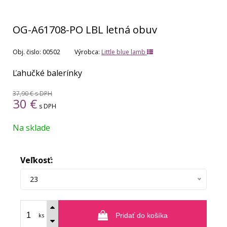
OG-A61708-PO LBL letná obuv
Obj. čislo:
00502
Výrobca:
Little blue lamb
Ľahučké balerínky
37,90 €
s DPH
30
€
s DPH
Na sklade
Veľkosť:
23
ks
Pridať do košíka