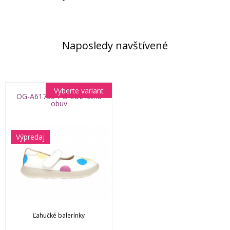
Naposledy navštívené
Vyberte variant
OG-A61708-PO LBL letná
obuv
Výpredaj
Ľahučké balerínky