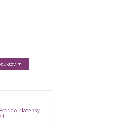
roduktov
Froddo plátenky
m)