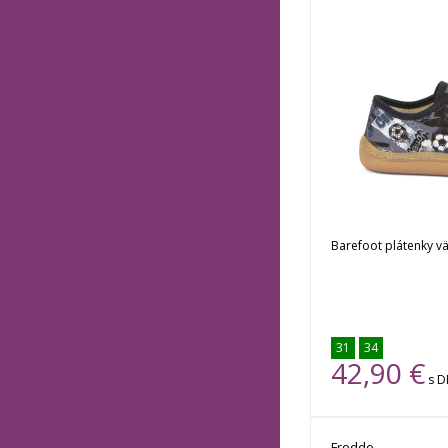
Barefoot plátenky vä
31
34
42,90
€
s 
Na sklade
Froddo