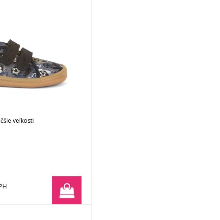
čšie veľkosti
DPH
Obj. čislo:
06959