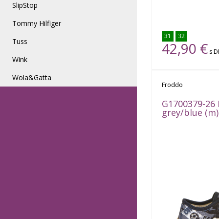
SlipStop
Tommy Hilfiger
31
32
Tuss
42,90
€
s 
Wink
Wola&Gatta
Na sklade
Froddo
G1700379-26 
grey/blue (m)