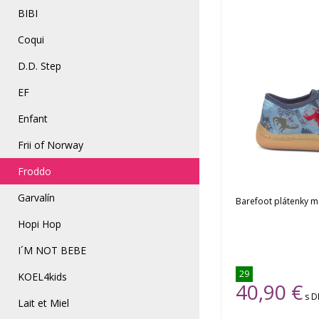
BIBI
Coqui
D.D. Step
EF
Enfant
Frii of Norway
Froddo
Garvalín
Barefoot plátenky me
Hopi Hop
I´M NOT BEBE
29
KOEL4kids
40,90
€
s 
Lait et Miel