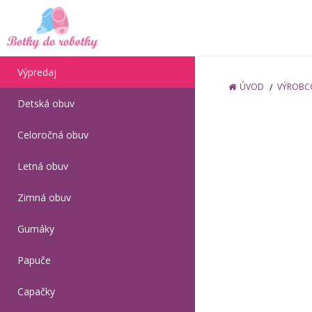
Výpredaj
ÚVOD
VÝROBC
Detská obuv
Celoročná obuv
Letná obuv
Zimná obuv
Gumáky
Papuče
Capačky