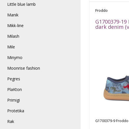
Little blue lamb
Na sklade
Froddo
Manik
G1700379-19 
Mikk-line
dark denim (v
Milash
Mile
Minymo
Moonrise fashion
Pegres
PlaKton
Primigi
Protetika
G1700379-9 Froddo p
Rak