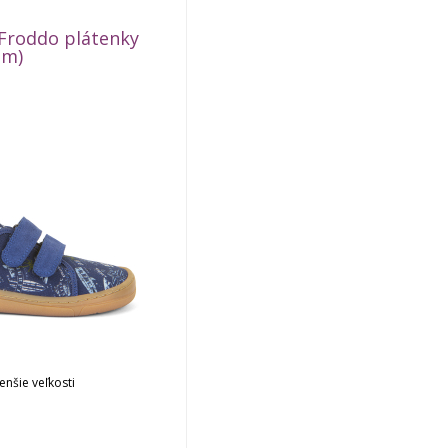
Froddo plátenky
(m)
nšie veľkosti