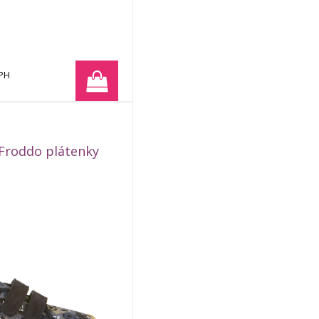
DPH
Obj. čislo:
01374
Froddo plátenky