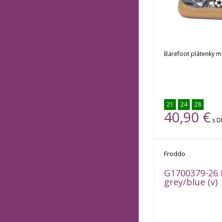
Barefoot plátenky me
21
24
28
40,90
€
s 
Na sklade
Froddo
G1700379-26 
grey/blue (v)