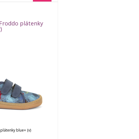
Obj. čislo:
01218
Froddo plátenky
)
látenky blue+ (v)