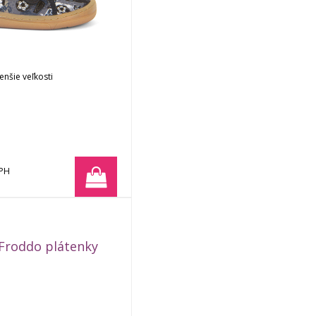
nšie veľkosti
DPH
Obj. čislo:
01393
Froddo plátenky