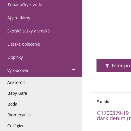
Topánočky k vode
Aj pre dámy
Školské tašky a vrecká
Detské oblečenie
Doplnky
Filter p
Výrobcovia
Anatomic
Baby Bare
Froddo
Beda
G1700379-19 
Biomecanics
dark denim (
Collégien