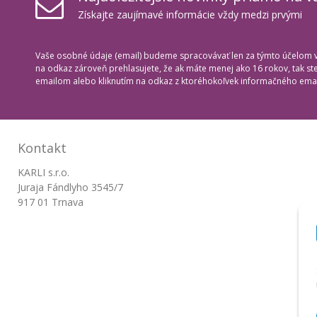
Získajte zaujímavé informácie vždy medzi prvými
Vaše osobné údaje (email) budeme spracovávať len za týmto účelom v 
na odkaz zároveň prehlasujete, že ak máte menej ako 16 rokov, tak s
emailom alebo kliknutím na odkaz z ktoréhokoľvek informačného emai
Kontakt
KARLI s.r.o.
Juraja Fándlyho 3545/7
917 01 Trnava