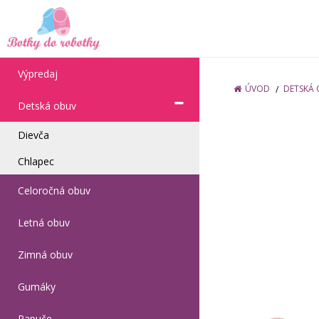
Výpredaj
ÚVOD
DETSKÁ
Detská obuv
Dievča
Chlapec
Celoročná obuv
Letná obuv
Zimná obuv
Gumáky
Papuče