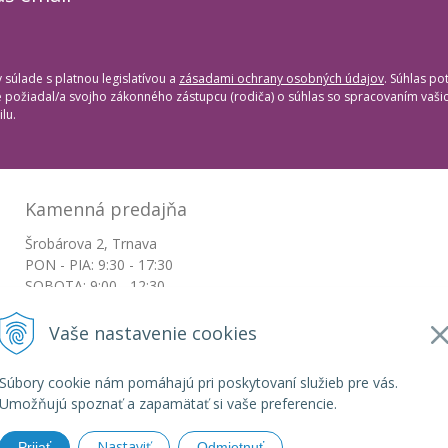
súlade s platnou legislatívou a
zásadami ochrany osobných údajov
. Súhlas po
te požiadal/a svojho zákonného zástupcu (rodiča) o súhlas so spracovaním vaš
lu.
Kamenná predajňa
Šrobárova 2, Trnava
PON - PIA: 9:30 - 17:30
SOBOTA: 9:00 - 12:30
NEDEĽA: Zatvorené
Vaše nastavenie cookies
+421917663532
Súbory cookie nám pomáhajú pri poskytovaní služieb pre vás.
objednavky@botkydorobotky.sk
Umožňujú spoznať a zapamätať si vaše preferencie.
Nastaviť
Prijať
Odmietnuť