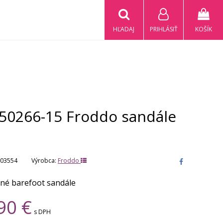
HĽADAJ
PRIHLÁSIŤ
KOŠÍK
50266-15 Froddo sandále
03554
Výrobca:
Froddo
né barefoot sandále
90
€
s DPH