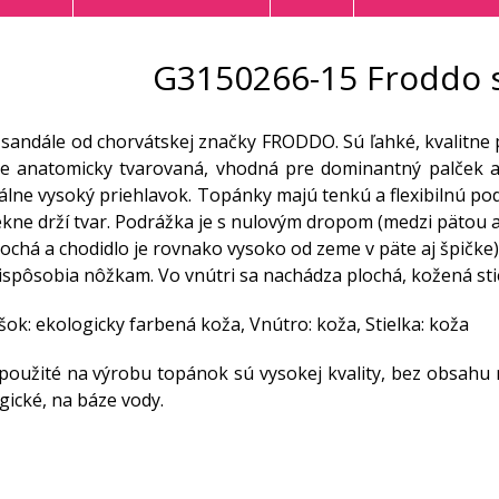
G3150266-15 Froddo s
sandále od chorvátskej značky FRODDO. Sú ľahké, kvalitne 
 je anatomicky tvarovaná, vhodná pre dominantný palček a
lne vysoký priehlavok. Topánky majú tenkú a flexibilnú pod
kne drží tvar. Podrážka je s nulovým dropom (medzi pätou a 
lochá a chodidlo je rovnako vysoko od zeme v päte aj špičke)
ispôsobia nôžkam. Vo vnútri sa nachádza plochá, kožená stie
šok: ekologicky farbená koža, Vnútro: koža, Stielka: koža
použité na výrobu topánok sú vysokej kvality, bez obsahu
gické, na báze vody.