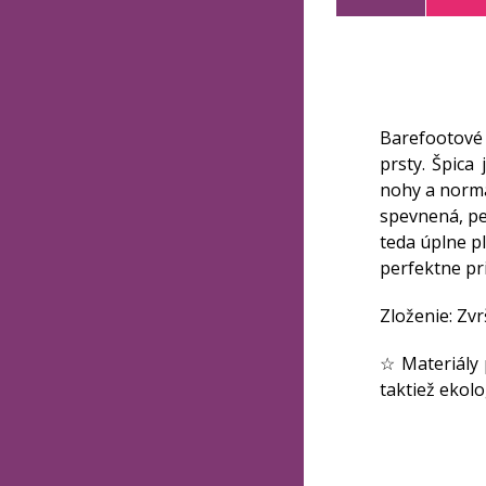
Barefootové 
prsty. Špica
nohy a normá
spevnená, pe
teda úplne p
perfektne pr
Zloženie: Zvr
☆ Materiály 
taktiež ekolo