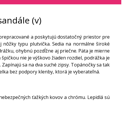
andále (v)
prepracované a poskytujú dostatočný priestor pre
j nôžky typu plutvička. Sedia na normálne široké
rážku, ohybnú pozdĺžne aj priečne. Päta je mierne
špičkou nie je výškovo žiaden rozdiel, podrážka je
. Zapínajú sa na dva suché zipsy. Topánočky sa tak
lka bez podpory klenby, ktorá je vyberateľná.
 nebezpečných ťažkých kovov a chrómu. Lepidlá sú