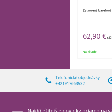
Zatvorené barefoot
62,90 €
s 
Na sklade
Telefonické objednávky
+421917663532
Najdôležitejšie novinky priamo na v