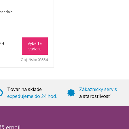
 sandále
Vyberte
DPH
variant
Obj. čislo:
03554
Tovar na sklade
Zákaznícky servis
expedujeme do 24 hod.
a starostlivosť
áš email