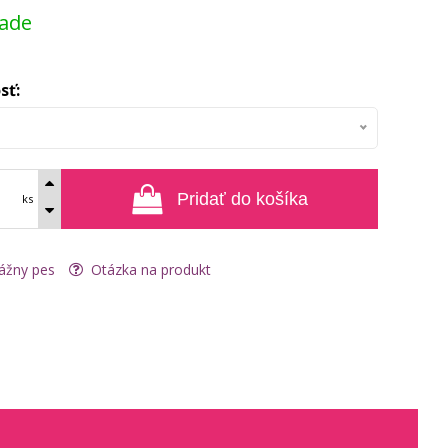
lade
sť:
Pridať do košíka
ks
ážny pes
Otázka na produkt