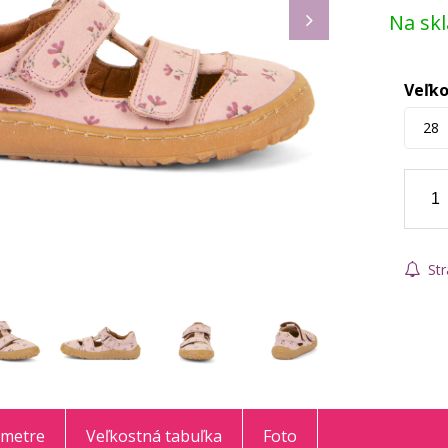
Na sk
Veľko
28
Str
ametre
Veľkostná tabuľka
Foto