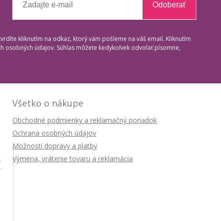
Odoberať
tvrdíte kliknutím na odkaz, ktorý vám pošleme na váš email. Kliknutím
ich osobných údajov. Súhlas môžete kedykoľvek odvolať písomne,
Všetko o nákupe
Obchodné podmienky a reklamačný poriadok
Ochrana osobných údajov
Možnosti dopravy a platby
Výmena, vrátenie tovaru a reklamácia