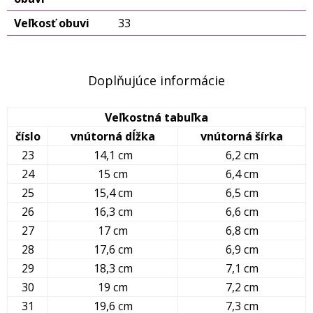
Veľkosť obuvi
33
Doplňujúce informácie
Veľkostná tabuľka
číslo
vnútorná dĺžka
vnútorná šírka
23
14,1 cm
6,2 cm
24
15 cm
6,4 cm
25
15,4 cm
6,5 cm
26
16,3 cm
6,6 cm
27
17 cm
6,8 cm
28
17,6 cm
6,9 cm
29
18,3 cm
7,1 cm
30
19 cm
7,2 cm
31
19,6 cm
7,3 cm