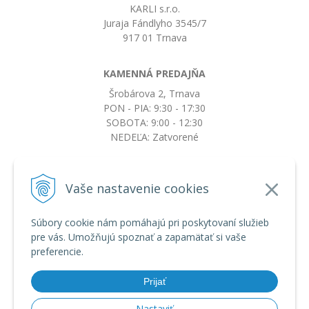
KARLI s.r.o.
Juraja Fándlyho 3545/7
917 01 Trnava
KAMENNÁ PREDAJŇA
Šrobárova 2, Trnava
PON - PIA: 9:30 - 17:30
SOBOTA: 9:00 - 12:30
NEDEĽA: Zatvorené
+421917663532
Vaše nastavenie cookies
objednavky@botkydorobotky.sk
Súbory cookie nám pomáhajú pri poskytovaní služieb
pre vás. Umožňujú spoznať a zapamätať si vaše
VŠETKO O NÁKUPE
preferencie.
Obchodné podmienky a reklamačný poriadok
Ochrana osobných údajov
Prijať
Možnosti dopravy a platby
Výmena, vrátenie tovaru a reklamácia
Nastaviť