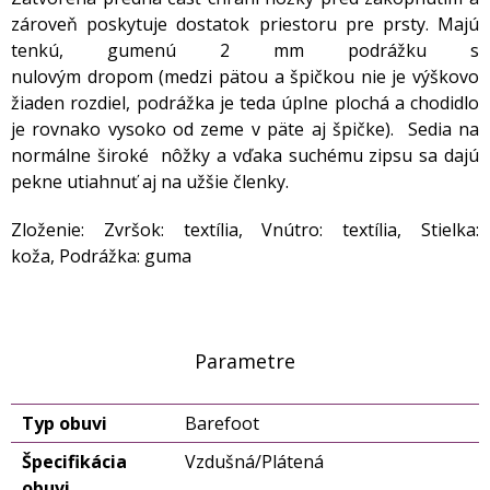
zároveň poskytuje dostatok priestoru pre prsty. Majú
tenkú, gumenú 2 mm podrážku s
nulovým dropom (medzi pätou a špičkou nie je výškovo
žiaden rozdiel, podrážka je teda úplne plochá a chodidlo
je rovnako vysoko od zeme v päte aj špičke). Sedia na
normálne široké nôžky a vďaka suchému zipsu sa dajú
pekne utiahnuť aj na užšie členky.
Zloženie: Zvršok: textília, Vnútro: textília, Stielka:
koža, Podrážka: guma
Parametre
Typ obuvi
Barefoot
Špecifikácia
Vzdušná/Plátená
obuvi