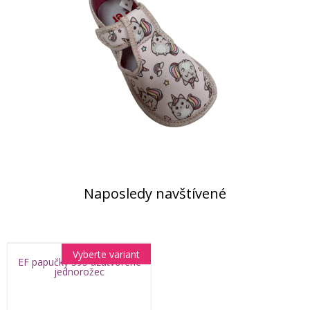
Naposledy navštívené
Vyberte variant
EF papučky 395 uzatvorené
jednorožec