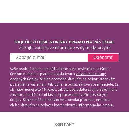
NAJDÔLEŽITEJŠIE NOVINKY PRIAMO NA VÁŠ EMAIL
Získajte zaujímavé informácie vždy medzi prvými
Odoberať
Vaše osobné údaje (email) budeme spracovávať len za týmto
účelom v súlade s platnou legislatívou a
zásadami ochrany
osobných údajov
. Súhlas potvrdíte kliknutím na odkaz, ktorý vám
pošleme na váš email. Kliknutím na odkaz zároveň prehlasujete, že
ak máte menej ako 16 rokov, tak ste požiadal/a svojho zákonného
zástupcu (rodiča) o súhlas so spracovaním vašich osobných
údajov. Súhlas môžete kedykoľvek odvolať písomne, emailom
alebo kliknutím na odkaz z ktoréhokoľvek informačného emailu.
KONTAKT