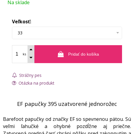
Na sklade
Veľkosť:
33
ks
Pridať do košíka
Strážny pes
Otázka na produkt
EF papučky 395 uzatvorené jednorožec
Barefoot papučky od značky EF so spevnenou pätou. Sú
veľmi ľahučké a ohybné pozdĺžne aj priečne.
Zatvorená predná časť chráni nôžky pred zakopnutím a