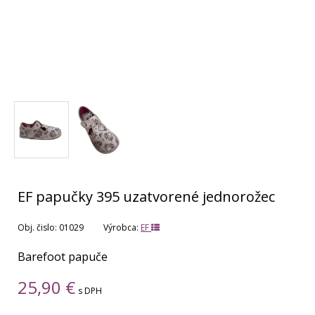
EF papučky 395 uzatvorené jednorožec
Obj. čislo:
01029
Výrobca:
EF
Barefoot papuče
25,90
€
s DPH