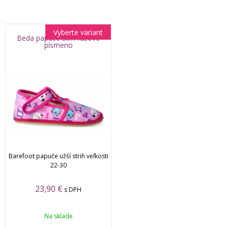
Vyberte variant
Beda papuče slim ružové
písmeno
Barefoot papuče užší strih veľkosti
22-30
23,90 €
s DPH
Na sklade