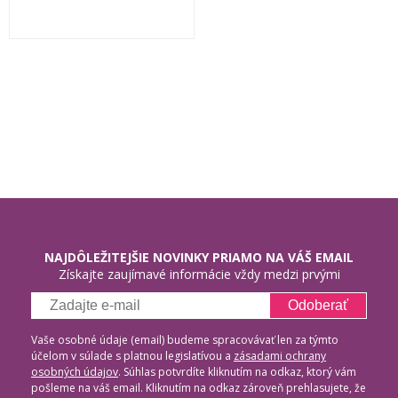
NAJDÔLEŽITEJŠIE NOVINKY PRIAMO NA VÁŠ EMAIL
Získajte zaujímavé informácie vždy medzi prvými
Odoberať
Vaše osobné údaje (email) budeme spracovávať len za týmto
účelom v súlade s platnou legislatívou a
zásadami ochrany
osobných údajov
. Súhlas potvrdíte kliknutím na odkaz, ktorý vám
pošleme na váš email. Kliknutím na odkaz zároveň prehlasujete, že