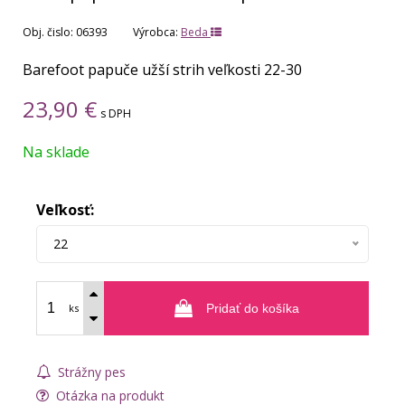
Obj. čislo:
06393
Výrobca:
Beda
Barefoot papuče užší strih veľkosti 22-30
23,90
€
s DPH
Na sklade
Veľkosť:
22
ks
Pridať do košíka
Strážny pes
Otázka na produkt