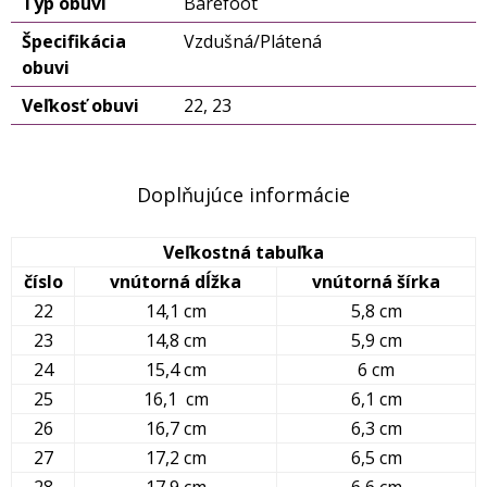
Typ obuvi
Barefoot
Špecifikácia
Vzdušná/Plátená
obuvi
Veľkosť obuvi
22, 23
Doplňujúce informácie
Veľkostná tabuľka
číslo
vnútorná dĺžka
vnútorná šírka
22
14,1 cm
5,8 cm
23
14,8 cm
5,9 cm
24
15,4 cm
6 cm
25
16,1 cm
6,1 cm
26
16,7 cm
6,3 cm
27
17,2 cm
6,5 cm