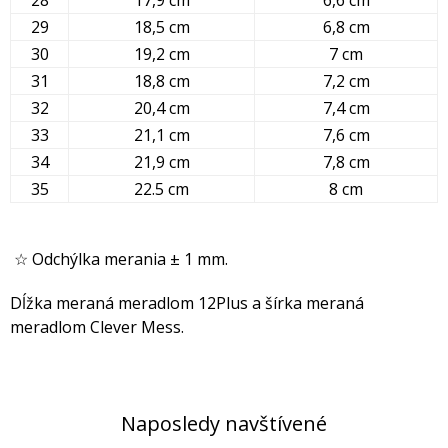
28
17,9 cm
6,6 cm
29
18,5 cm
6,8 cm
30
19,2 cm
7 cm
31
18,8 cm
7,2 cm
32
20,4 cm
7,4 cm
33
21,1 cm
7,6 cm
34
21,9 cm
7,8 cm
35
22.5 cm
8 cm
☆ Odchýlka merania ± 1 mm.
Dĺžka meraná meradlom 12Plus a šírka meraná
meradlom Clever Mess.
Naposledy navštívené