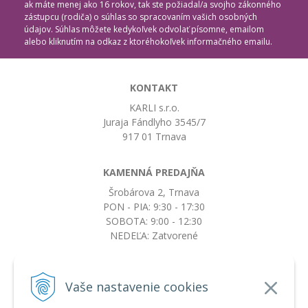
ak máte menej ako 16 rokov, tak ste požiadal/a svojho zákonného
zástupcu (rodiča) o súhlas so spracovaním vašich osobných
údajov. Súhlas môžete kedykoľvek odvolať písomne, emailom
alebo kliknutím na odkaz z ktoréhokoľvek informačného emailu.
KONTAKT
KARLI s.r.o.
Juraja Fándlyho 3545/7
917 01 Trnava
KAMENNÁ PREDAJŇA
Šrobárova 2, Trnava
PON - PIA: 9:30 - 17:30
SOBOTA: 9:00 - 12:30
NEDEĽA: Zatvorené
+421917663532
Vaše nastavenie cookies
objednavky@botkydorobotky.sk