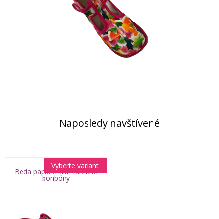
Naposledy navštívené
Vyberte variant
Beda papuče slim farebné
bonbóny