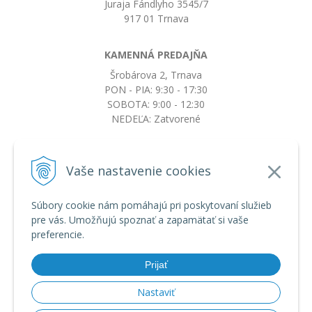
Juraja Fándlyho 3545/7
917 01 Trnava
KAMENNÁ PREDAJŇA
Šrobárova 2, Trnava
PON - PIA: 9:30 - 17:30
SOBOTA: 9:00 - 12:30
NEDEĽA: Zatvorené
+421917663532
Vaše nastavenie cookies
objednavky@botkydorobotky.sk
Súbory cookie nám pomáhajú pri poskytovaní služieb
pre vás. Umožňujú spoznať a zapamätať si vaše
VŠETKO O NÁKUPE
preferencie.
Obchodné podmienky a reklamačný poriadok
Ochrana osobných údajov
Prijať
Možnosti dopravy a platby
Výmena, vrátenie tovaru a reklamácia
Nastaviť