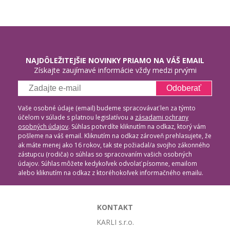
NAJDÔLEŽITEJŠIE NOVINKY PRIAMO NA VÁŠ EMAIL
Získajte zaujímavé informácie vždy medzi prvými
Odoberať
Vaše osobné údaje (email) budeme spracovávať len za týmto
účelom v súlade s platnou legislatívou a
zásadami ochrany
osobných údajov
. Súhlas potvrdíte kliknutím na odkaz, ktorý vám
pošleme na váš email. Kliknutím na odkaz zároveň prehlasujete, že
ak máte menej ako 16 rokov, tak ste požiadal/a svojho zákonného
zástupcu (rodiča) o súhlas so spracovaním vašich osobných
údajov. Súhlas môžete kedykoľvek odvolať písomne, emailom
alebo kliknutím na odkaz z ktoréhokoľvek informačného emailu.
KONTAKT
KARLI s.r.o.