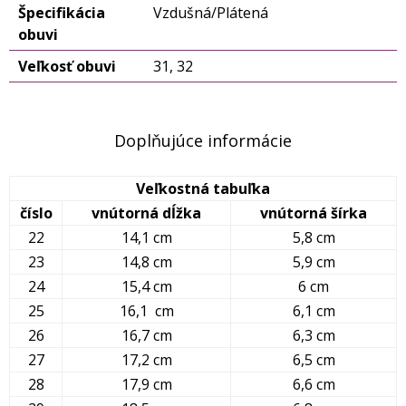
Špecifikácia
Vzdušná/Plátená
obuvi
Veľkosť obuvi
31, 32
Doplňujúce informácie
Veľkostná tabuľka
číslo
vnútorná dĺžka
vnútorná šírka
22
14,1 cm
5,8 cm
23
14,8 cm
5,9 cm
24
15,4 cm
6 cm
25
16,1 cm
6,1 cm
26
16,7 cm
6,3 cm
27
17,2 cm
6,5 cm
28
17,9 cm
6,6 cm