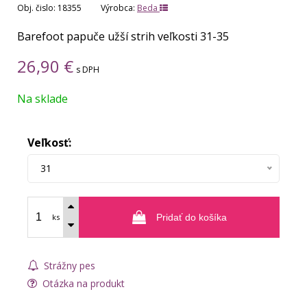
Obj. čislo:
18355
Výrobca:
Beda
Barefoot papuče užší strih veľkosti 31-35
26,90
€
s DPH
Na sklade
Veľkosť:
31
ks
Pridať do košíka
Strážny pes
Otázka na produkt