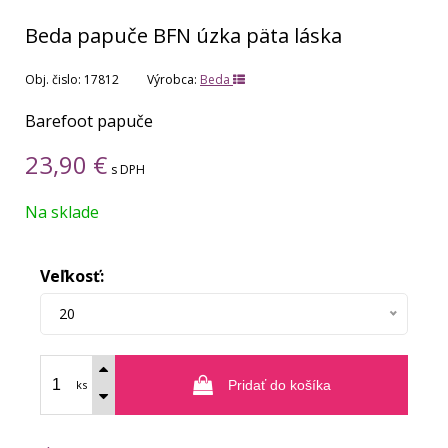
Beda papuče BFN úzka päta láska
Obj. čislo:
17812
Výrobca:
Beda
Barefoot papuče
23,90
€
s DPH
Na sklade
Veľkosť:
20
ks
Pridať do košíka