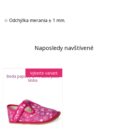
☆ Odchýlka merania ± 1 mm.
Naposledy navštívené
Vyberte variant
Beda papuče BFN úzka päta
láska