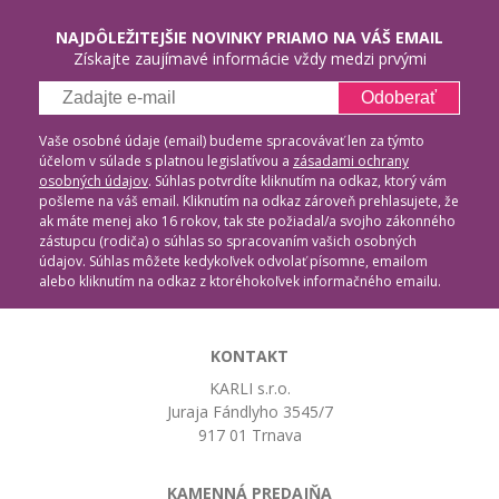
NAJDÔLEŽITEJŠIE NOVINKY PRIAMO NA VÁŠ EMAIL
Získajte zaujímavé informácie vždy medzi prvými
Odoberať
Vaše osobné údaje (email) budeme spracovávať len za týmto
účelom v súlade s platnou legislatívou a
zásadami ochrany
osobných údajov
. Súhlas potvrdíte kliknutím na odkaz, ktorý vám
pošleme na váš email. Kliknutím na odkaz zároveň prehlasujete, že
ak máte menej ako 16 rokov, tak ste požiadal/a svojho zákonného
zástupcu (rodiča) o súhlas so spracovaním vašich osobných
údajov. Súhlas môžete kedykoľvek odvolať písomne, emailom
alebo kliknutím na odkaz z ktoréhokoľvek informačného emailu.
KONTAKT
KARLI s.r.o.
Juraja Fándlyho 3545/7
917 01 Trnava
KAMENNÁ PREDAJŇA