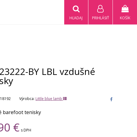
HĽADAJ
PRIHLÁSIŤ
KOŠÍK
23222-BY LBL vzdušné
sky
18192
Výrobca:
Little blue lamb
 barefoot tenisky
90
€
s DPH