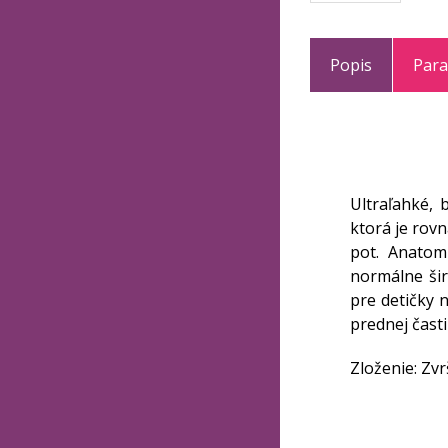
Popis
Par
Ultraľahké, 
ktorá je rov
pot. Anatom
normálne šir
pre detičky 
prednej časti
Zloženie: Zvr