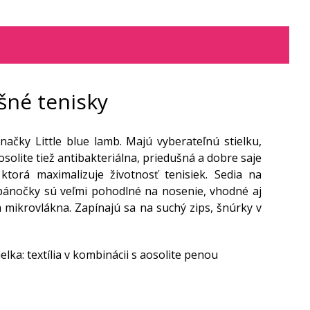
šné tenisky
ačky Little blue lamb. Majú vyberateľnú stielku,
olite tiež antibakteriálna, priedušná a dobre saje
torá maximalizuje životnosť tenisiek. Sedia na
pánočky sú veľmi pohodlné na nosenie, vhodné aj
a mikrovlákna. Zapínajú sa na suchý zips, šnúrky v
ielka: textília v kombinácii s aosolite penou