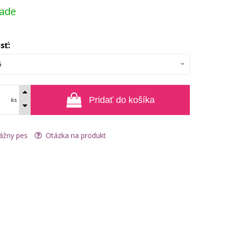
lade
sť:
5
Pridať do košíka
ks
ážny pes
Otázka na produkt