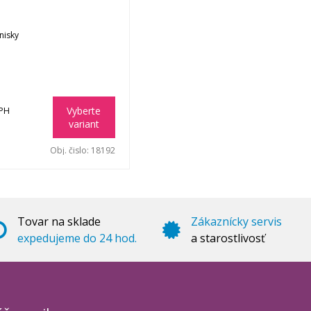
nisky
Vyberte
DPH
variant
Obj. čislo:
18192
Tovar na sklade
Zákaznícky servis
expedujeme do 24 hod.
a starostlivosť