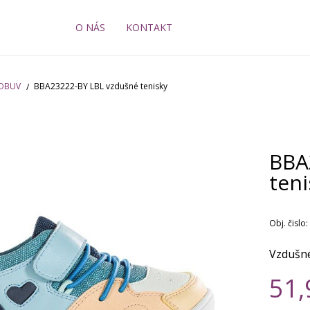
O NÁS
KONTAKT
 OBUV
BBA23222-BY LBL vzdušné tenisky
BBA
teni
Obj. čislo:
Vzdušné
51,