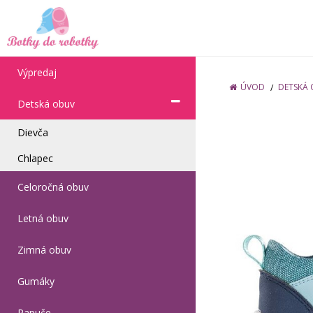
Výpredaj
ÚVOD
DETSKÁ
Detská obuv
Dievča
Chlapec
Celoročná obuv
Letná obuv
Zimná obuv
Gumáky
Papuče