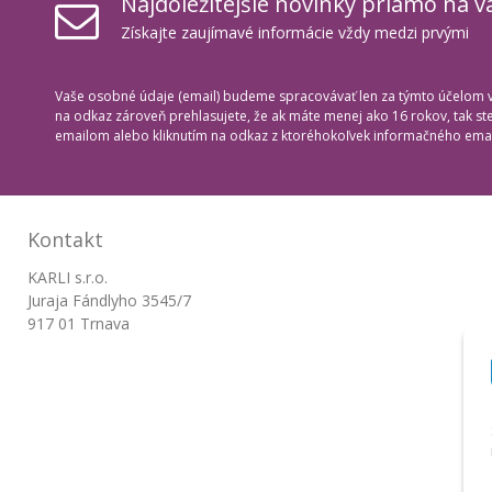
Najdôležitejšie novinky priamo na v
Získajte zaujímavé informácie vždy medzi prvými
Vaše osobné údaje (email) budeme spracovávať len za týmto účelom v 
na odkaz zároveň prehlasujete, že ak máte menej ako 16 rokov, tak s
emailom alebo kliknutím na odkaz z ktoréhokoľvek informačného emai
Kontakt
KARLI s.r.o.
Juraja Fándlyho 3545/7
917 01 Trnava