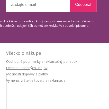
Odoberať
tvrdíte kliknutím na odkaz, ktorý vám pošleme na váš email. Kliknutím
ich osobných údajov. Súhlas môžete kedykoľvek odvolať písomne,
Všetko o nákupe
Obchodné podmienky a reklamačný poriadok
Ochrana osobných údajov
Možnosti dopravy a platby
Výmena, vrátenie tovaru a reklamácia