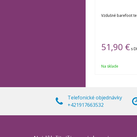
Vzdušné barefoot te
51,90 €
s 
Na sklade
Telefonické objednávky
+421917663532