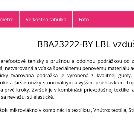
ametre
Veľkostná tabuľka
Foto
BBA23222-BY LBL vzdu
barefootové tenisky s pružnou a odolnou podrážkou od zn
ná, netvarovaná a vďaka špeciálnemu penovému materiálu aos
icky tvarovaná podrážka je vyrobená z kvalitnej gumy, k
oké a širšie nôžky s normálnym a vyšším priehlavkom. To
na prvé kroky. Zvršok je v kombinácii prievzdušnej textílie 
 sa neviažu, sú elastické.
šok: mikrovlákno v kombinácii s textíliou , Vnútro: textília, St