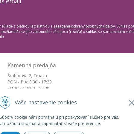
áš email
súlade s platnou legislatívou a
zásadami ochrany osobných údajov
. Súhlas po
te požiadal/a svojho zákonného zástupcu (rodiča) o súhlas so spracovaním vaš
lu.
Kamenná predajňa
Šrobárova 2, Trnava
PON - PIA: 9:30 - 17:30
SOBOTA: 9:00 - 12:30
NEDEĽA: Zatvorené
Vaše nastavenie cookies
+421917663532
Súbory cookie nám pomáhajú pri poskytovaní služieb pre vás.
objednavky@botkydorobotky.sk
Umožňujú spoznať a zapamätať si vaše preferencie.