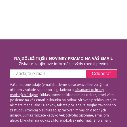
NAJDÔLEŽITEJŠIE NOVINKY PRIAMO NA VÁŠ EMAIL
Získajte zaujímavé informácie vždy medzi prvými
Odoberať
Vaše osobné údaje (email) budeme spracovávať len za týmto
účelom v súlade s platnou legislatívou a
zásadami ochrany
osobných údajov
. Súhlas potvrdíte kliknutím na odkaz, ktorý vám
pošleme na váš email. Kliknutím na odkaz zároveň prehlasujete, že
ak máte menej ako 16 rokov, tak ste požiadal/a svojho zákonného
zástupcu (rodiča) o súhlas so spracovaním vašich osobných
údajov. Súhlas môžete kedykoľvek odvolať písomne, emailom
alebo kliknutím na odkaz z ktoréhokoľvek informačného emailu.