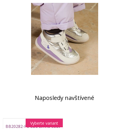
Naposledy navštívené
Vyberte variant
BB20282-PL LBL zimná obuv