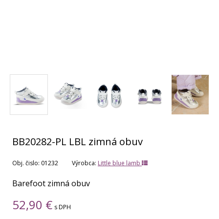
BB20282-PL LBL zimná obuv
Obj. čislo:
01232
Výrobca:
Little blue lamb
Barefoot zimná obuv
52,90
€
s DPH