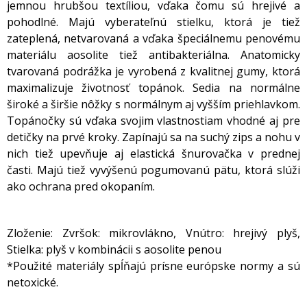
jemnou hrubšou textíliou, vďaka čomu sú hrejivé a
pohodlné. Majú vyberateľnú stielku, ktorá je tiež
zateplená, netvarovaná a vďaka špeciálnemu penovému
materiálu aosolite tiež antibakteriálna. Anatomicky
tvarovaná podrážka je vyrobená z kvalitnej gumy, ktorá
maximalizuje životnosť topánok. Sedia na normálne
široké a širšie nôžky s normálnym aj vyšším priehlavkom.
Topánočky sú vďaka svojim vlastnostiam vhodné aj pre
detičky na prvé kroky. Zapínajú sa na suchý zips a nohu v
nich tiež upevňuje aj elastická šnurovačka v prednej
časti. Majú tiež vyvýšenú pogumovanú pätu, ktorá slúži
ako ochrana pred okopaním.
Zloženie: Zvršok: mikrovlákno, Vnútro: hrejivý plyš,
Stielka: plyš v kombinácii s aosolite penou
*Použité materiály spĺňajú prísne európske normy a sú
netoxické.