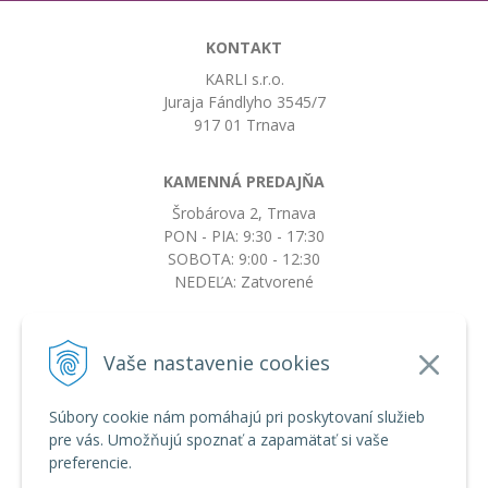
KONTAKT
KARLI s.r.o.
Juraja Fándlyho 3545/7
917 01 Trnava
KAMENNÁ PREDAJŇA
Šrobárova 2, Trnava
PON - PIA: 9:30 - 17:30
SOBOTA: 9:00 - 12:30
NEDEĽA: Zatvorené
+421917663532
Vaše nastavenie cookies
objednavky@botkydorobotky.sk
Súbory cookie nám pomáhajú pri poskytovaní služieb
pre vás. Umožňujú spoznať a zapamätať si vaše
VŠETKO O NÁKUPE
preferencie.
Obchodné podmienky a reklamačný poriadok