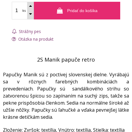
ks
Pridať do košíka
Strážny pes
Otázka na produkt
2S Manik papuče retro
Papučky Manik sú z poctivej slovenskej dielne. Vyrábajú
sa v rôznych farebných kombináciách a
prevedeniach. Papučky sú sandálkového strihu so
zatvorenou špicou so zapínaním na suchý zips, takže sa
pekne prispôsobia členkom. Sedia na normálne široké až
užšie nôžky. Papučky sú ľahučké a vďaka pevnejšej látke
krásne detičkám sedia.
Zloženie: Zvršok: textília, Vnútro: textília, Stielka: textília