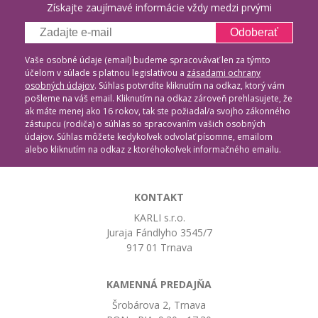
Získajte zaujímavé informácie vždy medzi prvými
Odoberať
Vaše osobné údaje (email) budeme spracovávať len za týmto
účelom v súlade s platnou legislatívou a
zásadami ochrany
osobných údajov
. Súhlas potvrdíte kliknutím na odkaz, ktorý vám
pošleme na váš email. Kliknutím na odkaz zároveň prehlasujete, že
ak máte menej ako 16 rokov, tak ste požiadal/a svojho zákonného
zástupcu (rodiča) o súhlas so spracovaním vašich osobných
údajov. Súhlas môžete kedykoľvek odvolať písomne, emailom
alebo kliknutím na odkaz z ktoréhokoľvek informačného emailu.
KONTAKT
KARLI s.r.o.
Juraja Fándlyho 3545/7
917 01 Trnava
KAMENNÁ PREDAJŇA
Šrobárova 2, Trnava