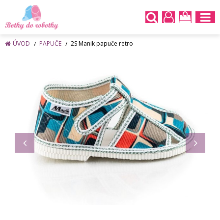
ÚVOD
PAPUČE
2S Manik papuče retro