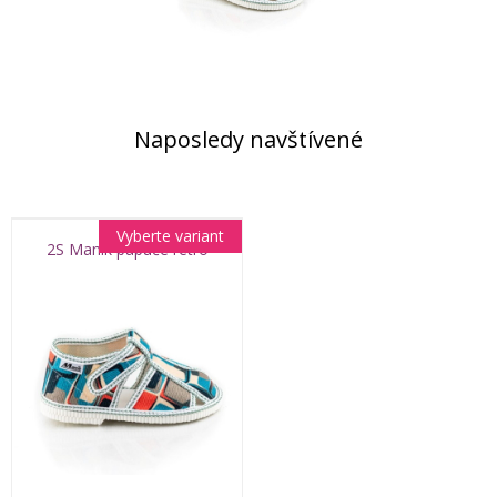
Naposledy navštívené
Vyberte variant
2S Manik papuče retro