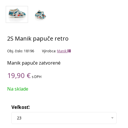
2S Manik papuče retro
Obj. čislo:
18196
Výrobca:
Manik
Manik papuče zatvorené
19,90
€
s DPH
Na sklade
Veľkosť:
23