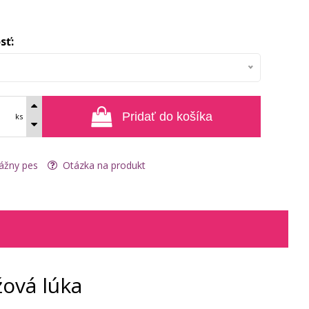
sť:
Pridať do košíka
ks
ážny pes
Otázka na produkt
ová lúka