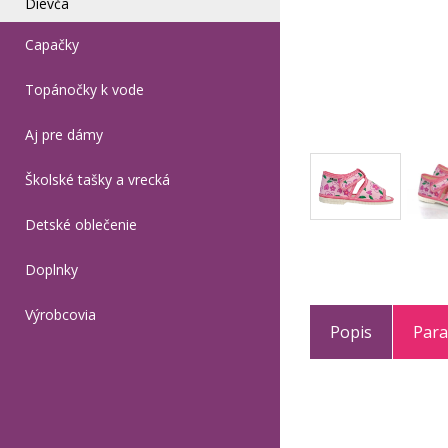
Dievča
Capačky
Topánočky k vode
Aj pre dámy
Školské tašky a vrecká
Detské oblečenie
Doplnky
Výrobcovia
Popis
Par