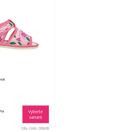
ené
Vyberte
DPH
variant
Obj. čislo:
00638