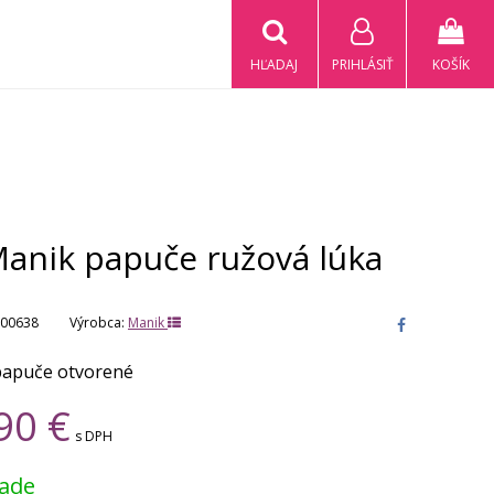
HĽADAJ
PRIHLÁSIŤ
KOŠÍK
Manik papuče ružová lúka
00638
Výrobca:
Manik
papuče otvorené
90
€
s DPH
lade