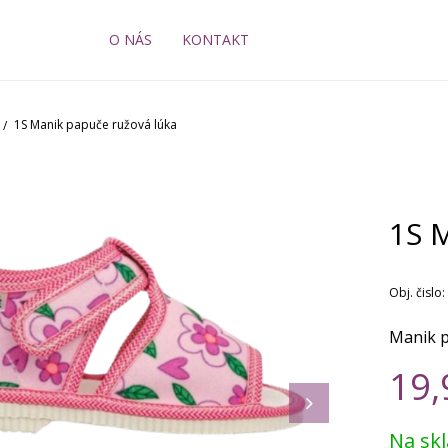
O NÁS
KONTAKT
1S Manik papuče ružová lúka
1S 
Obj. čislo:
Manik 
19,
Na sk