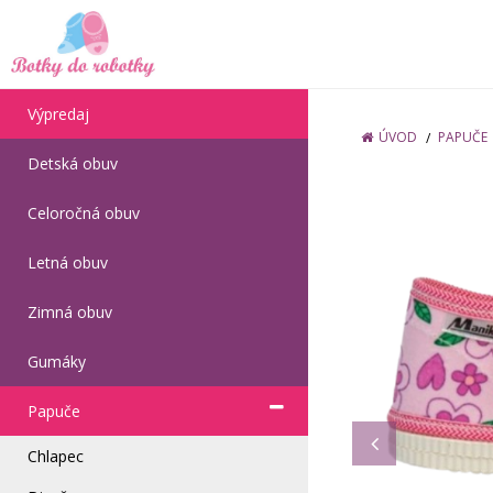
Výpredaj
ÚVOD
PAPUČE
Detská obuv
Celoročná obuv
Letná obuv
Zimná obuv
Gumáky
Papuče
Chlapec