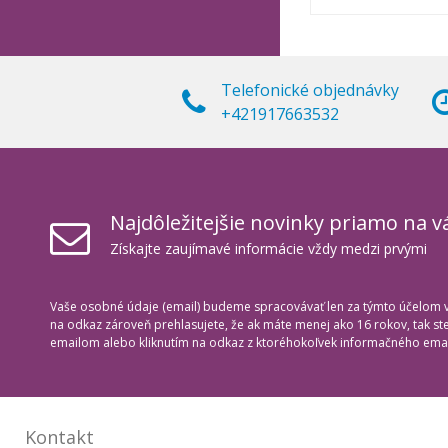
Telefonické objednávky
+421917663532
Najdôležitejšie novinky priamo na v
Získajte zaujímavé informácie vždy medzi prvými
Vaše osobné údaje (email) budeme spracovávať len za týmto účelom v 
na odkaz zároveň prehlasujete, že ak máte menej ako 16 rokov, tak s
emailom alebo kliknutím na odkaz z ktoréhokoľvek informačného emai
Kontakt