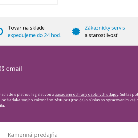
Tovar na sklade
Zákaznícky servis
expedujeme do 24 hod.
a starostlivosť
áš email
súlade s platnou legislatívou a
zásadami ochrany osobných údajov
. Súhlas po
te požiadal/a svojho zákonného zástupcu (rodiča) o súhlas so spracovaním vaš
lu.
Kamenná predajňa