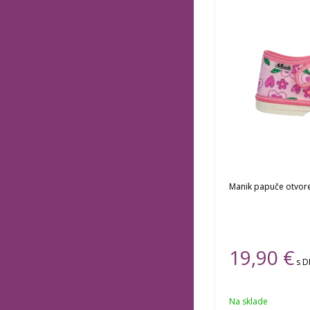
Manik papuče otvor
19,90 €
s 
Na sklade