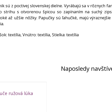
k sú z poctivej slovenskej dielne. Vyrábajú sa v rôznych 
o strihu s otvorenou špicou so zapínaním na suchý zips
oké až užšie nôžky. Papučky sú ľahučké, majú výraznejšie
ia.
ok: textília, Vnútro: textília, Stielka: textília
Naposledy navštív
uče ružová lúka