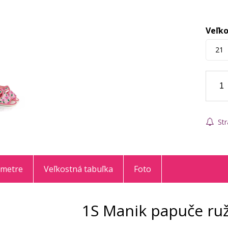
Veľko
21
Str
ametre
Veľkostná tabuľka
Foto
1S Manik papuče ruž