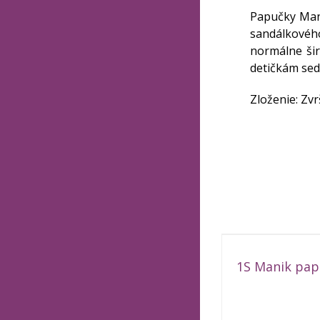
Papučky Mani
sandálkovéh
normálne šir
detičkám sed
Zloženie: Zvrš
1S Manik pap