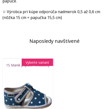
papuče.
☆ Výrobca pri kúpe odporúča nadmerok 0,5 až 0,6 cm
(nôžka 15 cm = papučka 15,5 cm)
Naposledy navštívené
Vyberte variant
1S Manik papuče hviezdičky