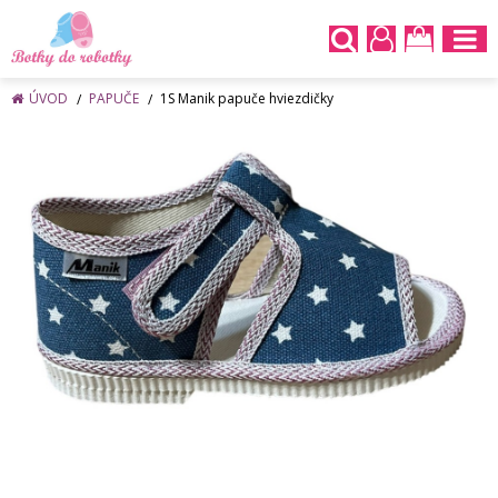
ÚVOD
PAPUČE
1S Manik papuče hviezdičky