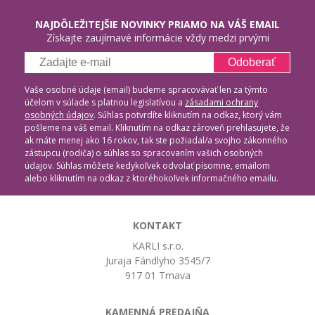
NAJDÔLEŽITEJŠIE NOVINKY PRIAMO NA VÁŠ EMAIL
Získajte zaujímavé informácie vždy medzi prvými
Odoberať
Vaše osobné údaje (email) budeme spracovávať len za týmto
účelom v súlade s platnou legislatívou a
zásadami ochrany
osobných údajov
. Súhlas potvrdíte kliknutím na odkaz, ktorý vám
pošleme na váš email. Kliknutím na odkaz zároveň prehlasujete, že
ak máte menej ako 16 rokov, tak ste požiadal/a svojho zákonného
zástupcu (rodiča) o súhlas so spracovaním vašich osobných
údajov. Súhlas môžete kedykoľvek odvolať písomne, emailom
alebo kliknutím na odkaz z ktoréhokoľvek informačného emailu.
KONTAKT
KARLI s.r.o.
Juraja Fándlyho 3545/7
917 01 Trnava
KAMENNÁ PREDAJŇA