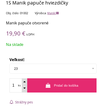
1S Manik papuče hviezdičky
Obj. čislo:
01002
Výrobca:
Manik
Manik papuče otvorené
19,90
€
s DPH
Na sklade
Veľkosť:
23
ks
Pridať do košíka
Strážny pes