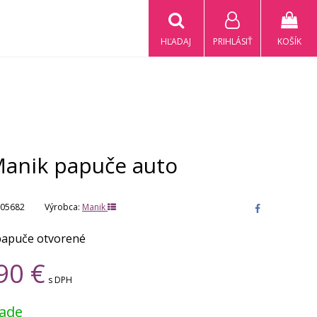
HĽADAJ
PRIHLÁSIŤ
KOŠÍK
Manik papuče auto
05682
Výrobca:
Manik
papuče otvorené
90
€
s DPH
lade