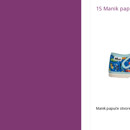
1S Manik pap
Manik papuče otvor