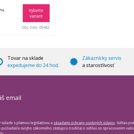
Vyberte
DPH
variant
Obj. čislo:
05682
Tovar na sklade
Zákaznícky servis
expedujeme do 24 hod.
a starostlivosť
áš email
súlade s platnou legislatívou a
zásadami ochrany osobných údajov
. Súhlas po
te požiadal/a svojho zákonného zástupcu (rodiča) o súhlas so spracovaním vaš
lu.