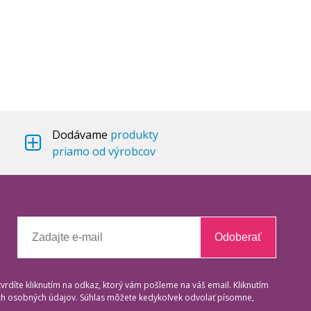
Dodávame
produkty
priamo od výrobcov
Odoberať
tvrdíte kliknutím na odkaz, ktorý vám pošleme na váš email. Kliknutím
ich osobných údajov. Súhlas môžete kedykoľvek odvolať písomne,