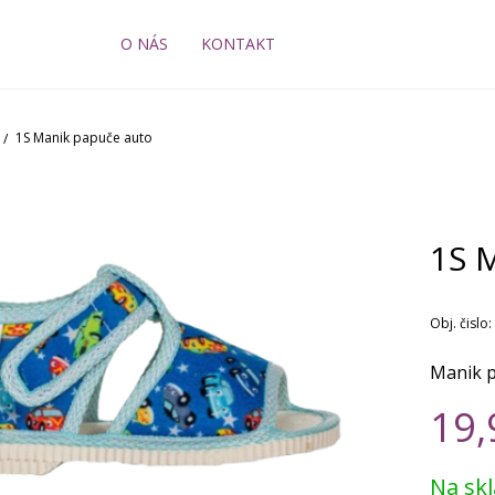
O NÁS
KONTAKT
1S Manik papuče auto
1S 
Obj. čislo:
Manik 
19,
Na sk