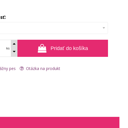
sť:
Pridať do košíka
ks
ážny pes
Otázka na produkt