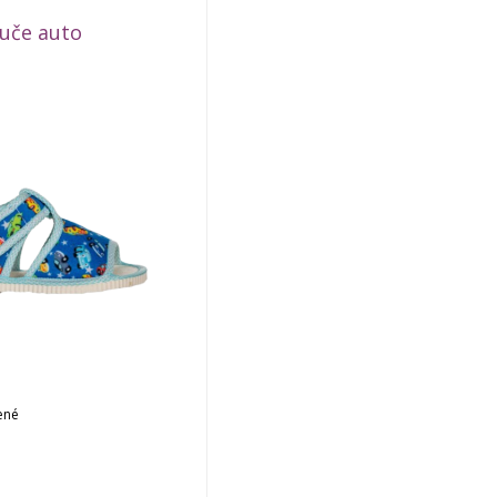
uče auto
ené