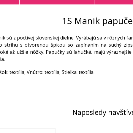
1S Manik papuče
k sú z poctivej slovenskej dielne. Vyrábajú sa v rôznych 
o strihu s otvorenou špicou so zapínaním na suchý zips
oké až užšie nôžky. Papučky sú ľahučké, majú výraznejšie
ia.
ok: textília, Vnútro: textília, Stielka: textília
Naposledy navštív