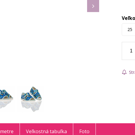
Veľko
25
Str
ametre
Veľkostná tabuľka
Foto