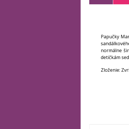
Papučky Mani
sandálkovéh
normálne šir
detičkám sed
Zloženie: Zvrš