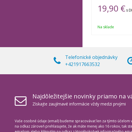
19,90 €
s 
Na sklade
Telefonické objednávky
+421917663532
Najdôležitejšie novinky priamo na v
Získajte zaujímavé informácie vždy medzi prvými
Vaše osobné údaje (email) budeme spracovávať len za týmto účelom v 
na odkaz zároveň prehlasujete, že ak máte menej ako 16 rokov, tak s
emailom alebo kliknutím na odkaz z ktoréhokoľvek informačného emai