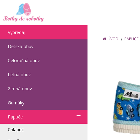
Výpredaj
ÚVOD
PAPUČE
Detská obuv
Celoročná obuv
Letná obuv
Zimná obuv
Gumáky
Papuče
Chlapec