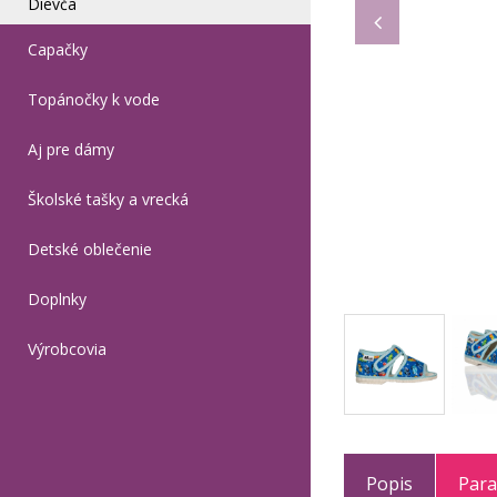
Dievča
Capačky
Topánočky k vode
Aj pre dámy
Školské tašky a vrecká
Detské oblečenie
Doplnky
Výrobcovia
Popis
Par