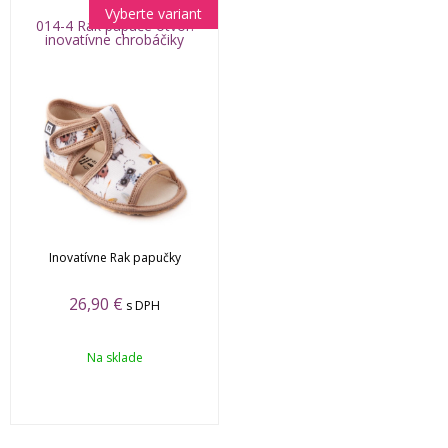
Vyberte variant
014-4 Rak papuče otvor.
inovatívne chrobáčiky
Inovatívne Rak papučky
26,90 €
s DPH
Na sklade