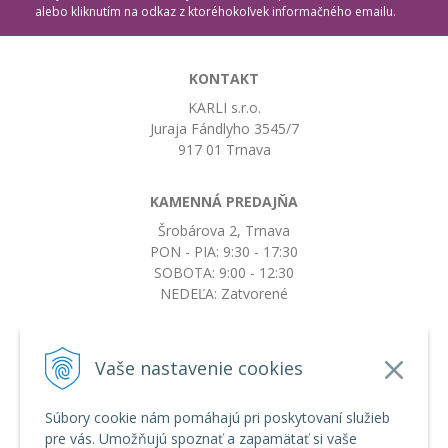
alebo kliknutím na odkaz z ktoréhokoľvek informačného emailu.
KONTAKT
KARLI s.r.o.
Juraja Fándlyho 3545/7
917 01 Trnava
KAMENNÁ PREDAJŇA
Šrobárova 2, Trnava
PON - PIA: 9:30 - 17:30
SOBOTA: 9:00 - 12:30
NEDEĽA: Zatvorené
+421917663532
Vaše nastavenie cookies
objednavky@botkydorobotky.sk
Súbory cookie nám pomáhajú pri poskytovaní služieb
pre vás. Umožňujú spoznať a zapamätať si vaše