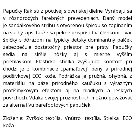
Papučky Rak sú z poctivej slovenskej dielne. Vyrábajú sa
v rôznorodých farebných prevedeniach. Daný model
je sandálkového strihu s otvorenou špicou so zapínaním
na suchý zips, takže sa pekne prispôsobia členkom. Tvar
špičky s dôrazom na typicky detský dominantný palček
zabezpečuje dostatočný priestor pre prsty. Papučky
sedia na širšie nôžky aj s mierne vyšším
priehlavkom. Elastická stielka zvyšujúca komfort pri
chôdzi je z kombinácie „pamäťovej“ peny a prírodnej
podšívkovej ECO kože. Podrážka je pružná, ohybná, z
materiálu na báze prírodného kaučuku s výrazným
protišmykovým efektom aj na hladkých a lesklých
povrchoch. Vďaka svojej pružnosti ich možno považovať
za alternatívu barefootových papučiek.
Zloženie: Zvršok: textília, Vnútro: textília, Stielka: ECO
koža