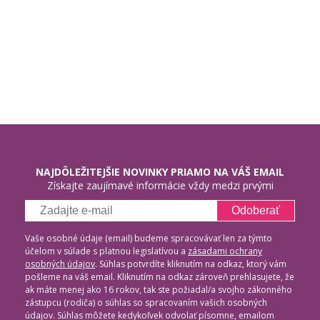
NAJDÔLEŽITEJŠIE NOVINKY PRIAMO NA VÁŠ EMAIL
Získajte zaujímavé informácie vždy medzi prvými
Odoberať
Vaše osobné údaje (email) budeme spracovávať len za týmto
účelom v súlade s platnou legislatívou a
zásadami ochrany
osobných údajov
. Súhlas potvrdíte kliknutím na odkaz, ktorý vám
pošleme na váš email. Kliknutím na odkaz zároveň prehlasujete, že
ak máte menej ako 16 rokov, tak ste požiadal/a svojho zákonného
zástupcu (rodiča) o súhlas so spracovaním vašich osobných
údajov. Súhlas môžete kedykoľvek odvolať písomne, emailom