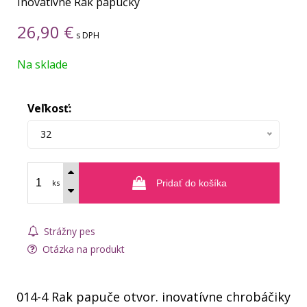
Inovatívne Rak papučky
26,90
€
s DPH
Na sklade
Veľkosť:
32
ks
Pridať do košíka
Strážny pes
Otázka na produkt
014-4 Rak papuče otvor. inovatívne chrobáčiky