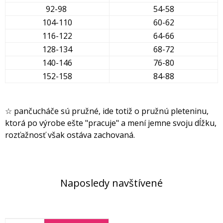
92-98
54-58
104-110
60-62
116-122
64-66
128-134
68-72
140-146
76-80
152-158
84-88
☆ pančucháče sú pružné, ide totiž o pružnú pleteninu,
ktorá po výrobe ešte "pracuje" a mení jemne svoju dĺžku,
rozťažnosť však ostáva zachovaná.
Naposledy navštívené