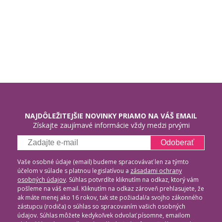
NAJDÔLEŽITEJŠIE NOVINKY PRIAMO NA VÁŠ EMAIL
Získajte zaujímavé informácie vždy medzi prvými
Odoberať
Vaše osobné údaje (email) budeme spracovávať len za týmto
účelom v súlade s platnou legislatívou a
zásadami ochrany
osobných údajov
. Súhlas potvrdíte kliknutím na odkaz, ktorý vám
pošleme na váš email. Kliknutím na odkaz zároveň prehlasujete, že
ak máte menej ako 16 rokov, tak ste požiadal/a svojho zákonného
zástupcu (rodiča) o súhlas so spracovaním vašich osobných
údajov. Súhlas môžete kedykoľvek odvolať písomne, emailom