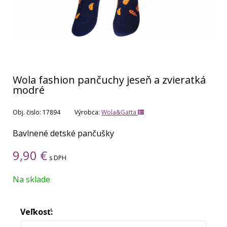
Wola fashion pančuchy jeseň a zvieratká
modré
Obj. čislo:
17894
Výrobca:
Wola&Gatta
Bavlnené detské pančušky
9,90
€
s DPH
Na sklade
Veľkosť: