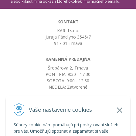
alebo kliknutím na odkaz z ktoréhokoľvek informačného emailu.
KONTAKT
KARLI s.r.o.
Juraja Fándlyho 3545/7
917 01 Trnava
KAMENNÁ PREDAJŇA
Šrobárova 2, Trnava
PON - PIA: 9:30 - 17:30
SOBOTA: 9:00 - 12:30
NEDEĽA: Zatvorené
+421917663532
Vaše nastavenie cookies
objednavky@botkydorobotky.sk
Súbory cookie nám pomáhajú pri poskytovaní služieb
pre vás. Umožňujú spoznať a zapamätať si vaše
VŠETKO O NÁKUPE