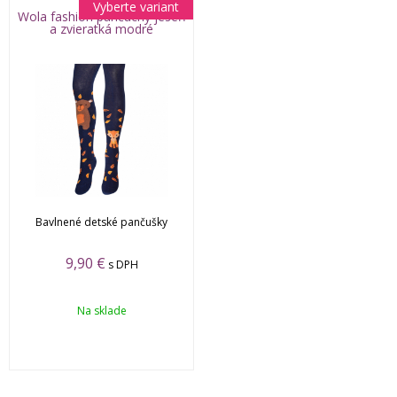
Vyberte variant
Wola fashion pančuchy jeseň
a zvieratká modré
Bavlnené detské pančušky
9,90 €
s DPH
Na sklade