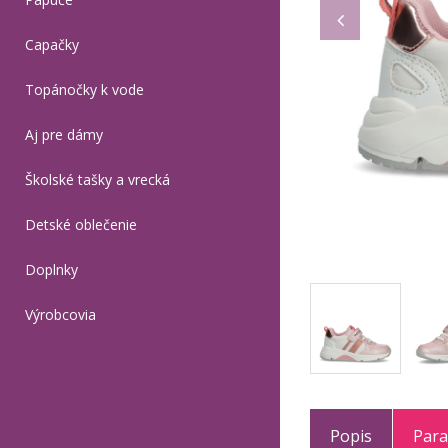
Capačky
Topánočky k vode
Aj pre dámy
Školské tašky a vrecká
Detské oblečenie
Doplnky
Výrobcovia
Popis
Par