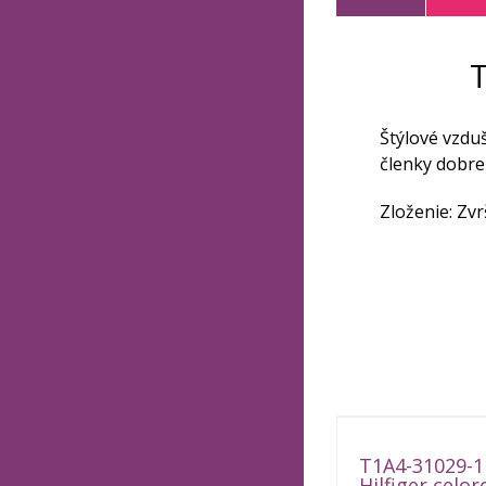
T
Štýlové vzdu
členky dobre 
Zloženie: Zvr
T1A4-31029-
Hilfiger celo