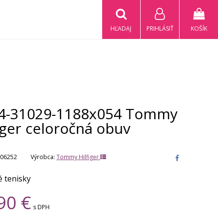
HĽADAJ
PRIHLÁSIŤ
KOŠÍK
4-31029-1188x054 Tommy
iger celoročná obuv
06252
Výrobca:
Tommy Hilfiger
 tenisky
90
€
s DPH