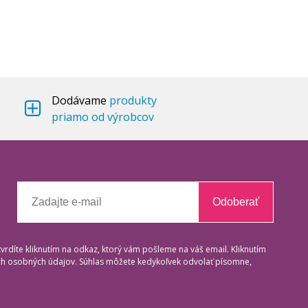
Dodávame
produkty
priamo od výrobcov
Odoberať
tvrdíte kliknutím na odkaz, ktorý vám pošleme na váš email. Kliknutím
ich osobných údajov. Súhlas môžete kedykoľvek odvolať písomne,