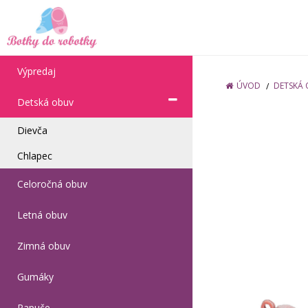
Výpredaj
ÚVOD
DETSKÁ
Detská obuv
Dievča
Chlapec
Celoročná obuv
Letná obuv
Zimná obuv
Gumáky
Papuče