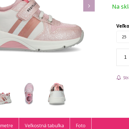
Na sk
Veľko
25
Str
ametre
Veľkostná tabuľka
Foto