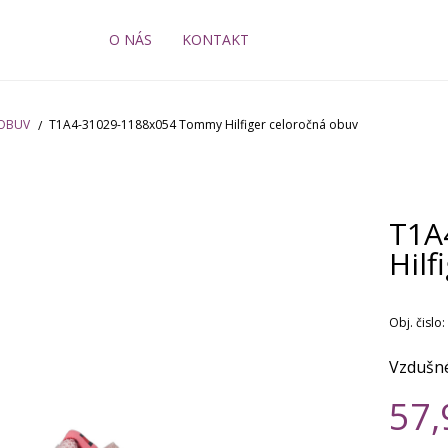
O NÁS
KONTAKT
 OBUV
T1A4-31029-1188x054 Tommy Hilfiger celoročná obuv
T1A
Hilf
Obj. čislo:
Vzdušné
57,