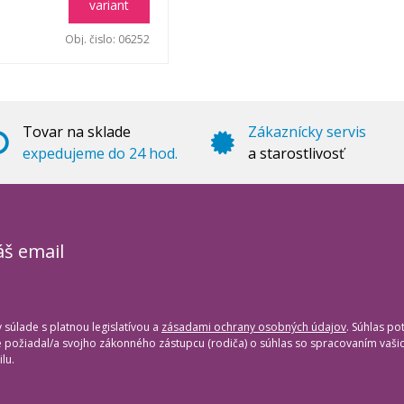
variant
Obj. čislo:
06252
Tovar na sklade
Zákaznícky servis
expedujeme do 24 hod.
a starostlivosť
áš email
súlade s platnou legislatívou a
zásadami ochrany osobných údajov
. Súhlas po
te požiadal/a svojho zákonného zástupcu (rodiča) o súhlas so spracovaním vaš
lu.