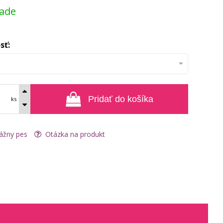
lade
sť:
Pridať do košíka
ks
ážny pes
Otázka na produkt