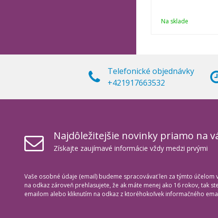
Na sklade
Telefonické objednávky
+421917663532
Najdôležitejšie novinky priamo na v
Získajte zaujímavé informácie vždy medzi prvými
Vaše osobné údaje (email) budeme spracovávať len za týmto účelom v 
na odkaz zároveň prehlasujete, že ak máte menej ako 16 rokov, tak s
emailom alebo kliknutím na odkaz z ktoréhokoľvek informačného emai