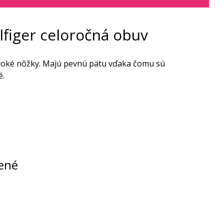
figer celoročná obuv
iroké nôžky. Majú pevnú pätu vďaka čomu sú
é.
ené