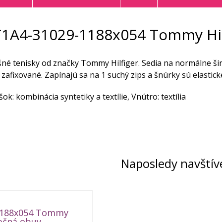
1A4-31029-1188x054 Tommy Hil
šné tenisky od značky Tommy Hilfiger. Sedia na normálne š
zafixované. Zapínajú sa na 1 suchý zips a šnúrky sú elastick
šok: kombinácia syntetiky a textílie, Vnútro: textília
Naposledy navštív
1188x054 Tommy
ročná obuv