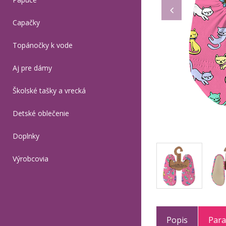
Capačky
Topánočky k vode
Aj pre dámy
Školské tašky a vrecká
Detské oblečenie
Doplnky
Výrobcovia
Popis
Par