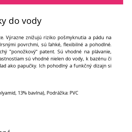
ky do vody
e. Výrazne znižujú riziko pošmyknutia a pádu na
snými povrchmi, sú ľahké, flexibilné a pohodlné.
uchý "ponožkový" patent. Sú vhodné na plávanie,
astnostiam sú vhodné nielen do vody, k bazénu či
lad ako papučky. Ich pohodlný a funkčný dizajn si
 polyamid, 13% bavlna), Podrážka: PVC