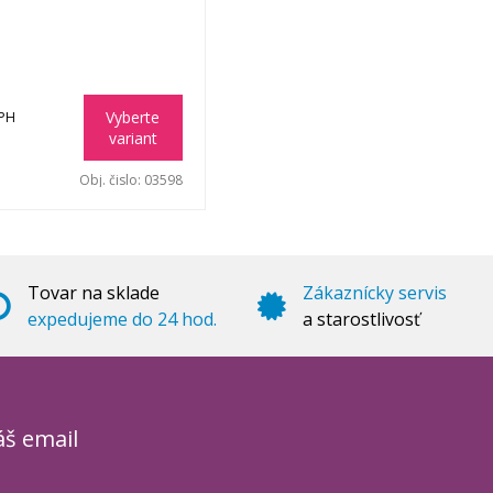
Vyberte
DPH
variant
Obj. čislo:
03598
Tovar na sklade
Zákaznícky servis
expedujeme do 24 hod.
a starostlivosť
áš email