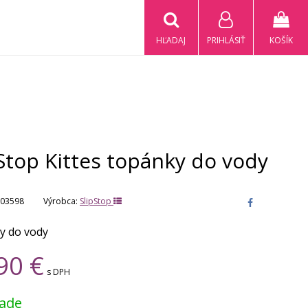
HĽADAJ
PRIHLÁSIŤ
KOŠÍK
Stop Kittes topánky do vody
03598
Výrobca:
SlipStop
y do vody
90
€
s DPH
lade