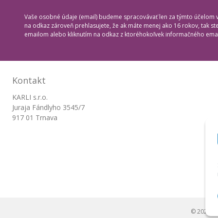
Vaše osobné údaje (email) budeme spracovávať len za týmto účelom v 
na odkaz zároveň prehlasujete, že ak máte menej ako 16 rokov, tak s
emailom alebo kliknutím na odkaz z ktoréhokoľvek informačného emai
Kontakt
KARLI s.r.o.
Juraja Fándlyho 3545/7
917 01 Trnava
© 2026 B