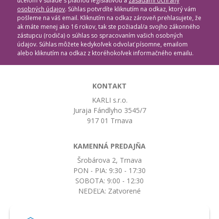
účelom v súlade s platnou legislatívou a
zásadami ochrany
osobných údajov
. Súhlas potvrdíte kliknutím na odkaz, ktorý vám
pošleme na váš email. Kliknutím na odkaz zároveň prehlasujete, že
ak máte menej ako 16 rokov, tak ste požiadal/a svojho zákonného
zástupcu (rodiča) o súhlas so spracovaním vašich osobných
údajov. Súhlas môžete kedykoľvek odvolať písomne, emailom
alebo kliknutím na odkaz z ktoréhokoľvek informačného emailu.
KONTAKT
KARLI s.r.o.
Juraja Fándlyho 3545/7
917 01 Trnava
KAMENNÁ PREDAJŇA
Šrobárova 2, Trnava
PON - PIA: 9:30 - 17:30
SOBOTA: 9:00 - 12:30
NEDEĽA: Zatvorené