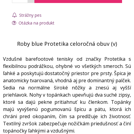
Strážny pes
Otázka na produkt
Roby blue Protetika celoročná obuv (v)
Vzdušné barefootové tenisky od značky Protetika s
flexibilnou podrážkou, ohybné vo všetkých smeroch. Sú
ľahké a poskytujú dostatočný priestor pre prsty. Špica je
anatomicky tvarovaná, vhodná aj pre dominantný palček.
Sedia na normálne široké nôžky a znesú aj vyšší
priehlavok. Nohy v topánkach upevňujú dva suché zipsy,
ktoré sa dajú pekne pritiahnuť ku členkom. Topánky
majú vyvýšenú pogumovanú špicu a pätu, ktorá ich
chráni pred okopaním, čím sa predlžuje ich životnosť.
Textilný zvršok zabezpečuje nožičkám priedušnosť a činí
topánočky ľahkými a vzdušnými.