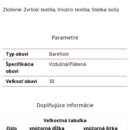
Zloženie: Zvršok: textília, Vnútro: textília, Stielka: koža
Parametre
Typ obuvi
Barefoot
Špecifikácia
Vzdušná/Plátená
obuvi
Veľkosť obuvi
30
Doplňujúce informácie
Veľkostná tabuľka
číslo
vnútorná dĺžka
vnútorná šírka