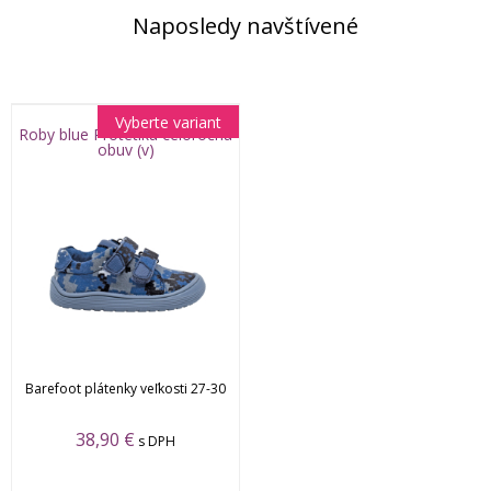
Naposledy navštívené
Vyberte variant
Roby blue Protetika celoročná
obuv (v)
Barefoot plátenky veľkosti 27-30
38,90 €
s DPH