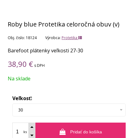
Roby blue Protetika celoročná obuv (v)
Obj. čislo:
18124
Výrobca:
Protetika
Barefoot plátenky veľkosti 27-30
38,90
€
s DPH
Na sklade
Veľkosť:
30
ks
Pridať do košíka