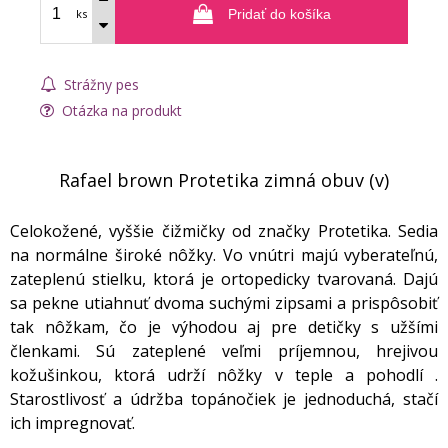
ks
Pridať do košíka
Strážny pes
Otázka na produkt
Rafael brown Protetika zimná obuv (v)
Celokožené, vyššie čižmičky od značky Protetika. Sedia
na normálne široké nôžky. Vo vnútri majú vyberateľnú,
zateplenú stielku, ktorá je ortopedicky tvarovaná. Dajú
sa pekne utiahnuť dvoma suchými zipsami a prispôsobiť
tak nôžkam, čo je výhodou aj pre detičky s užšími
členkami. Sú zateplené veľmi príjemnou, hrejivou
kožušinkou, ktorá udrží nôžky v teple a pohodlí .
Starostlivosť a údržba topánočiek je jednoduchá, stačí
ich impregnovať.