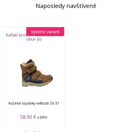
Naposledy navštívené
Vyberte variant
Rafael brown Protetika zimná
obuv (v)
Kožené topánky veľkosti 33-37
58,90 €
s DPH