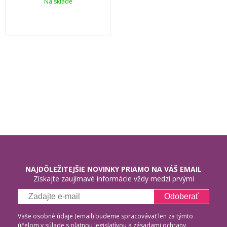
Na sklade
NAJDÔLEŽITEJŠIE NOVINKY PRIAMO NA VÁŠ EMAIL
Získajte zaujímavé informácie vždy medzi prvými
Odoberať
Vaše osobné údaje (email) budeme spracovávať len za týmto
účelom v súlade s platnou legislatívou a
zásadami ochrany