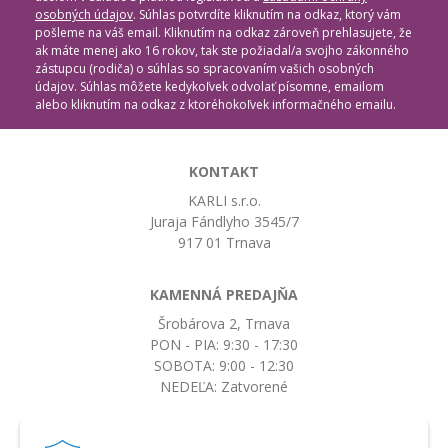
osobných údajov
. Súhlas potvrdíte kliknutím na odkaz, ktorý vám
pošleme na váš email. Kliknutím na odkaz zároveň prehlasujete, že
ak máte menej ako 16 rokov, tak ste požiadal/a svojho zákonného
zástupcu (rodiča) o súhlas so spracovaním vašich osobných
údajov. Súhlas môžete kedykoľvek odvolať písomne, emailom
alebo kliknutím na odkaz z ktoréhokoľvek informačného emailu.
KONTAKT
KARLI s.r.o.
Juraja Fándlyho 3545/7
917 01 Trnava
KAMENNÁ PREDAJŇA
Šrobárova 2, Trnava
PON - PIA: 9:30 - 17:30
SOBOTA: 9:00 - 12:30
NEDEĽA: Zatvorené