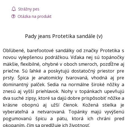
Strážny pes
Otázka na produkt
Pady jeans Protetika sandále (v)
Obľúbené, barefootové sandálky od značky Protetika s
novou vylepšenou podrážkou. Vďaka nej sú topánočky
mäkšie, flexibilné, ohybné v oboch smeroch, pozdĺžne aj
priečne. Sú ľahké a poskytujú dostatočný priestor pre
prsty. Špica je anatomicky tvarovaná, vhodná aj pre
dominantný palček. Sedia na normálne široké nôžky a
znesú aj vyšší priehlavok. Nohy v topánkach upevňujú
dva suché zipsy, ktoré sa dajú dobre prispôsobiť nôžke a
krásne obopnú aj užší členok. Kožená stielka je
vyberateľná a netvarovaná. Topánky majú vyvýšenú
pogumovanú špicu a pätu, ktorá ich chráni pred
okopaním, čím sa predlžuje ich životnosť.