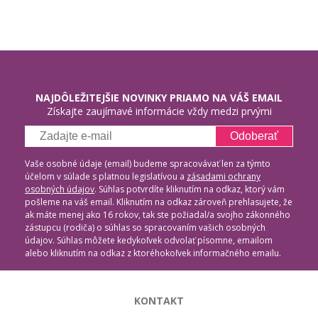
NAJDÔLEŽITEJŠIE NOVINKY PRIAMO NA VÁŠ EMAIL
Získajte zaujímavé informácie vždy medzi prvými
Odoberať
Vaše osobné údaje (email) budeme spracovávať len za týmto
účelom v súlade s platnou legislatívou a
zásadami ochrany
osobných údajov
. Súhlas potvrdíte kliknutím na odkaz, ktorý vám
pošleme na váš email. Kliknutím na odkaz zároveň prehlasujete, že
ak máte menej ako 16 rokov, tak ste požiadal/a svojho zákonného
zástupcu (rodiča) o súhlas so spracovaním vašich osobných
údajov. Súhlas môžete kedykoľvek odvolať písomne, emailom
alebo kliknutím na odkaz z ktoréhokoľvek informačného emailu.
KONTAKT