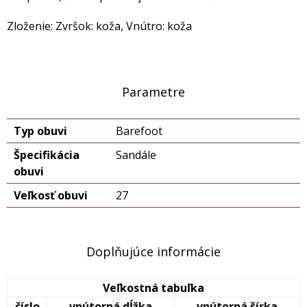
Zloženie: Zvršok: koža, Vnútro: koža
Parametre
Typ obuvi
Barefoot
Špecifikácia
Sandále
obuvi
Veľkosť obuvi
27
Doplňujúce informácie
Veľkostná tabuľka
číslo
vnútorná dĺžka
vnútorná šírka