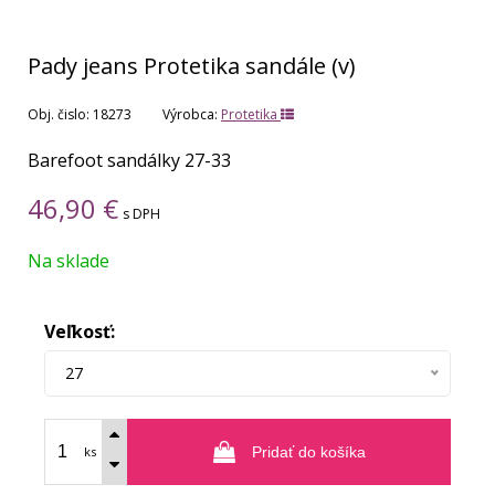
Pady jeans Protetika sandále (v)
Obj. čislo:
18273
Výrobca:
Protetika
Barefoot sandálky 27-33
46,90
€
s DPH
Na sklade
Veľkosť:
27
ks
Pridať do košíka