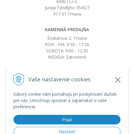
KARLI s.r.o.
Juraja Fándlyho 3545/7
917 01 Trnava
KAMENNÁ PREDAJŇA
Šrobárova 2, Trnava
PON - PIA: 9:30 - 17:30
SOBOTA: 9:00 - 12:30
NEDEĽA: Zatvorené
+421917663532
Vaše nastavenie cookies
objednavky@botkydorobotky.sk
Súbory cookie nám pomáhajú pri poskytovaní služieb
pre vás. Umožňujú spoznať a zapamätať si vaše
VŠETKO O NÁKUPE
preferencie.
Obchodné podmienky a reklamačný poriadok
Ochrana osobných údajov
Prijať
Možnosti dopravy a platby
Výmena, vrátenie tovaru a reklamácia
Nastaviť