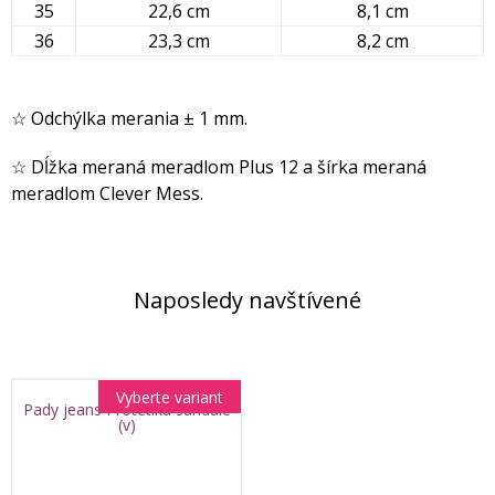
35
22,6 cm
8,1 cm
36
23,3 cm
8,2 cm
☆ Odchýlka merania ± 1 mm.
☆ Dĺžka meraná meradlom Plus 12 a šírka meraná
meradlom Clever Mess.
Naposledy navštívené
Vyberte variant
Pady jeans Protetika sandále
(v)