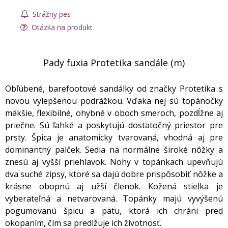
Strážny pes
Otázka na produkt
Pady fuxia Protetika sandále (m)
Obľúbené, barefootové sandálky od značky Protetika s
novou vylepšenou podrážkou. Vďaka nej sú topánočky
mäkšie, flexibilné, ohybné v oboch smeroch, pozdĺžne aj
priečne. Sú ľahké a poskytujú dostatočný priestor pre
prsty. Špica je anatomicky tvarovaná, vhodná aj pre
dominantný palček. Sedia na normálne široké nôžky a
znesú aj vyšší priehlavok. Nohy v topánkach upevňujú
dva suché zipsy, ktoré sa dajú dobre prispôsobiť nôžke a
krásne obopnú aj užší členok. Kožená stielka je
vyberateľná a netvarovaná. Topánky majú vyvýšenú
pogumovanú špicu a pätu, ktorá ich chráni pred
okopaním, čím sa predlžuje ich životnosť.