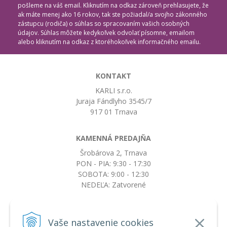
pošleme na váš email. Kliknutím na odkaz zároveň prehlasujete, že
ak máte menej ako 16 rokov, tak ste požiadal/a svojho zákonného
zástupcu (rodiča) o súhlas so spracovaním vašich osobných
údajov. Súhlas môžete kedykoľvek odvolať písomne, emailom
alebo kliknutím na odkaz z ktoréhokoľvek informačného emailu.
KONTAKT
KARLI s.r.o.
Juraja Fándlyho 3545/7
917 01 Trnava
KAMENNÁ PREDAJŇA
Šrobárova 2, Trnava
PON - PIA: 9:30 - 17:30
SOBOTA: 9:00 - 12:30
NEDEĽA: Zatvorené
+421917663532
Vaše nastavenie cookies
objednavky@botkydorobotky.sk