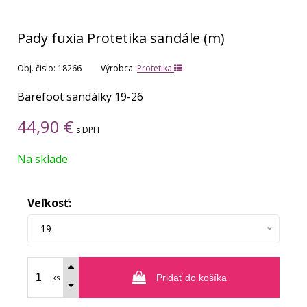
Pady fuxia Protetika sandále (m)
Obj. čislo:
18266
Výrobca:
Protetika
Barefoot sandálky 19-26
44,90
€
s DPH
Na sklade
Veľkosť:
19
ks
Pridať do košíka