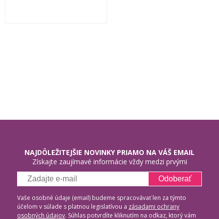
NAJDÔLEŽITEJŠIE NOVINKY PRIAMO NA VÁŠ EMAIL
Získajte zaujímavé informácie vždy medzi prvými
Odoberať
Vaše osobné údaje (email) budeme spracovávať len za týmto
účelom v súlade s platnou legislatívou a
zásadami ochrany
osobných údajov
. Súhlas potvrdíte kliknutím na odkaz, ktorý vám