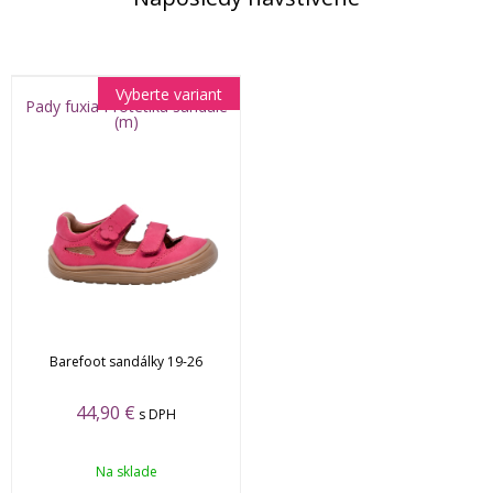
Vyberte variant
Pady fuxia Protetika sandále
(m)
Barefoot sandálky 19-26
44,90 €
s DPH
Na sklade