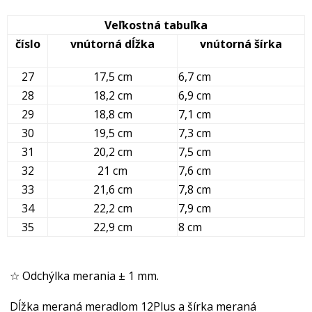
Veľkostná tabuľka
číslo
vnútorná dĺžka
vnútorná šírka
27
17,5 cm
6,7 cm
28
18,2 cm
6,9 cm
29
18,8 cm
7,1 cm
30
19,5 cm
7,3 cm
31
20,2 cm
7,5 cm
32
21 cm
7,6 cm
33
21,6 cm
7,8 cm
34
22,2 cm
7,9 cm
35
22,9 cm
8 cm
☆ Odchýlka merania ± 1 mm.
Dĺžka meraná meradlom 12Plus a šírka meraná