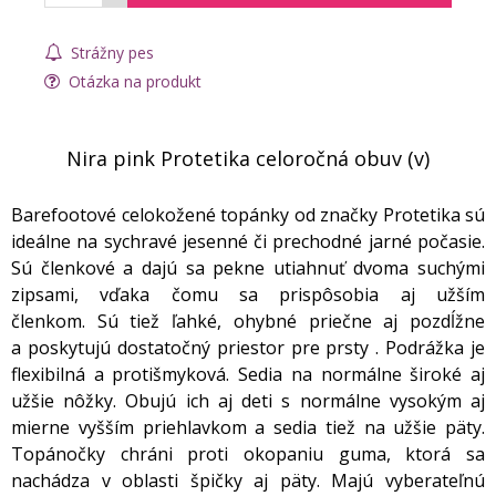
Strážny pes
Otázka na produkt
Nira pink Protetika celoročná obuv (v)
Barefootové celokožené topánky od značky Protetika sú
ideálne na sychravé jesenné či prechodné jarné počasie.
Sú členkové a dajú sa pekne utiahnuť dvoma suchými
zipsami, vďaka čomu sa prispôsobia aj užším
členkom. Sú tiež ľahké, ohybné priečne aj pozdĺžne
a poskytujú dostatočný priestor pre prsty . Podrážka je
flexibilná a protišmyková. Sedia na normálne široké aj
užšie nôžky. Obujú ich aj deti s normálne vysokým aj
mierne vyšším priehlavkom a sedia tiež na užšie päty.
Topánočky chráni proti okopaniu guma, ktorá sa
nachádza v oblasti špičky aj päty. Majú vyberateľnú