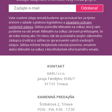
Odoberať
Vaše osobné údaje (email) budeme spracovávať len za týmto
účelom v súlade s platnou legislatívou a
zásadami ochrany
osobných údajov
. Súhlas potvrdíte kliknutím na odkaz, ktorý vám
pošleme na váš email. Kliknutím na odkaz zároveň prehlasujete, že
ak máte menej ako 16 rokov, tak ste požiadal/a svojho zákonného
zástupcu (rodiča) o súhlas so spracovaním vašich osobných
údajov. Súhlas môžete kedykoľvek odvolať písomne, emailom
alebo kliknutím na odkaz z ktoréhokoľvek informačného emailu.
KONTAKT
KARLI s.r.o.
Juraja Fándlyho 3545/7
917 01 Trnava
KAMENNÁ PREDAJŇA
Šrobárova 2, Trnava
PON - PIA: 9:30 - 17:30