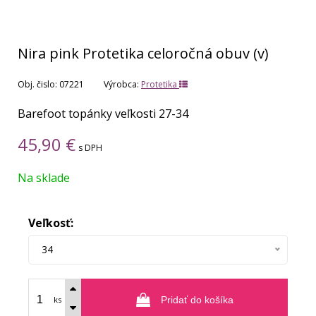
Nira pink Protetika celoročná obuv (v)
Obj. čislo:
07221
Výrobca:
Protetika
Barefoot topánky veľkosti 27-34
45,90
€
s DPH
Na sklade
Veľkosť:
34
ks
Pridať do košíka