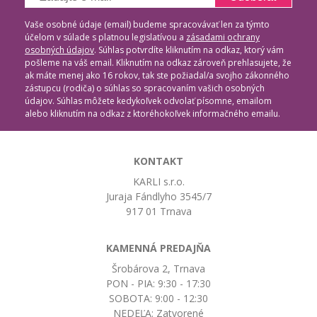
Vaše osobné údaje (email) budeme spracovávať len za týmto
účelom v súlade s platnou legislatívou a
zásadami ochrany
osobných údajov
. Súhlas potvrdíte kliknutím na odkaz, ktorý vám
pošleme na váš email. Kliknutím na odkaz zároveň prehlasujete, že
ak máte menej ako 16 rokov, tak ste požiadal/a svojho zákonného
zástupcu (rodiča) o súhlas so spracovaním vašich osobných
údajov. Súhlas môžete kedykoľvek odvolať písomne, emailom
alebo kliknutím na odkaz z ktoréhokoľvek informačného emailu.
KONTAKT
KARLI s.r.o.
Juraja Fándlyho 3545/7
917 01 Trnava
KAMENNÁ PREDAJŇA
Šrobárova 2, Trnava
PON - PIA: 9:30 - 17:30
SOBOTA: 9:00 - 12:30
NEDEĽA: Zatvorené