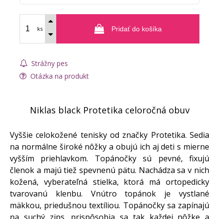
ks
Pridať do košíka
Strážny pes
Otázka na produkt
Niklas black Protetika celoročná obuv
Vyššie celokožené tenisky od značky Protetika. Sedia
na normálne široké nôžky a obujú ich aj deti s mierne
vyšším priehlavkom. Topánočky sú pevné, fixujú
členok a majú tiež spevnenú pätu. Nachádza sa v nich
kožená, vyberateľná stielka, ktorá má ortopedicky
tvarovanú klenbu. Vnútro topánok je vystlané
mäkkou, priedušnou textíliou. Topánočky sa zapínajú
na suchý zips, prispôsobia sa tak každej nôžke a