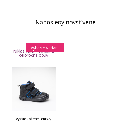
Naposledy navštívené
Vyberte variant
Niklas black Protetika
celoročná obuv
Vyššie kožené tenisky