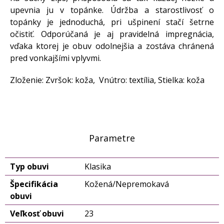
upevnia ju v topánke. Údržba a starostlivosť o
topánky je jednoduchá, pri ušpinení stačí šetrne
očistiť. Odporúčaná je aj pravidelná impregnácia,
vďaka ktorej je obuv odolnejšia a zostáva chránená
pred vonkajšími vplyvmi.
Zloženie: Zvršok: koža, Vnútro: textília, Stielka: koža
Parametre
Typ obuvi
Klasika
Špecifikácia
Kožená/Nepremokavá
obuvi
Veľkosť obuvi
23