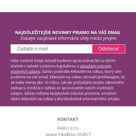
NAJDÔLEŽITEJŠIE NOVINKY PRIAMO NA VÁŠ EMAIL
Získajte zaujímavé informácie vždy medzi prvými
Odoberať
Vaše osobné údaje (email) budeme spracovávať len za týmto
účelom v súlade s platnou legislatívou a
zásadami ochrany
osobných údajov
. Súhlas potvrdíte kliknutím na odkaz, ktorý vám
pošleme na váš email. Kliknutím na odkaz zároveň prehlasujete, že
ak máte menej ako 16 rokov, tak ste požiadal/a svojho zákonného
zástupcu (rodiča) o súhlas so spracovaním vašich osobných
údajov. Súhlas môžete kedykoľvek odvolať písomne, emailom
alebo kliknutím na odkaz z ktoréhokoľvek informačného emailu.
KONTAKT
KARLI s.r.o.
Juraja Fándlyho 3545/7