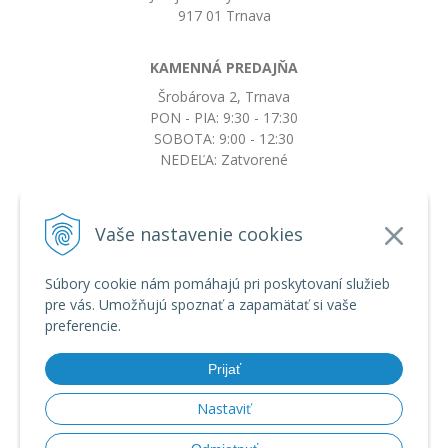
917 01 Trnava
KAMENNÁ PREDAJŇA
Šrobárova 2, Trnava
PON - PIA: 9:30 - 17:30
SOBOTA: 9:00 - 12:30
NEDEĽA: Zatvorené
+421917663532
Vaše nastavenie cookies
objednavky@botkydorobotky.sk
Súbory cookie nám pomáhajú pri poskytovaní služieb
pre vás. Umožňujú spoznať a zapamätať si vaše
VŠETKO O NÁKUPE
preferencie.
Obchodné podmienky a reklamačný poriadok
Ochrana osobných údajov
Prijať
Možnosti dopravy a platby
Výmena, vrátenie tovaru a reklamácia
Nastaviť