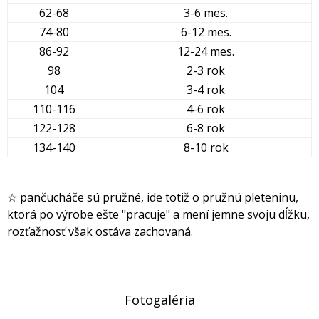
62-68
3-6 mes.
74-80
6-12 mes.
86-92
12-24 mes.
98
2-3 rok
104
3-4 rok
110-116
4-6 rok
122-128
6-8 rok
134-140
8-10 rok
☆ pančucháče sú pružné, ide totiž o pružnú pleteninu,
ktorá po výrobe ešte "pracuje" a mení jemne svoju dĺžku,
rozťažnosť však ostáva zachovaná.
Fotogaléria