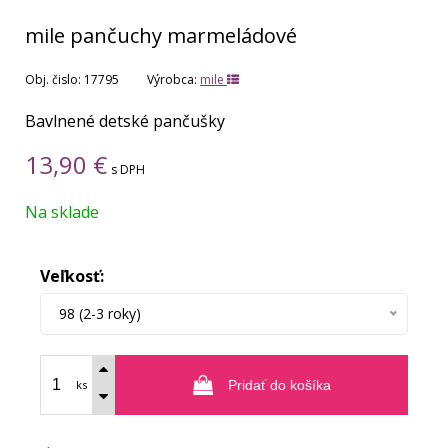
mile pančuchy marmeládové
Obj. čislo:
17795
Výrobca:
mile
Bavlnené detské pančušky
13,90
€
s DPH
Na sklade
Veľkosť:
98 (2-3 roky)
ks
Pridať do košíka