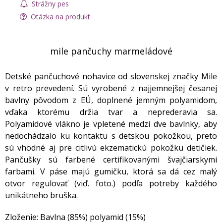
Strážny pes
Otázka na produkt
mile pančuchy marmeládové
Detské pančuchové nohavice od slovenskej značky Mile
v retro prevedení. Sú vyrobené z najjemnejšej česanej
bavlny pôvodom z EÚ, doplnené jemným polyamidom,
vďaka ktorému držia tvar a neprederavia sa.
Polyamidové vlákno je vpletené medzi dve bavlnky, aby
nedochádzalo ku kontaktu s detskou pokožkou, preto
sú vhodné aj pre citlivú ekzematickú pokožku detičiek.
Pančušky sú farbené certifikovanými švajčiarskymi
farbami. V páse majú gumičku, ktorá sa dá cez malý
otvor regulovať (viď. foto.) podľa potreby každého
unikátneho bruška.
Zloženie: Bavlna (85%) polyamid (15%)