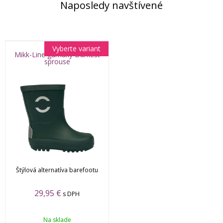
Naposledy navštívené
Vyberte variant
Mikk-Line gumáky Darkest
sprouse
Štýlová alternatíva barefootu
29,95 €
s DPH
Na sklade