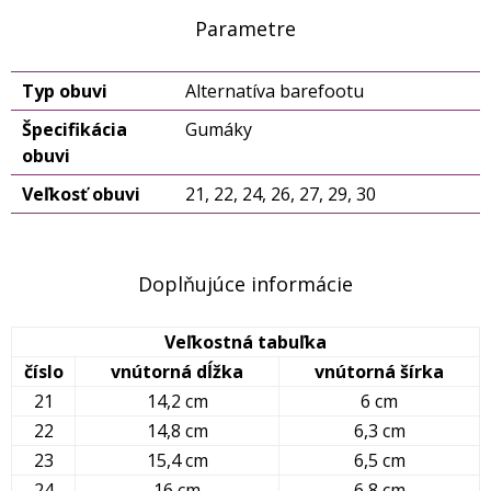
Parametre
Typ obuvi
Alternatíva barefootu
Špecifikácia
Gumáky
obuvi
Veľkosť obuvi
21, 22, 24, 26, 27, 29, 30
Doplňujúce informácie
Veľkostná tabuľka
číslo
vnútorná dĺžka
vnútorná šírka
21
14,2 cm
6 cm
22
14,8 cm
6,3 cm
23
15,4 cm
6,5 cm
24
16 cm
6,8 cm