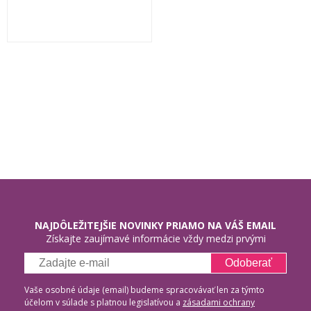
NAJDÔLEŽITEJŠIE NOVINKY PRIAMO NA VÁŠ EMAIL
Získajte zaujímavé informácie vždy medzi prvými
Odoberať
Vaše osobné údaje (email) budeme spracovávať len za týmto
účelom v súlade s platnou legislatívou a
zásadami ochrany