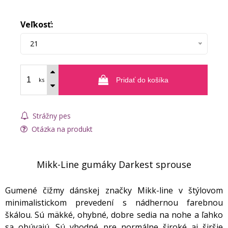
Veľkosť:
21
ks
Pridať do košíka
Strážny pes
Otázka na produkt
Mikk-Line gumáky Darkest sprouse
Gumené čižmy dánskej značky Mikk-line v štýlovom
minimalistickom prevedení s nádhernou farebnou
škálou. Sú mäkké, ohybné, dobre sedia na nohe a ľahko
sa obúvajú. Sú vhodné pre normálne široké aj širšie