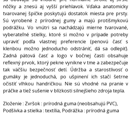
nôžky a znesú aj vyšší priehlavok. Vďaka anatomicky
tvarovanej špičke poskytujú dostatok miesta pre prsty.
Sú vyrobené z prírodnej gumy a majú protišmykovú
podrážku. Vo vnútri sa nachádzajú mierne tvarované,
vyberateľné stielky, ktoré si možno v prípade potreby
upraviť podľa vlastnej preferencie (penovú časť s
klenbou možno jednoducho odstrániť, dá sa odlepiť).
Zadná pätová časť a logo v bočnej časti obsahuje
reflexný prvok, ktorý pekne vynikne v tme a zabezpečuje
tak väčšiu bezpečnosť detí. Údržba a starostlivosť o
gumáky je jednoduchá, po ušpinení ich stačí šetrne
očistiť vlhkou handričkou. Nie sú vhodné na pranie v
práčke a tiež sušenie v blízkosti silnejšieho zdroja tepla.
Zloženie : Zvršok : prírodná guma (neobsahujú PVC),
Podšívka a stielka : textília, Podrážka : prírodná guma