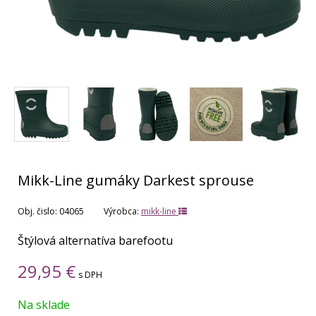
Mikk-Line gumáky Darkest sprouse
Obj. čislo:
04065
Výrobca:
mikk-line
Štýlová alternatíva barefootu
29,95
€
s DPH
Na sklade