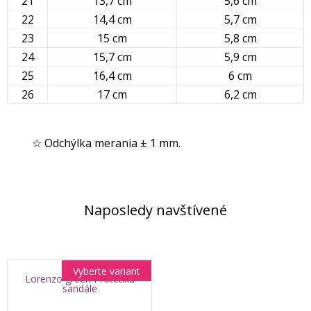
21
13,7 cm
5,6 cm
22
14,4 cm
5,7 cm
23
15 cm
5,8 cm
24
15,7 cm
5,9 cm
25
16,4 cm
6 cm
26
17 cm
6,2 cm
☆ Odchýlka merania ± 1 mm.
Naposledy navštívené
Vyberte variant
Lorenzo green Protetika
sandále