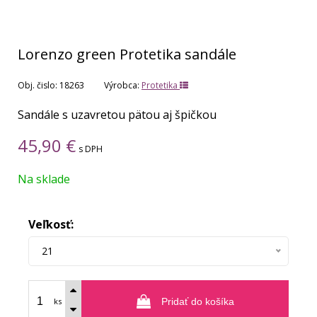
Lorenzo green Protetika sandále
Obj. čislo:
18263
Výrobca:
Protetika
Sandále s uzavretou pätou aj špičkou
45,90
€
s DPH
Na sklade
Veľkosť:
21
ks
Pridať do košíka