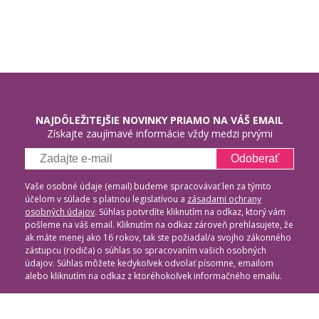
NAJDÔLEŽITEJŠIE NOVINKY PRIAMO NA VÁŠ EMAIL
Získajte zaujímavé informácie vždy medzi prvými
Odoberať
Vaše osobné údaje (email) budeme spracovávať len za týmto
účelom v súlade s platnou legislatívou a
zásadami ochrany
osobných údajov
. Súhlas potvrdíte kliknutím na odkaz, ktorý vám
pošleme na váš email. Kliknutím na odkaz zároveň prehlasujete, že
ak máte menej ako 16 rokov, tak ste požiadal/a svojho zákonného
zástupcu (rodiča) o súhlas so spracovaním vašich osobných
údajov. Súhlas môžete kedykoľvek odvolať písomne, emailom
alebo kliknutím na odkaz z ktoréhokoľvek informačného emailu.