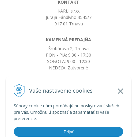
KONTAKT
KARLI s.r.o.
Juraja Fándlyho 3545/7
917 01 Trnava
KAMENNÁ PREDAJŇA
Šrobárova 2, Trnava
PON - PIA: 9:30 - 17:30
SOBOTA: 9:00 - 12:30
NEDEĽA: Zatvorené
+421917663532
Vaše nastavenie cookies
objednavky@botkydorobotky.sk
Súbory cookie nám pomáhajú pri poskytovaní služieb
pre vás. Umožňujú spoznať a zapamätať si vaše
VŠETKO O NÁKUPE
preferencie.
Obchodné podmienky a reklamačný poriadok
Ochrana osobných údajov
Prijať
Možnosti dopravy a platby