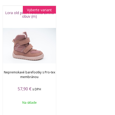
Vyberte variant
Lora old pink Protetika zimná
obuv (m)
Nepremokavé barefootky s Pro-tex
membránou
57,90 €
s DPH
Na sklade