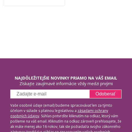
NAJDÔLEŽITEJŠIE NOVINKY PRIAMO NA VÁŠ EMAIL
Získajte zaujímavé informácie vždy medzi prvými
Odoberať
Vaše osobné údaje (email) budeme spracovávať len za týmto
účelom v súlade s platnou legislatívou a
zásadami ochrany
osobných údajov
. Súhlas potvrdíte kliknutím na odkaz, ktorý vám
pošleme na váš email. Kliknutím na odkaz zároveň prehlasujete, že
ak máte menej ako 16 rokov, tak ste požiadal/a svojho zákonného
zástupcu (rodiča) o súhlas so spracovaním vašich osobných