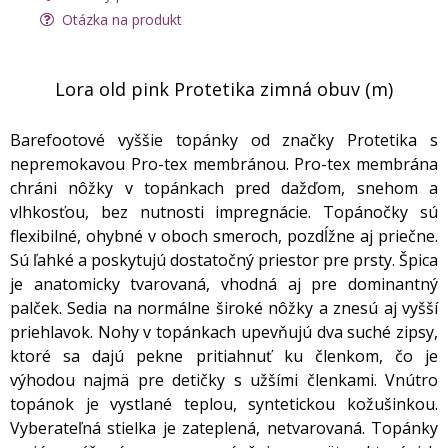
Otázka na produkt
Lora old pink Protetika zimná obuv (m)
Barefootové vyššie topánky od značky Protetika s
nepremokavou Pro-tex membránou. Pro-tex membrána
chráni nôžky v topánkach pred dažďom, snehom a
vlhkosťou, bez nutnosti impregnácie. Topánočky sú
flexibilné, ohybné v oboch smeroch, pozdĺžne aj priečne.
Sú ľahké a poskytujú dostatočný priestor pre prsty. Špica
je anatomicky tvarovaná, vhodná aj pre dominantný
palček. Sedia na normálne široké nôžky a znesú aj vyšší
priehlavok. Nohy v topánkach upevňujú dva suché zipsy,
ktoré sa dajú pekne pritiahnuť ku členkom, čo je
výhodou najmä pre detičky s užšími členkami. Vnútro
topánok je vystlané teplou, syntetickou kožušinkou.
Vyberateľná stielka je zateplená, netvarovaná. Topánky