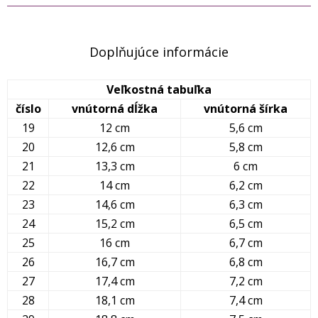
Doplňujúce informácie
Veľkostná tabuľka
číslo
vnútorná dĺžka
vnútorná šírka
19
12 cm
5,6 cm
20
12,6 cm
5,8 cm
21
13,3 cm
6 cm
22
14 cm
6,2 cm
23
14,6 cm
6,3 cm
24
15,2 cm
6,5 cm
25
16 cm
6,7 cm
26
16,7 cm
6,8 cm
27
17,4 cm
7,2 cm
28
18,1 cm
7,4 cm