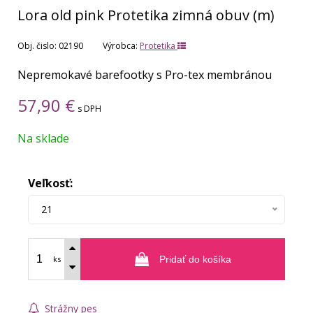
Lora old pink Protetika zimná obuv (m)
Obj. čislo:
02190
Výrobca:
Protetika
Nepremokavé barefootky s Pro-tex membránou
57,90
€
s DPH
Na sklade
Veľkosť:
21
ks
Pridať do košíka
Strážny pes