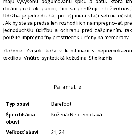
majú vyvýšenú pogumovanú špicu a pätu, ktorá ich
chráni pred okopaním, čím sa predlžuje ich životnosť.
Údržba je jednoduchá, pri ušpinení stačí šetrne očistiť
. Ak by ste sa predsa len rozhodli ich naimpregnovať, pre
jednoduchšiu údržbu a ochranu pred zašpinením, tak
použite impregnačný prostriedok určený na membrány.
Zloženie: Zvršok: koža v kombinácii s nepremokavou
textíliou, Vnútro: syntetická kožušina, Stielka: flis
Parametre
Typ obuvi
Barefoot
Špecifikácia
Kožená/Nepremokavá
obuvi
Veľkosť obuvi
21, 24