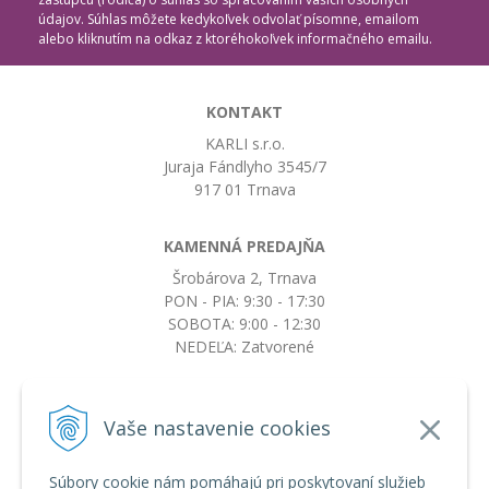
údajov. Súhlas môžete kedykoľvek odvolať písomne, emailom
alebo kliknutím na odkaz z ktoréhokoľvek informačného emailu.
KONTAKT
KARLI s.r.o.
Juraja Fándlyho 3545/7
917 01 Trnava
KAMENNÁ PREDAJŇA
Šrobárova 2, Trnava
PON - PIA: 9:30 - 17:30
SOBOTA: 9:00 - 12:30
NEDEĽA: Zatvorené
+421917663532
Vaše nastavenie cookies
objednavky@botkydorobotky.sk
Súbory cookie nám pomáhajú pri poskytovaní služieb