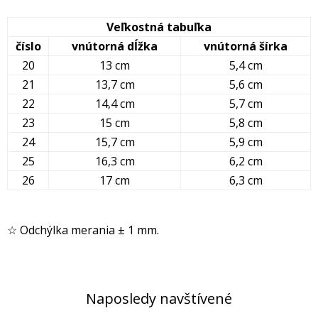
Veľkostná tabuľka
číslo
vnútorná dĺžka
vnútorná šírka
20
13 cm
5,4 cm
21
13,7 cm
5,6 cm
22
14,4 cm
5,7 cm
23
15 cm
5,8 cm
24
15,7 cm
5,9 cm
25
16,3 cm
6,2 cm
26
17 cm
6,3 cm
☆ Odchýlka merania ± 1 mm.
Naposledy navštívené