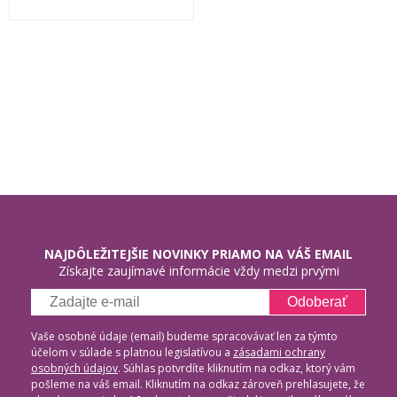
NAJDÔLEŽITEJŠIE NOVINKY PRIAMO NA VÁŠ EMAIL
Získajte zaujímavé informácie vždy medzi prvými
Odoberať
Vaše osobné údaje (email) budeme spracovávať len za týmto
účelom v súlade s platnou legislatívou a
zásadami ochrany
osobných údajov
. Súhlas potvrdíte kliknutím na odkaz, ktorý vám
pošleme na váš email. Kliknutím na odkaz zároveň prehlasujete, že