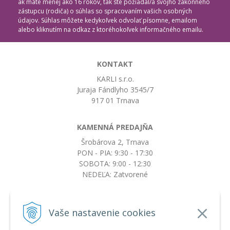
ak máte menej ako 16 rokov, tak ste požiadal/a svojho zákonného
zástupcu (rodiča) o súhlas so spracovaním vašich osobných
údajov. Súhlas môžete kedykoľvek odvolať písomne, emailom
alebo kliknutím na odkaz z ktoréhokoľvek informačného emailu.
KONTAKT
KARLI s.r.o.
Juraja Fándlyho 3545/7
917 01 Trnava
KAMENNÁ PREDAJŇA
Šrobárova 2, Trnava
PON - PIA: 9:30 - 17:30
SOBOTA: 9:00 - 12:30
NEDEĽA: Zatvorené
+421917663532
Vaše nastavenie cookies
objednavky@botkydorobotky.sk