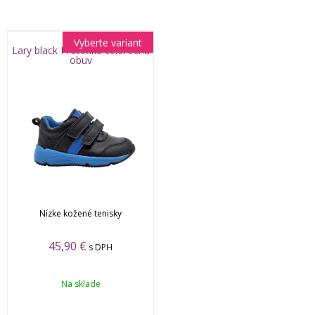
Vyberte variant
Lary black Protetika celoročná
obuv
Nízke kožené tenisky
45,90 €
s DPH
Na sklade