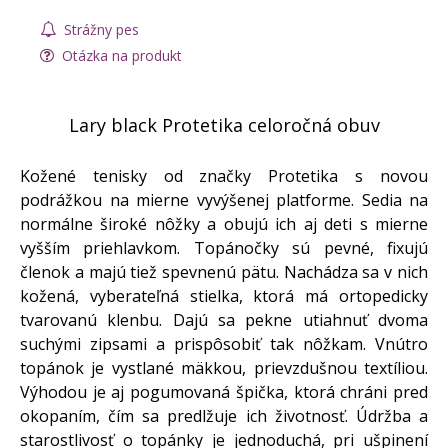
Strážny pes
Otázka na produkt
Lary black Protetika celoročná obuv
Kožené tenisky od značky Protetika s novou
podrážkou na mierne vyvýšenej platforme. Sedia na
normálne široké nôžky a obujú ich aj deti s mierne
vyšším priehlavkom. Topánočky sú pevné, fixujú
členok a majú tiež spevnenú pätu. Nachádza sa v nich
kožená, vyberateľná stielka, ktorá má ortopedicky
tvarovanú klenbu. Dajú sa pekne utiahnuť dvoma
suchými zipsami a prispôsobiť tak nôžkam. Vnútro
topánok je vystlané mäkkou, prievzdušnou textíliou.
Výhodou je aj pogumovaná špička, ktorá chráni pred
okopaním, čím sa predlžuje ich životnosť. Údržba a
starostlivosť o topánky je jednoduchá, pri ušpinení