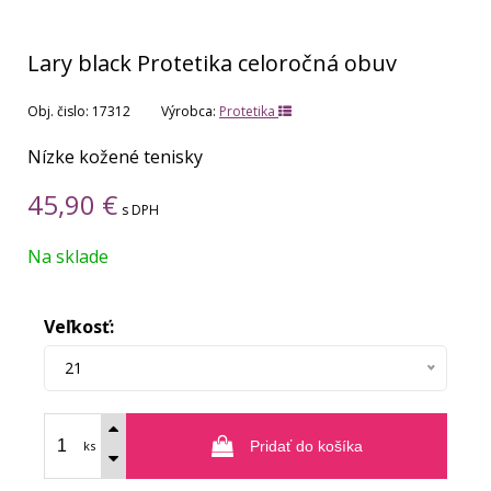
Lary black Protetika celoročná obuv
Obj. čislo:
17312
Výrobca:
Protetika
Nízke kožené tenisky
45,90
€
s DPH
Na sklade
Veľkosť:
21
ks
Pridať do košíka