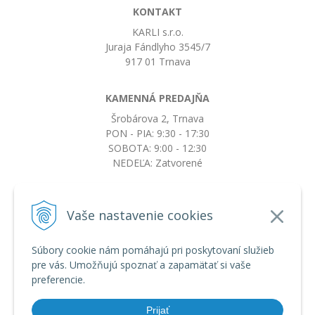
KONTAKT
KARLI s.r.o.
Juraja Fándlyho 3545/7
917 01 Trnava
KAMENNÁ PREDAJŇA
Šrobárova 2, Trnava
PON - PIA: 9:30 - 17:30
SOBOTA: 9:00 - 12:30
NEDEĽA: Zatvorené
+421917663532
Vaše nastavenie cookies
objednavky@botkydorobotky.sk
Súbory cookie nám pomáhajú pri poskytovaní služieb
pre vás. Umožňujú spoznať a zapamätať si vaše
VŠETKO O NÁKUPE
preferencie.
Obchodné podmienky a reklamačný poriadok
Ochrana osobných údajov
Prijať