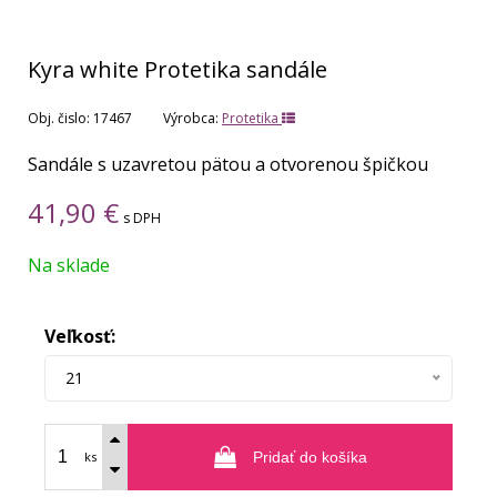
Kyra white Protetika sandále
Obj. čislo:
17467
Výrobca:
Protetika
Sandále s uzavretou pätou a otvorenou špičkou
41,90
€
s DPH
Na sklade
Veľkosť:
21
ks
Pridať do košíka