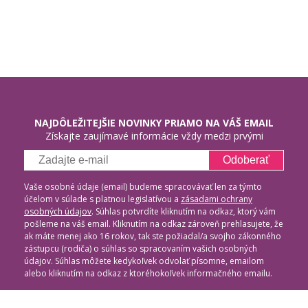
NAJDÔLEŽITEJŠIE NOVINKY PRIAMO NA VÁŠ EMAIL
Získajte zaujímavé informácie vždy medzi prvými
Odoberať
Vaše osobné údaje (email) budeme spracovávať len za týmto
účelom v súlade s platnou legislatívou a
zásadami ochrany
osobných údajov
. Súhlas potvrdíte kliknutím na odkaz, ktorý vám
pošleme na váš email. Kliknutím na odkaz zároveň prehlasujete, že
ak máte menej ako 16 rokov, tak ste požiadal/a svojho zákonného
zástupcu (rodiča) o súhlas so spracovaním vašich osobných
údajov. Súhlas môžete kedykoľvek odvolať písomne, emailom
alebo kliknutím na odkaz z ktoréhokoľvek informačného emailu.