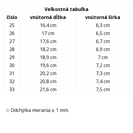
Veľkostná tabuľka
číslo
vnútorná dĺžka
vnútorná šírka
25
16,4 cm
6,3 cm
26
17 cm
6,5 cm
27
17,6 cm
6,7 cm
28
18,2 cm
6,9 cm
29
18,9 cm
7 cm
30
19,6 cm
7,2 cm
31
20,2 cm
7,3 cm
32
20,8 cm
7,4 cm
33
21,6 cm
7,5 cm
☆ Odchýlka merania ± 1 mm.