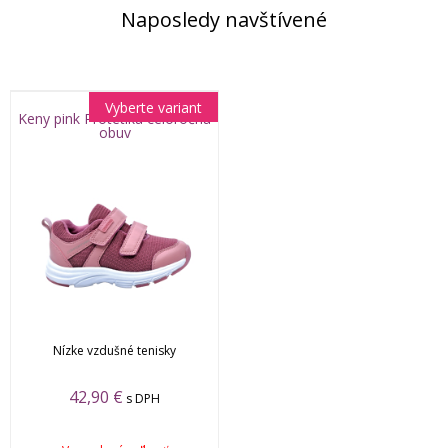
Naposledy navštívené
Vyberte variant
Keny pink Protetika celoročná
obuv
Nízke vzdušné tenisky
42,90 €
s DPH