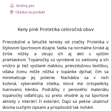
Strážny pes
Otázka na produkt
Keny pink Protetika celoročná obuv
Prievzdušné a ľahučké tenisky od značky Protetika v
štýlovom športovom dizajne. Sedia na normálne široké aj
širšie nôžky a obujú ich aj deti s vyšším
priehlavkom. Topánočky sú vyrobené zo sieťoviny a ich
vnútro je tiež vystlané mäkkou, prievzdušnou textíliou,
vďaka čomu môže nôžka v topánke dýchať, čím sa
minimalizuje jej potenie. Nachádza sa v nich
kožená, vyberateľná stielka, ktorá má ortopedicky
tvarovanú klenbu. Podrážky z penového materiálu
topánočky odľahčujú, sú preto vhodné aj na športové
aktivity v interiéri či exteriéri. Dajú sa pekne utiahnuť
dvoma suchými zipsami a prispôsobiť tak nohám.