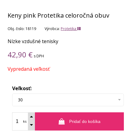
Keny pink Protetika celoročná obuv
Obj. čislo:
18119
Výrobca:
Protetika
Nízke vzdušné tenisky
42,90
€
s DPH
Vypredaná veľkosť
Veľkosť:
30
ks
Pridať do košíka