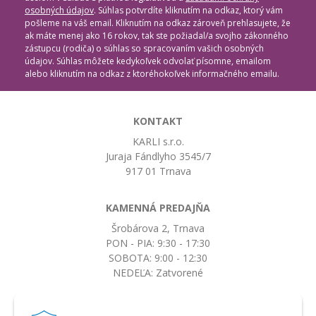
osobných údajov
. Súhlas potvrdíte kliknutím na odkaz, ktorý vám
pošleme na váš email. Kliknutím na odkaz zároveň prehlasujete, že
ak máte menej ako 16 rokov, tak ste požiadal/a svojho zákonného
zástupcu (rodiča) o súhlas so spracovaním vašich osobných
údajov. Súhlas môžete kedykoľvek odvolať písomne, emailom
alebo kliknutím na odkaz z ktoréhokoľvek informačného emailu.
KONTAKT
KARLI s.r.o.
Juraja Fándlyho 3545/7
917 01 Trnava
KAMENNÁ PREDAJŇA
Šrobárova 2, Trnava
PON - PIA: 9:30 - 17:30
SOBOTA: 9:00 - 12:30
NEDEĽA: Zatvorené