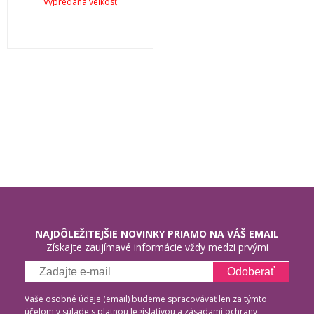
Vypredaná veľkosť
NAJDÔLEŽITEJŠIE NOVINKY PRIAMO NA VÁŠ EMAIL
Získajte zaujímavé informácie vždy medzi prvými
Odoberať
Vaše osobné údaje (email) budeme spracovávať len za týmto
účelom v súlade s platnou legislatívou a
zásadami ochrany