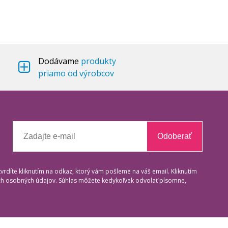
Dodávame
produkty
priamo od výrobcov
Odoberať
tvrdíte kliknutím na odkaz, ktorý vám pošleme na váš email. Kliknutím
ich osobných údajov. Súhlas môžete kedykoľvek odvolať písomne,