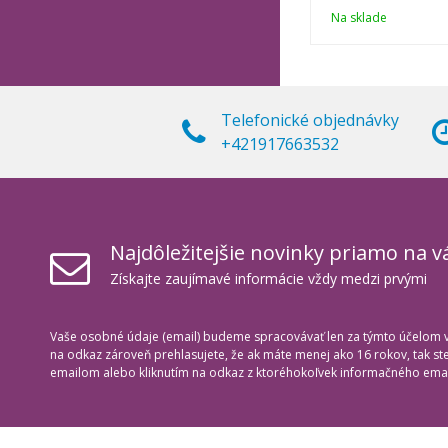
Na sklade
Telefonické objednávky
+421917663532
Najdôležitejšie novinky priamo na v
Získajte zaujímavé informácie vždy medzi prvými
Vaše osobné údaje (email) budeme spracovávať len za týmto účelom v 
na odkaz zároveň prehlasujete, že ak máte menej ako 16 rokov, tak s
emailom alebo kliknutím na odkaz z ktoréhokoľvek informačného emai