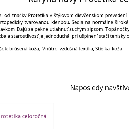
 od značky Protetika v štýlovom dievčenskom prevedení. 
 ortopedicky tvarovanou klenbou. Sedia na normálne široké
lavkom. Dajú sa pekne utiahnuť suchým zipsom. Topánočky s
ba a starostlivosť je jednoduchá, pri ušpinení stačí tenisk
šok: brúsená koža, Vnútro: vzdušná textília, Stielka: koža
Naposledy navštív
rotetika celoročná