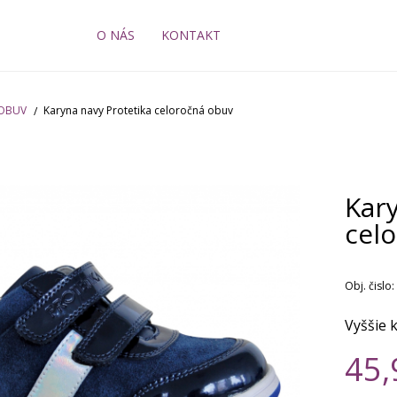
O NÁS
KONTAKT
 OBUV
Karyna navy Protetika celoročná obuv
Kary
cel
Obj. čislo:
Vyššie 
45,