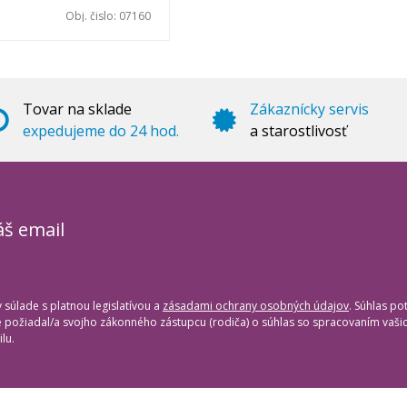
Obj. čislo:
07160
Tovar na sklade
Zákaznícky servis
expedujeme do 24 hod.
a starostlivosť
áš email
súlade s platnou legislatívou a
zásadami ochrany osobných údajov
. Súhlas po
te požiadal/a svojho zákonného zástupcu (rodiča) o súhlas so spracovaním vaš
lu.