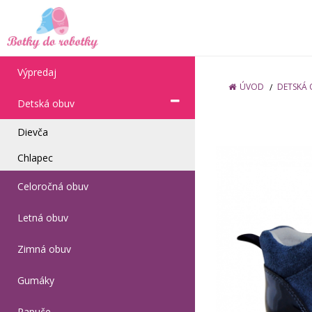
Výpredaj
ÚVOD
DETSKÁ
Detská obuv
Dievča
Chlapec
Celoročná obuv
Letná obuv
Zimná obuv
Gumáky
Papuče