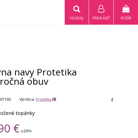
HĽADAJ
PRIHLÁSIŤ
KOŠÍK
na navy Protetika
oročná obuv
07160
Výrobca:
Protetika
kožené topánky
90
€
s DPH