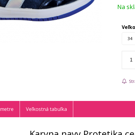
Na sk
Veľko
34
Str
ametre
Veľkostná tabuľka
Karyna navy Protetika c