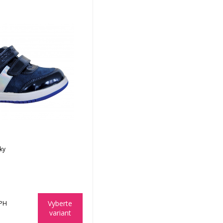
ky
Vyberte
DPH
variant