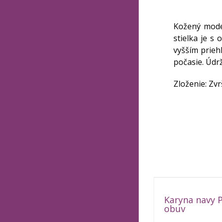
Kožený model
stielka je s
vyšším prieh
počasie. Údrž
Zloženie: Zvr
Karyna navy P
obuv