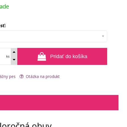
lade
sť:
Pridať do košíka
ks
ážny pes
Otázka na produkt
eloročná obuv