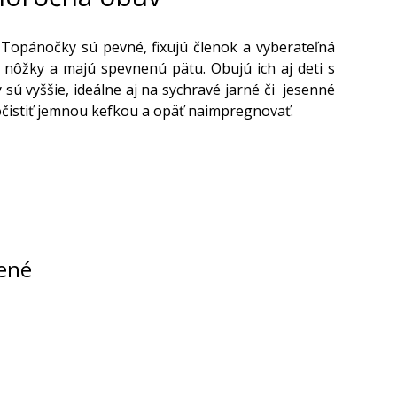
Topánočky sú pevné, fixujú členok a vyberateľná
 nôžky a majú spevnenú pätu. Obujú ich aj deti s
ú vyššie, ideálne aj na sychravé jarné či jesenné
y očistiť jemnou kefkou a opäť naimpregnovať.
ené