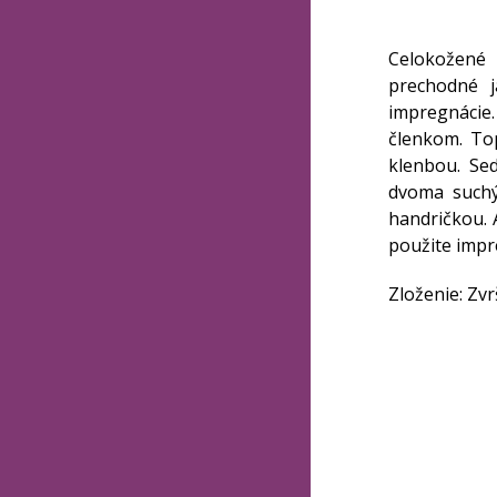
Celokožené 
prechodné j
impregnácie.
členkom. To
klenbou. Se
dvoma suchým
handričkou. 
použite imp
Zloženie: Zvr