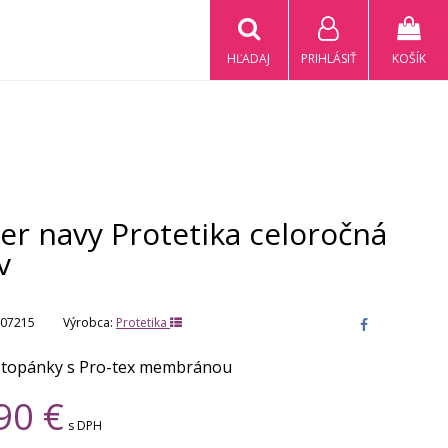
HĽADAJ
PRIHLÁSIŤ
KOŠÍK
er navy Protetika celoročná
v
07215
Výrobca:
Protetika
 topánky s Pro-tex membránou
90
€
s DPH