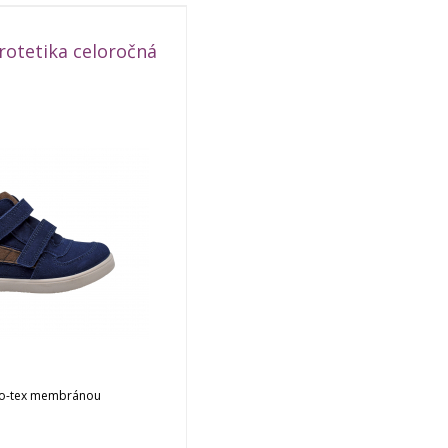
rotetika celoročná
ro-tex membránou