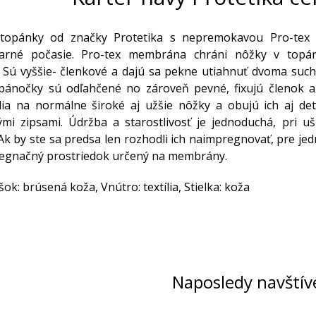
topánky od značky Protetika s nepremokavou Pro-tex 
arné počasie. Pro-tex membrána chráni nôžky v topá
 Sú vyššie- členkové a dajú sa pekne utiahnuť dvoma suc
pánočky sú odľahčené no zároveň pevné, fixujú členok a 
dia na normálne široké aj užšie nôžky a obujú ich aj de
i zipsami. Údržba a starostlivosť je jednoduchá, pri uš
Ak by ste sa predsa len rozhodli ich naimpregnovať, pre j
regnačný prostriedok určený na membrány.
šok: brúsená koža, Vnútro: textília, Stielka: koža
Naposledy navštív