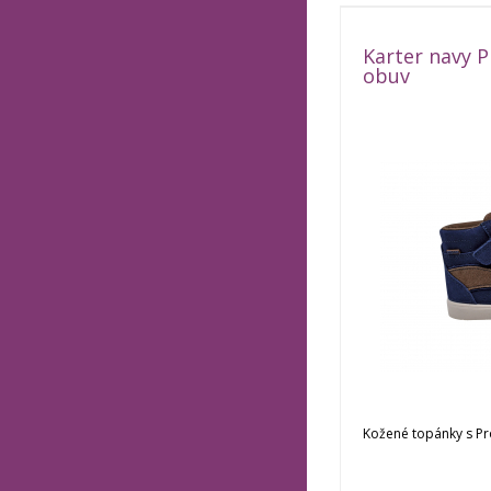
Karter navy P
obuv
Kožené topánky s P