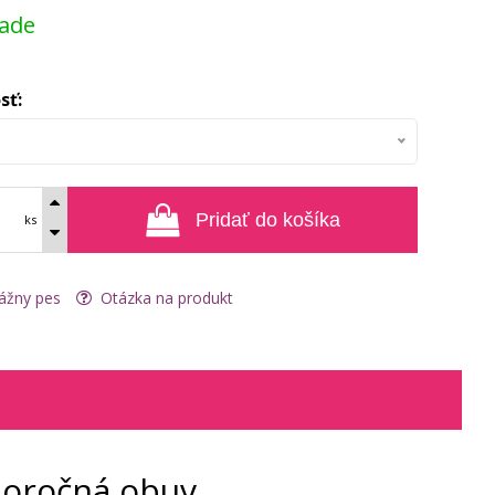
lade
sť:
Pridať do košíka
ks
ážny pes
Otázka na produkt
eloročná obuv