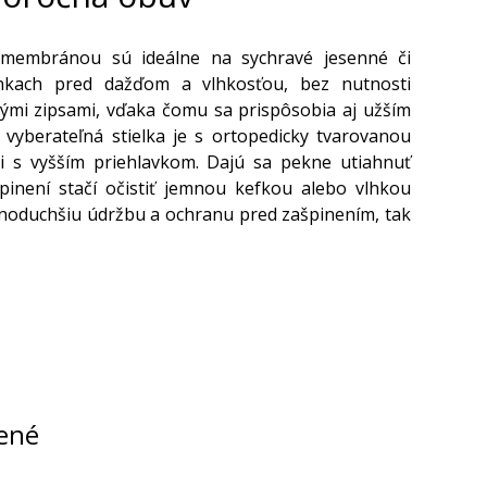
membránou sú ideálne na sychravé jesenné či
nkach pred dažďom a vlhkosťou, bez nutnosti
hými zipsami, vďaka čomu sa prispôsobia aj užším
vyberateľná stielka je s ortopedicky tvarovanou
ti s vyšším priehlavkom. Dajú sa pekne utiahnuť
pinení stačí očistiť jemnou kefkou alebo vlhkou
ednoduchšiu údržbu a ochranu pred zašpinením, tak
ené