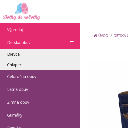
Výpredaj
ÚVOD
DETSKÁ
Detská obuv
Dievča
Chlapec
Celoročná obuv
Letná obuv
Zimná obuv
Gumáky
Papuče