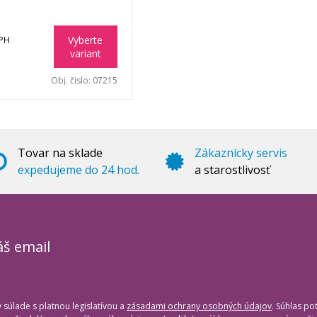
Vyberte
DPH
variant
Obj. čislo:
07215
Tovar na sklade
Zákaznícky servis
expedujeme do 24 hod.
a starostlivosť
áš email
súlade s platnou legislatívou a
zásadami ochrany osobných údajov
. Súhlas po