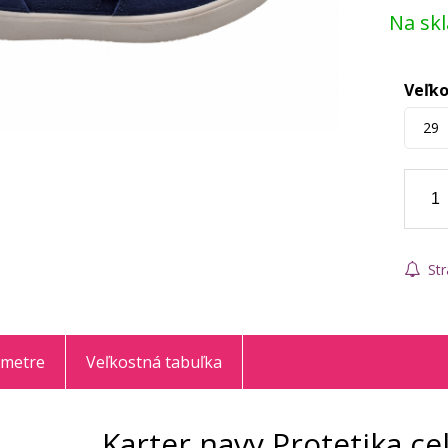
Na sk
Veľko
29
Str
ametre
Veľkostná tabuľka
Karter navy Protetika c