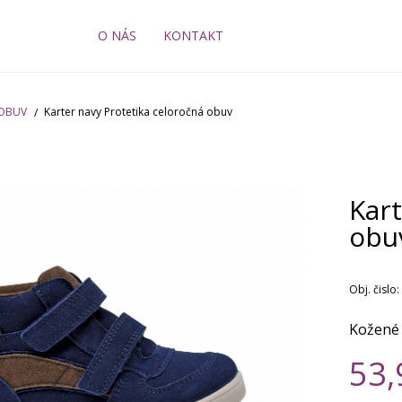
O NÁS
KONTAKT
 OBUV
Karter navy Protetika celoročná obuv
Kart
obu
Obj. čislo:
Kožené
53,