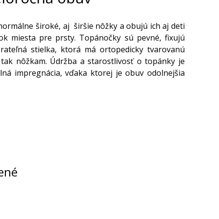
rmálne široké, aj širšie nôžky a obujú ich aj deti
tok miesta pre prsty. Topánočky sú pevné, fixujú
ateľná stielka, ktorá má ortopedicky tvarovanú
tak nôžkam. Údržba a starostlivosť o topánky je
elná impregnácia, vďaka ktorej je obuv odolnejšia
ené