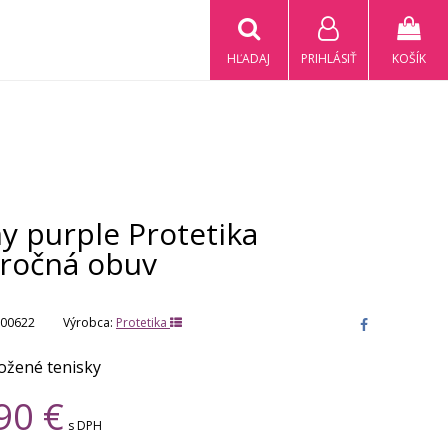
HĽADAJ
PRIHLÁSIŤ
KOŠÍK
y purple Protetika
oročná obuv
00622
Výrobca:
Protetika
ožené tenisky
90
€
s DPH