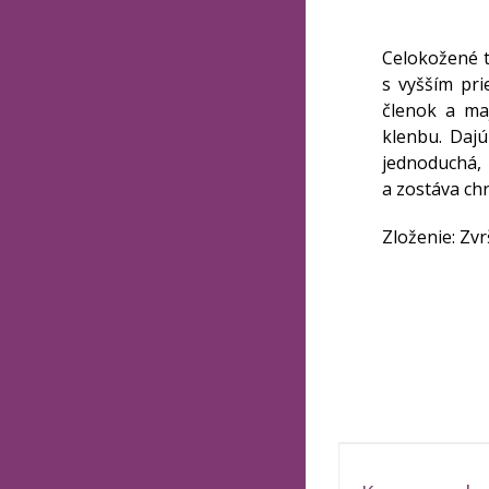
Celokožené t
s vyšším pri
členok a ma
klenbu. Dajú
jednoduchá, 
a zostáva ch
Zloženie: Zvr