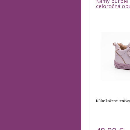
Kamy purple 
celoročná ob
Nízke kožené tenisky