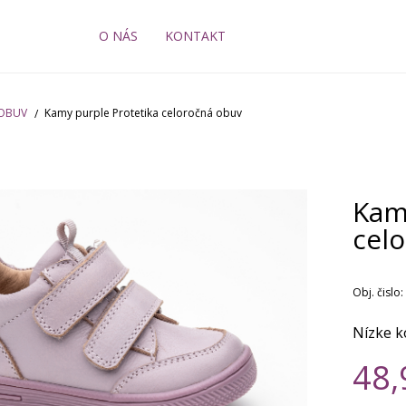
O NÁS
KONTAKT
 OBUV
Kamy purple Protetika celoročná obuv
Kam
cel
Obj. čislo:
Nízke k
48,