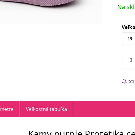
Na sk
Veľko
19
Str
ametre
Veľkostná tabuľka
Kamy purple Protetika c