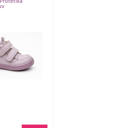
Protetika
uv