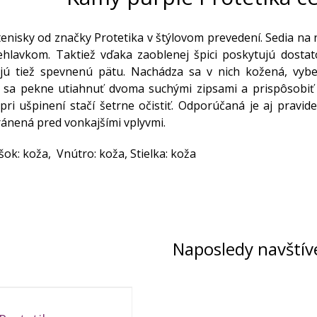
enisky od značky Protetika v štýlovom prevedení. Sedia na no
ehlavkom. Taktiež vďaka zaoblenej špici poskytujú dosta
jú tiež spevnenú pätu. Nachádza sa v nich kožená, vyber
 sa pekne utiahnuť dvoma suchými zipsami a prispôsobiť 
pri ušpinení stačí šetrne očistiť. Odporúčaná je aj pravid
ránená pred vonkajšími vplyvmi.
šok: koža, Vnútro: koža, Stielka: koža
Naposledy navštív