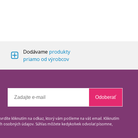
Dodávame
produkty
priamo od výrobcov
Odoberať
tvrdíte kliknutím na odkaz, ktorý vám pošleme na váš email. Kliknutím
ich osobných údajov. Súhlas môžete kedykoľvek odvolať písomne,