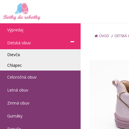
Výpredaj
ÚVOD
DETSKÁ
Detská obuv
Dievča
Chlapec
Celoročná obuv
Letná obuv
Zimná obuv
Gumáky
Papuče