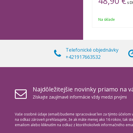
48,90 €
s 
Na sklade
Telefonické objednávky
+421917663532
Najdôležitejšie novinky priamo na v
Získajte zaujímavé informácie vždy medzi prvými
Vaše osobné údaje (email) budeme spracovávať len za týmto účelom v 
na odkaz zároveň prehlasujete, že ak máte menej ako 16 rokov, tak s
emailom alebo kliknutím na odkaz z ktoréhokoľvek informačného emai