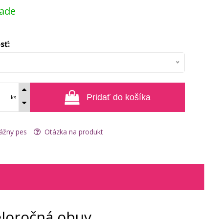
lade
sť:
Pridať do košíka
ks
ážny pes
Otázka na produkt
eloročná obuv