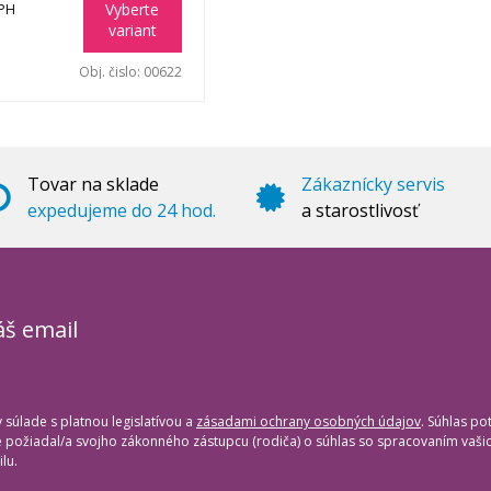
Vyberte
DPH
variant
Obj. čislo:
00622
Tovar na sklade
Zákaznícky servis
expedujeme do 24 hod.
a starostlivosť
áš email
súlade s platnou legislatívou a
zásadami ochrany osobných údajov
. Súhlas po
te požiadal/a svojho zákonného zástupcu (rodiča) o súhlas so spracovaním vaš
lu.