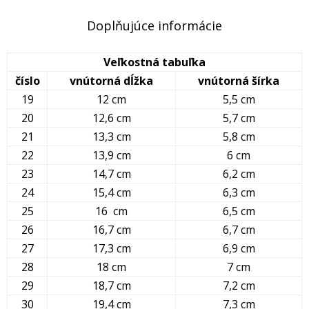
Doplňujúce informácie
Veľkostná tabuľka
číslo
vnútorná dĺžka
vnútorná šírka
19
12 cm
5,5 cm
20
12,6 cm
5,7 cm
21
13,3 cm
5,8 cm
22
13,9 cm
6 cm
23
14,7 cm
6,2 cm
24
15,4 cm
6,3 cm
25
16 cm
6,5 cm
26
16,7 cm
6,7 cm
27
17,3 cm
6,9 cm
28
18 cm
7 cm
29
18,7 cm
7,2 cm
30
19,4 cm
7,3 cm