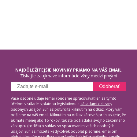
NAJDÔLEŽITEJŠIE NOVINKY PRIAMO NA VÁŠ EMAIL
Získajte zaujímavé informácie vždy medzi prvými
Odoberať
Vaše osobné údaje (email) budeme spracovávať len za týmto
účelom v súlade s platnou legislatívou a
zásadami ochrany
osobných údajov
. Súhlas potvrdíte kliknutím na odkaz, ktorý vám
pošleme na váš email. Kliknutím na odkaz zároveň prehlasujete, že
ak máte menej ako 16 rokov, tak ste požiadal/a svojho zákonného
zástupcu (rodiča) o súhlas so spracovaním vašich osobných
údajov. Súhlas môžete kedykoľvek odvolať písomne, emailom
alebo kliknutím na odkaz z ktoréhokoľvek informačného emailu.