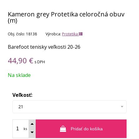
Kameron grey Protetika celoročná obuv
(m)
Obj. čislo:
18138
Výrobca:
Protetika
Barefoot tenisky veľkosti 20-26
44,90
€
s DPH
Na sklade
Veľkosť:
21
ks
Pridať do košíka