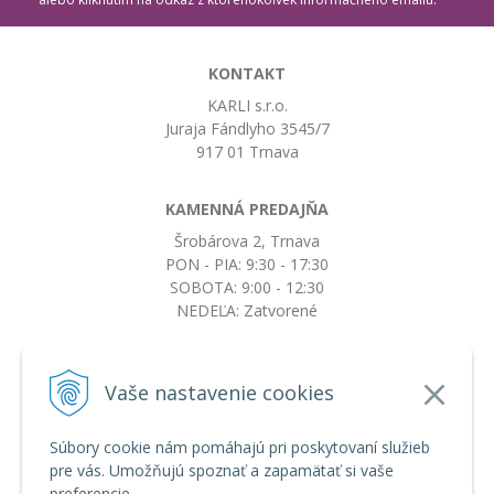
KONTAKT
KARLI s.r.o.
Juraja Fándlyho 3545/7
917 01 Trnava
KAMENNÁ PREDAJŇA
Šrobárova 2, Trnava
PON - PIA: 9:30 - 17:30
SOBOTA: 9:00 - 12:30
NEDEĽA: Zatvorené
+421917663532
Vaše nastavenie cookies
objednavky@botkydorobotky.sk
Súbory cookie nám pomáhajú pri poskytovaní služieb
pre vás. Umožňujú spoznať a zapamätať si vaše
VŠETKO O NÁKUPE
preferencie.