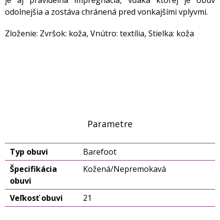
je aj pravidelná impregnácia, vďaka ktorej je obuv
odolnejšia a zostáva chránená pred vonkajšími vplyvmi.
Zloženie: Zvršok: koža, Vnútro: textília, Stielka: koža
Parametre
Typ obuvi
Barefoot
Špecifikácia
Kožená/Nepremokavá
obuvi
Veľkosť obuvi
21