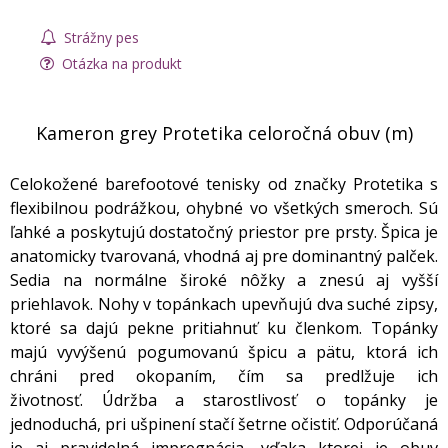
Strážny pes
Otázka na produkt
Kameron grey Protetika celoročná obuv (m)
Celokožené barefootové tenisky od značky Protetika s
flexibilnou podrážkou, ohybné vo všetkých smeroch. Sú
ľahké a poskytujú dostatočný priestor pre prsty. Špica je
anatomicky tvarovaná, vhodná aj pre dominantný palček.
Sedia na normálne široké nôžky a znesú aj vyšší
priehlavok. Nohy v topánkach upevňujú dva suché zipsy,
ktoré sa dajú pekne pritiahnuť ku členkom. Topánky
majú vyvýšenú pogumovanú špicu a pätu, ktorá ich
chráni pred okopaním, čím sa predlžuje ich
životnosť. Údržba a starostlivosť o topánky je
jednoduchá, pri ušpinení stačí šetrne očistiť. Odporúčaná